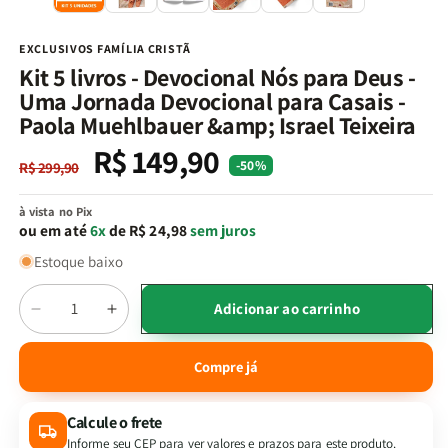
na
n
janela
j
modal
m
EXCLUSIVOS FAMÍLIA CRISTÃ
Kit 5 livros - Devocional Nós para Deus -
Uma Jornada Devocional para Casais -
Paola Muehlbauer &amp; Israel Teixeira
R$ 149,90
Preço
Preço
-50%
R$ 299,90
normal
promocional
à vista no Pix
ou em até
6x
de R$ 24,98
sem juros
Estoque baixo
Quantidade
Adicionar ao carrinho
Diminuir
Aumentar
a
a
quantidade
quantidade
Compre já
de
de
Kit
Kit
Calcule o frete
5
5
livros
livros
Informe seu CEP para ver valores e prazos para este produto.