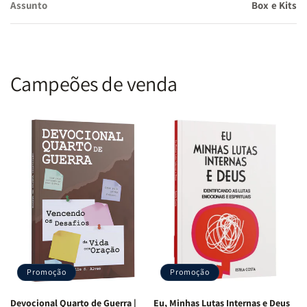
Assunto
Box e Kits
confiança e o diálogo no casamento.
Aprofunde a vida de oração em casal:
Descubra como a
prática de orar juntos pode trazer paz, união e propósito
espiritual para o casamento.
Campeões de venda
"E, se alguém prevalecer contra um, dois lhe resistirão; e o cordão
de três dobras não se quebra tão depressa." ? Eclesiastes 4:12
Não deixe que as dificuldades apaguem a chama do amor e da fé
no seu relacionamento. Adquira este kit agora mesmo e
transforme seu casamento em uma união forte, abençoada e
espiritualmente rica. Seja a mudança que Deus deseja para o seu
lar!
Promoção
Promoção
Devocional Quarto de Guerra |
Eu, Minhas Lutas Internas e Deus