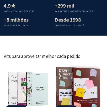
Teológica
Teológica
Teológica
Teológica
4,9★
+299 mil
Penkal
Penkal
Penkal
Penkal
NOTA MÉDIA DA OPERAÇÃO
AVALIAÇÕES NOS MARKETPLACES
+8 milhões
Desde 1998
ENTREGAS REALIZADAS
LIVRARIA FAMÍLIA CRISTÃ
Kits para aproveitar melhor cada pedido