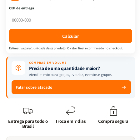
-
-
CEP de entrega
Devocional
Devocional
Nós
Nós
para
para
Deus
Deus
Calcular
-
-
Uma
Uma
Estimativa para 1 unidade deste produto. O valor final é confirmado no checkout.
Jornada
Jornada
Devocional
Devocional
COMPRAS EM VOLUME
para
para
Precisa de uma quantidade maior?
Casais
Casais
Atendimento para igrejas, livrarias, eventos e grupos.
-
-
Paola
Paola
Falar sobre atacado
Muehlbauer
Muehlbauer
&amp;
&amp;
Israel
Israel
Teixeira
Teixeira
Entrega para todo o
Troca em 7 dias
Compra segura
Brasil