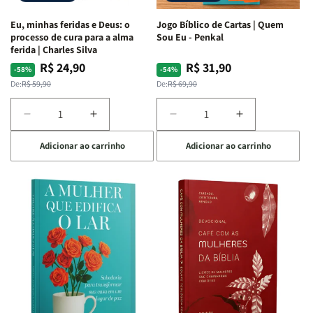
Espirituais
Espirituais
Eu, minhas feridas e Deus: o
Jogo Bíblico de Cartas | Quem
|
|
processo de cura para a alma
Sou Eu - Penkal
Estela
Estela
ferida | Charles Silva
Costa
Costa
R$ 24,90
R$ 31,90
Preço
Preço
Preço
Preço
-58%
-54%
normal
promocional
normal
promocional
De:
R$ 59,90
De:
R$ 69,90
Diminuir
Aumentar
Diminuir
Aumentar
a
a
a
a
Adicionar ao carrinho
Adicionar ao carrinho
quantidade
quantidade
quantidade
quantidade
de
de
de
de
Eu,
Eu,
Jogo
Jogo
minhas
minhas
Bíblico
Bíblico
feridas
feridas
de
de
e
e
Cartas
Cartas
Deus:
Deus:
|
|
o
o
Quem
Quem
processo
processo
Sou
Sou
de
de
Eu
Eu
cura
cura
-
-
para
para
Penkal
Penkal