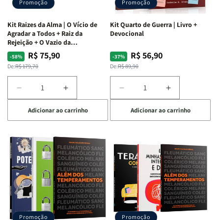
Promoção
Promoção
Kit Raizes da Alma | O Vício de
Kit Quarto de Guerra | Livro +
Agradar a Todos + Raiz da
Devocional
Rejeição + O Vazio da
Insatisfação.
R$ 75,90
R$ 56,90
Preço
Preço
Preço
Preço
-58%
-37%
normal
promocional
normal
promocional
De:
R$ 179,70
De:
R$ 89,90
Diminuir
Aumentar
Diminuir
Aumentar
a
a
a
a
Adicionar ao carrinho
Adicionar ao carrinho
quantidade
quantidade
quantidade
quantidade
de
de
de
de
Kit
Kit
Kit
Kit
Raizes
Raizes
Quarto
Quarto
da
da
de
de
Alma
Alma
Guerra
Guerra
|
|
|
|
O
O
Livro
Livro
Vício
Vício
+
+
de
de
Devocional
Devocional
Agradar
Agradar
Promoção
Promoção