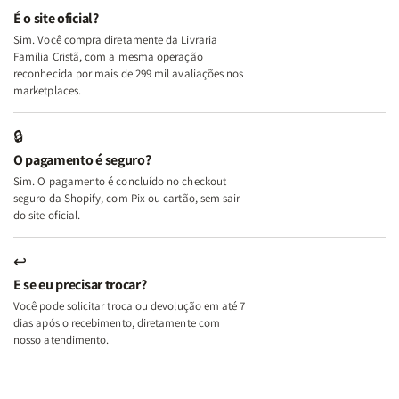
e
e
É o site oficial?
Deus
Deus
Sim. Você compra diretamente da Livraria
+
+
Família Cristã, com a mesma operação
A
A
reconhecida por mais de 299 mil avaliações nos
Mulher
Mulher
marketplaces.
que
que
Edifica
Edifica
🔒
o
o
O pagamento é seguro?
Lar
Lar
Sim. O pagamento é concluído no checkout
seguro da Shopify, com Pix ou cartão, sem sair
do site oficial.
↩
E se eu precisar trocar?
Você pode solicitar troca ou devolução em até 7
dias após o recebimento, diretamente com
nosso atendimento.