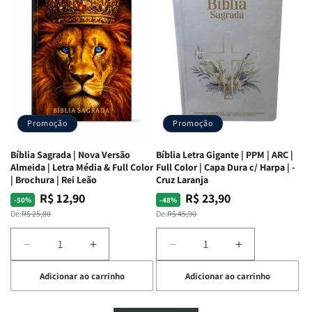
Mulheres
Mulheres
Livro
Livro
da
da
por
por
Bíblia
Bíblia
Livro
Livro
|
|
-
-
Isabelle
Isabelle
um
um
S.
S.
panorama
panorama
Alves
Alves
completo
completo
dos
dos
Promoção
Promoção
66
66
livros
livros
Bíblia Sagrada | Nova Versão
Bíblia Letra Gigante | PPM | ARC |
da
da
Almeida | Letra Média & Full Color
Full Color | Capa Dura c/ Harpa | -
Bíblia
Bíblia
| Brochura | Rei Leão
Cruz Laranja
|
|
R$ 12,90
R$ 23,90
Preço
Preço
Preço
Preço
-50%
-48%
Equipe
Equipe
normal
promocional
normal
promocional
De:
R$ 25,80
De:
R$ 45,90
teológica
teológica
Penkal
Penkal
Diminuir
Aumentar
Diminuir
Aumentar
a
a
a
a
Adicionar ao carrinho
Adicionar ao carrinho
quantidade
quantidade
quantidade
quantidade
de
de
de
de
Bíblia
Bíblia
Bíblia
Bíblia