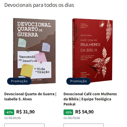
Devocionais para todos os dias
Promoção
Promoção
Devocional Quarto de Guerra |
Devocional Café com Mulheres
Isabelle S. Alves
da Bíblia | Equipe Teológica
Penkal
R$ 31,90
R$ 54,90
Preço
Preço
Preço
Preço
-47%
-31%
normal
promocional
normal
promocional
De:
R$ 59,90
De:
R$ 79,90