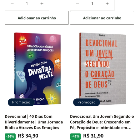
Diminuir
Aumentar
Diminuir
Aumentar
a
a
a
a
Adicionar ao carrinho
Adicionar ao carrinho
quantidade
quantidade
quantidade
quantidade
de
de
de
de
Devocional
Devocional
Devocional
Devocional
Quarto
Quarto
Café
Café
de
de
com
com
Guerra
Guerra
Mulheres
Mulheres
|
|
da
da
Isabelle
Isabelle
Bíblia
Bíblia
S.
S.
|
|
Alves
Alves
Equipe
Equipe
Teológica
Teológica
Penkal
Penkal
Promoção
Promoção
Devocional | 40 Dias Com
Devocional Um Jovem Segundo o
Divertidamente | Uma Jornada
Coração de Deus: Crescendo em
Bíblica Através Das Emoções
Fé, Propósito e Intimidade em
Deus
R$ 34,90
R$ 31,90
Preço
Preço
Preço
Preço
-56%
-47%