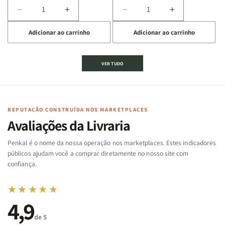
Diminuir
Aumentar
Diminuir
Aumentar
a
a
a
a
Adicionar ao carrinho
Adicionar ao carrinho
quantidade
quantidade
quantidade
quantidade
de
de
de
de
Jogo
Jogo
Jogo
Jogo
VER TUDO
Bíblico
Bíblico
da
da
de
de
memória
memória
Cartas
Cartas
|
|
|
|
Arca
Arca
Famílias
Famílias
de
de
REPUTAÇÃO CONSTRUÍDA NOS MARKETPLACES
da
da
Noé
Noé
Avaliações da Livraria
Bíblia
Bíblia
-
-
Penkal é o nome da nossa operação nos marketplaces. Estes indicadores
Penkal
Penkal
públicos ajudam você a comprar diretamente no nosso site com
confiança.
★★★★★
4,9
de 5