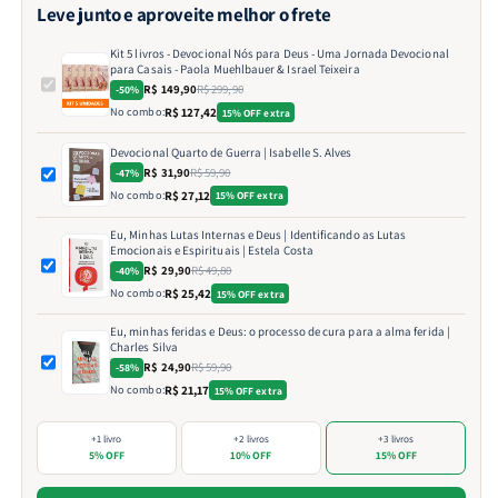
Leve junto e aproveite melhor o frete
Kit 5 livros - Devocional Nós para Deus - Uma Jornada Devocional
para Casais - Paola Muehlbauer & Israel Teixeira
R$ 149,90
R$ 299,90
-50%
No combo:
R$ 127,42
15% OFF extra
Devocional Quarto de Guerra | Isabelle S. Alves
R$ 31,90
R$ 59,90
-47%
No combo:
R$ 27,12
15% OFF extra
Eu, Minhas Lutas Internas e Deus | Identificando as Lutas
Emocionais e Espirituais | Estela Costa
R$ 29,90
R$ 49,80
-40%
No combo:
R$ 25,42
15% OFF extra
Eu, minhas feridas e Deus: o processo de cura para a alma ferida |
Charles Silva
R$ 24,90
R$ 59,90
-58%
No combo:
R$ 21,17
15% OFF extra
+1 livro
+2 livros
+3 livros
5% OFF
10% OFF
15% OFF