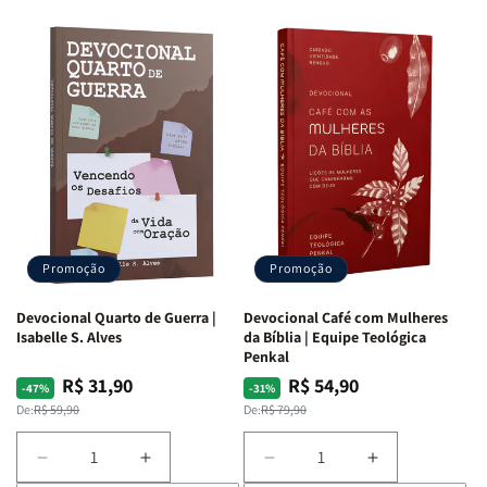
Promoção
Promoção
Devocional Quarto de Guerra |
Devocional Café com Mulheres
Isabelle S. Alves
da Bíblia | Equipe Teológica
Penkal
R$ 31,90
R$ 54,90
Preço
Preço
Preço
Preço
-47%
-31%
normal
promocional
normal
promocional
De:
R$ 59,90
De:
R$ 79,90
Diminuir
Aumentar
Diminuir
Aumentar