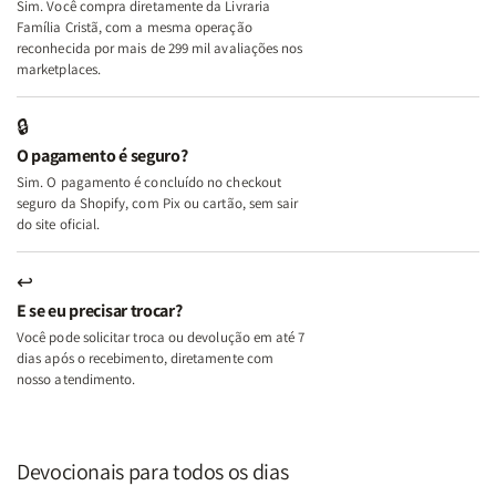
Sim. Você compra diretamente da Livraria
+
+
Família Cristã, com a mesma operação
A
A
reconhecida por mais de 299 mil avaliações nos
Mulher
Mulher
marketplaces.
que
que
Edifica
Edifica
🔒
o
o
O pagamento é seguro?
Lar
Lar
Sim. O pagamento é concluído no checkout
seguro da Shopify, com Pix ou cartão, sem sair
do site oficial.
↩
E se eu precisar trocar?
Você pode solicitar troca ou devolução em até 7
dias após o recebimento, diretamente com
nosso atendimento.
Devocionais para todos os dias