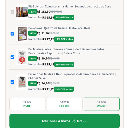
Kit 6 Livros - Como ser uma Mulher Segundo o coração de Deus
R$ 112,90
R$ 179,90
-37%
No combo:
R$ 95,97
15% OFF extra
Devocional Quarto de Guerra | Isabelle S. Alves
R$ 31,90
R$ 59,90
-47%
No combo:
R$ 27,12
15% OFF extra
Eu, Minhas Lutas Internas e Deus | Identificando as Lutas
Emocionais e Espirituais | Estela Costa
R$ 29,90
R$ 49,80
-40%
No combo:
R$ 25,42
15% OFF extra
Eu, minhas feridas e Deus: o processo de cura para a alma ferida |
Charles Silva
R$ 24,90
R$ 59,90
-58%
No combo:
R$ 21,17
15% OFF extra
+1 livro
+2 livros
+3 livros
5% OFF
10% OFF
15% OFF
Adicionar 4 livros
·
R$ 169,66