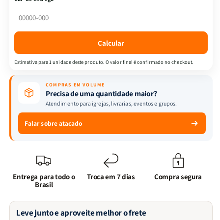
Como
Como
ser
ser
uma
uma
Mulher
Mulher
Calcular
Segundo
Segundo
o
o
Estimativa para 1 unidade deste produto. O valor final é confirmado no checkout.
coração
coração
de
de
COMPRAS EM VOLUME
Deus
Deus
Precisa de uma quantidade maior?
Atendimento para igrejas, livrarias, eventos e grupos.
Falar sobre atacado
Entrega para todo o
Troca em 7 dias
Compra segura
Brasil
Leve junto e aproveite melhor o frete