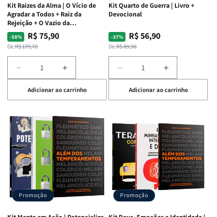
Kit Raizes da Alma | O Vício de
Kit Quarto de Guerra | Livro +
Agradar a Todos + Raiz da
Devocional
Rejeição + O Vazio da
Insatisfação.
R$ 75,90
R$ 56,90
Preço
Preço
Preço
Preço
-58%
-37%
normal
promocional
normal
promocional
De:
R$ 179,70
De:
R$ 89,90
Diminuir
Aumentar
Diminuir
Aumentar
a
a
a
a
Adicionar ao carrinho
Adicionar ao carrinho
quantidade
quantidade
quantidade
quantidade
de
de
de
de
Kit
Kit
Kit
Kit
Raizes
Raizes
Quarto
Quarto
da
da
de
de
Alma
Alma
Guerra
Guerra
|
|
|
|
O
O
Livro
Livro
Vício
Vício
+
+
de
de
Devocional
Devocional
Agradar
Agradar
Promoção
Promoção
a
a
Todos
Todos