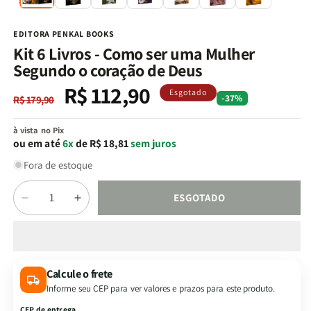
na
n
janela
j
modal
m
EDITORA PENKAL BOOKS
Kit 6 Livros - Como ser uma Mulher
Segundo o coração de Deus
R$ 112,90
Preço
Preço
Esgotado
-37%
R$ 179,90
normal
promocional
à vista no Pix
ou em até
6x
de R$ 18,81
sem juros
Fora de estoque
Quantidade
ESGOTADO
Diminuir
Aumentar
a
a
quantidade
quantidade
de
de
Kit
Kit
Calcule o frete
6
6
Informe seu CEP para ver valores e prazos para este produto.
Livros
Livros
-
-
CEP de entrega