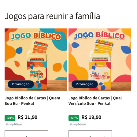
Nova
Nova
|
|
Versão
Versão
PPM
PPM
Jogos para reunir a família
Almeida
Almeida
|
|
|
|
ARC
ARC
Letra
Letra
|
|
Média
Média
Full
Full
&amp;
&amp;
Color
Color
Full
Full
|
|
Color
Color
Capa
Capa
|
|
Dura
Dura
Brochura
Brochura
c/
c/
|
|
Harpa
Harpa
Rei
Rei
|
|
Promoção
Promoção
Leão
Leão
-
-
Cruz
Cruz
Jogo Bíblico de Cartas | Quem
Jogo Bíblico de Cartas | Qual
Laranja
Laranja
Sou Eu - Penkal
Versículo Sou - Penkal
R$ 31,90
R$ 19,90
Preço
Preço
Preço
Preço
-54%
-67%
normal
promocional
normal
promocional
De:
R$ 69,90
De:
R$ 59,90