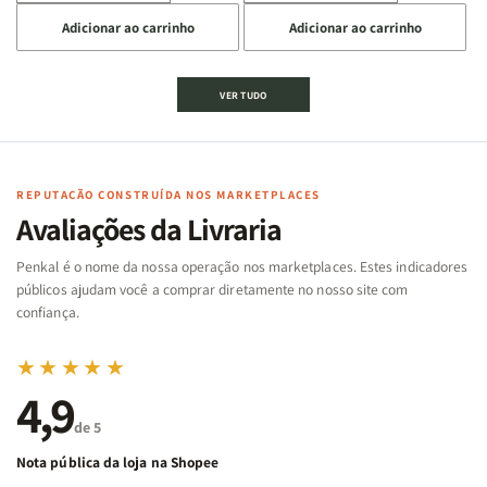
a
a
a
a
Adicionar ao carrinho
Adicionar ao carrinho
quantidade
quantidade
quantidade
quantidade
de
de
de
de
Jogo
Jogo
Jogo
Jogo
VER TUDO
Bíblico
Bíblico
da
da
de
de
memória
memória
Cartas
Cartas
|
|
|
|
Arca
Arca
Famílias
Famílias
de
de
REPUTAÇÃO CONSTRUÍDA NOS MARKETPLACES
da
da
Noé
Noé
Avaliações da Livraria
Bíblia
Bíblia
-
-
Penkal é o nome da nossa operação nos marketplaces. Estes indicadores
Penkal
Penkal
públicos ajudam você a comprar diretamente no nosso site com
confiança.
★★★★★
4,9
de 5
Nota pública da loja na Shopee