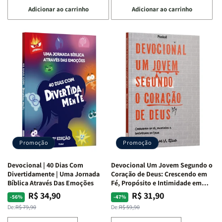
a
a
a
a
Adicionar ao carrinho
Adicionar ao carrinho
quantidade
quantidade
quantidade
quantidade
de
de
de
de
Devocional
Devocional
Devocional
Devocional
Quarto
Quarto
Café
Café
de
de
com
com
Guerra
Guerra
Mulheres
Mulheres
|
|
da
da
Isabelle
Isabelle
Bíblia
Bíblia
S.
S.
|
|
Alves
Alves
Equipe
Equipe
Teológica
Teológica
Penkal
Penkal
Promoção
Promoção
Devocional | 40 Dias Com
Devocional Um Jovem Segundo o
Divertidamente | Uma Jornada
Coração de Deus: Crescendo em
Bíblica Através Das Emoções
Fé, Propósito e Intimidade em
Deus
R$ 34,90
R$ 31,90
Preço
Preço
Preço
Preço
-56%
-47%
normal
promocional
normal
promocional
De:
R$ 79,90
De:
R$ 59,90