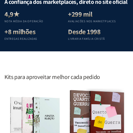
A confiança dos marketplaces, direto no site oficial
Equipe
Equipe
Equipe
Equipe
Teológica
Teológica
Teológica
Teológica
4,9★
+299 mil
Penkal
Penkal
Penkal
Penkal
NOTA MÉDIA DA OPERAÇÃO
AVALIAÇÕES NOS MARKETPLACES
+8 milhões
Desde 1998
ENTREGAS REALIZADAS
LIVRARIA FAMÍLIA CRISTÃ
Kits para aproveitar melhor cada pedido