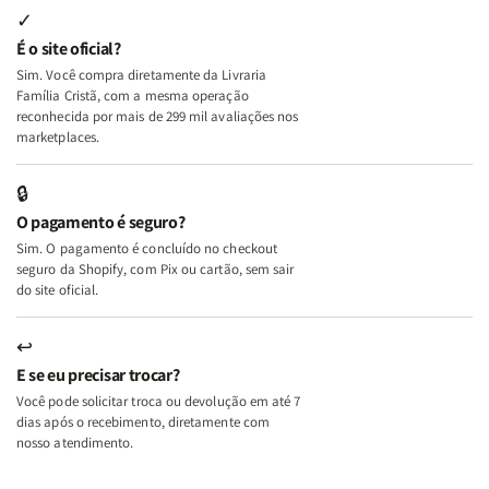
Internas
Internas
Deus
Deus
✓
e
e
É o site oficial?
Deus
Deus
Sim. Você compra diretamente da Livraria
+
+
Família Cristã, com a mesma operação
A
A
reconhecida por mais de 299 mil avaliações nos
Mulher
Mulher
marketplaces.
que
que
Edifica
Edifica
🔒
o
o
O pagamento é seguro?
Lar
Lar
Sim. O pagamento é concluído no checkout
seguro da Shopify, com Pix ou cartão, sem sair
do site oficial.
↩
E se eu precisar trocar?
Você pode solicitar troca ou devolução em até 7
dias após o recebimento, diretamente com
nosso atendimento.