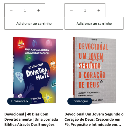
Diminuir
Aumentar
Diminuir
Aumentar
a
a
a
a
Adicionar ao carrinho
Adicionar ao carrinho
quantidade
quantidade
quantidade
quantidade
de
de
de
de
Devocional
Devocional
Devocional
Devocional
Quarto
Quarto
Café
Café
de
de
com
com
Guerra
Guerra
Mulheres
Mulheres
|
|
da
da
Isabelle
Isabelle
Bíblia
Bíblia
S.
S.
|
|
Alves
Alves
Equipe
Equipe
Teológica
Teológica
Penkal
Penkal
Promoção
Promoção
Devocional | 40 Dias Com
Devocional Um Jovem Segundo o
Divertidamente | Uma Jornada
Coração de Deus: Crescendo em
Bíblica Através Das Emoções
Fé, Propósito e Intimidade em