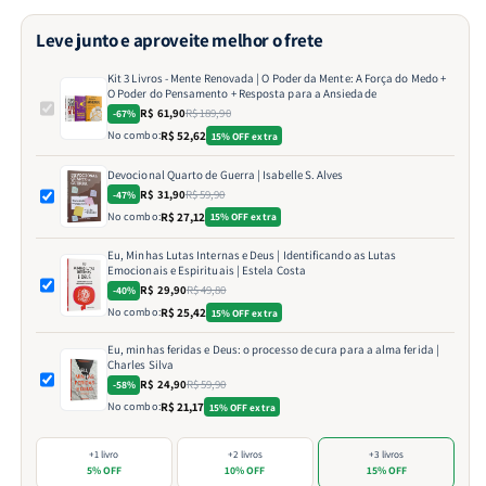
a
a
Ansiedade
Ansiedade
Leve junto e aproveite melhor o frete
Kit 3 Livros - Mente Renovada | O Poder da Mente: A Força do Medo +
O Poder do Pensamento + Resposta para a Ansiedade
R$ 61,90
R$ 189,90
-67%
No combo:
R$ 52,62
15% OFF extra
Devocional Quarto de Guerra | Isabelle S. Alves
R$ 31,90
R$ 59,90
-47%
No combo:
R$ 27,12
15% OFF extra
Eu, Minhas Lutas Internas e Deus | Identificando as Lutas
Emocionais e Espirituais | Estela Costa
R$ 29,90
R$ 49,80
-40%
No combo:
R$ 25,42
15% OFF extra
Eu, minhas feridas e Deus: o processo de cura para a alma ferida |
Charles Silva
R$ 24,90
R$ 59,90
-58%
No combo:
R$ 21,17
15% OFF extra
+1 livro
+2 livros
+3 livros
5% OFF
10% OFF
15% OFF