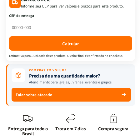
Livros
Livros
Informe seu CEP para ver valores e prazos para este produto.
-
-
CEP de entrega
Mente
Mente
Renovada
Renovada
|
|
O
O
Calcular
Poder
Poder
da
da
Estimativa para 1 unidade deste produto. O valor final é confirmado no checkout.
Mente:
Mente:
A
A
COMPRAS EM VOLUME
Força
Força
Precisa de uma quantidade maior?
do
do
Atendimento para igrejas, livrarias, eventos e grupos.
Medo
Medo
+
+
Falar sobre atacado
O
O
Poder
Poder
do
do
Pensamento
Pensamento
+
+
Entrega para todo o
Troca em 7 dias
Compra segura
Resposta
Resposta
Brasil
para
para