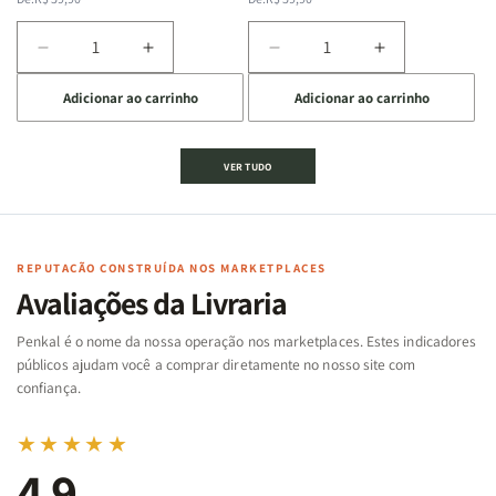
normal
promocional
normal
promocional
Diminuir
Aumentar
Diminuir
Aumentar
a
a
a
a
Adicionar ao carrinho
Adicionar ao carrinho
quantidade
quantidade
quantidade
quantidade
de
de
de
de
Jogo
Jogo
Jogo
Jogo
VER TUDO
Bíblico
Bíblico
da
da
de
de
memória
memória
Cartas
Cartas
|
|
|
|
Arca
Arca
Famílias
Famílias
de
de
REPUTAÇÃO CONSTRUÍDA NOS MARKETPLACES
da
da
Noé
Noé
Avaliações da Livraria
Bíblia
Bíblia
-
-
Penkal é o nome da nossa operação nos marketplaces. Estes indicadores
Penkal
Penkal
públicos ajudam você a comprar diretamente no nosso site com
confiança.
★★★★★
4,9