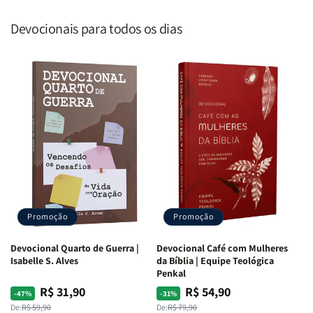
Devocionais para todos os dias
Promoção
Promoção
Devocional Quarto de Guerra |
Devocional Café com Mulheres
Isabelle S. Alves
da Bíblia | Equipe Teológica
Penkal
R$ 31,90
R$ 54,90
Preço
Preço
Preço
Preço
-47%
-31%
normal
promocional
normal
promocional
De:
R$ 59,90
De:
R$ 79,90