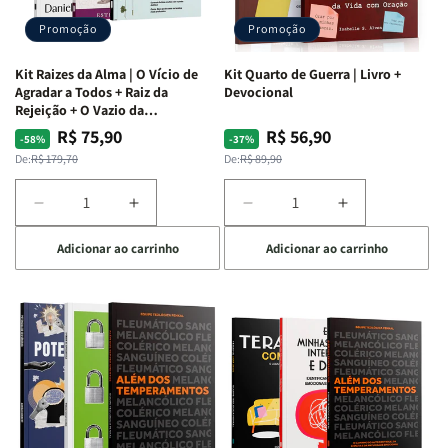
Promoção
Promoção
Kit Raizes da Alma | O Vício de
Kit Quarto de Guerra | Livro +
Agradar a Todos + Raiz da
Devocional
Rejeição + O Vazio da
Insatisfação.
R$ 75,90
R$ 56,90
Preço
Preço
Preço
Preço
-58%
-37%
normal
promocional
normal
promocional
De:
R$ 179,70
De:
R$ 89,90
Diminuir
Aumentar
Diminuir
Aumentar
a
a
a
a
Adicionar ao carrinho
Adicionar ao carrinho
quantidade
quantidade
quantidade
quantidade
de
de
de
de
Kit
Kit
Kit
Kit
Raizes
Raizes
Quarto
Quarto
da
da
de
de
Alma
Alma
Guerra
Guerra
|
|
|
|
O
O
Livro
Livro
Vício
Vício
+
+
de
de
Devocional
Devocional