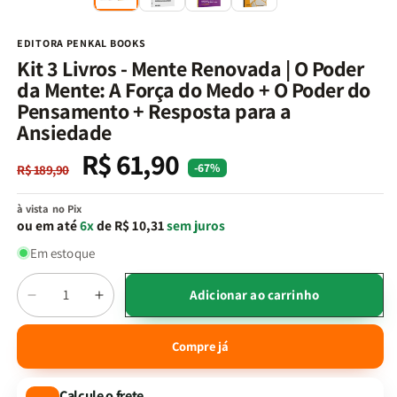
na
n
janela
j
modal
m
EDITORA PENKAL BOOKS
Kit 3 Livros - Mente Renovada | O Poder
da Mente: A Força do Medo + O Poder do
Pensamento + Resposta para a
Ansiedade
R$ 61,90
Preço
Preço
-67%
R$ 189,90
normal
promocional
à vista no Pix
ou em até
6x
de R$ 10,31
sem juros
Em estoque
Quantidade
Adicionar ao carrinho
Diminuir
Aumentar
a
a
quantidade
quantidade
Compre já
de
de
Kit
Kit
Calcule o frete
3
3