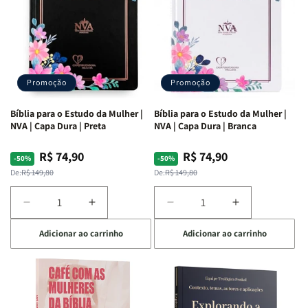
Promoção
Promoção
Bíblia para o Estudo da Mulher |
Bíblia para o Estudo da Mulher |
NVA | Capa Dura | Preta
NVA | Capa Dura | Branca
R$ 74,90
R$ 74,90
Preço
Preço
Preço
Preço
-50%
-50%
normal
promocional
normal
promocional
De:
R$ 149,80
De:
R$ 149,80
Diminuir
Aumentar
Diminuir
Aumentar
a
a
a
a
Adicionar ao carrinho
Adicionar ao carrinho
quantidade
quantidade
quantidade
quantidade
de
de
de
de
Bíblia
Bíblia
Bíblia
Bíblia
para
para
para
para
o
o
o
o