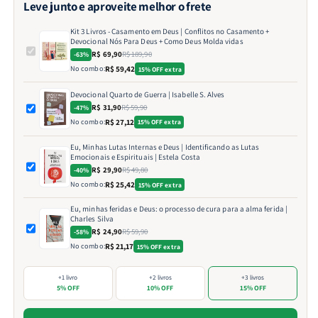
Leve junto e aproveite melhor o frete
Kit 3 Livros - Casamento em Deus | Conflitos no Casamento +
Devocional Nós Para Deus + Como Deus Molda vidas
R$ 69,90
R$ 189,90
-63%
No combo:
R$ 59,42
15% OFF extra
Devocional Quarto de Guerra | Isabelle S. Alves
R$ 31,90
R$ 59,90
-47%
No combo:
R$ 27,12
15% OFF extra
Eu, Minhas Lutas Internas e Deus | Identificando as Lutas
Emocionais e Espirituais | Estela Costa
R$ 29,90
R$ 49,80
-40%
No combo:
R$ 25,42
15% OFF extra
Eu, minhas feridas e Deus: o processo de cura para a alma ferida |
Charles Silva
R$ 24,90
R$ 59,90
-58%
No combo:
R$ 21,17
15% OFF extra
+1 livro
+2 livros
+3 livros
5% OFF
10% OFF
15% OFF