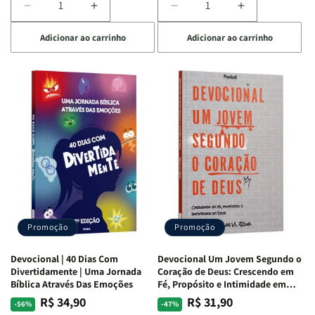
Diminuir
Aumentar
Diminuir
Aumentar
a
a
a
a
Adicionar ao carrinho
Adicionar ao carrinho
quantidade
quantidade
quantidade
quantidade
de
de
de
de
Devocional
Devocional
Devocional
Devocional
Quarto
Quarto
Café
Café
de
de
com
com
Guerra
Guerra
Mulheres
Mulheres
|
|
da
da
Isabelle
Isabelle
Bíblia
Bíblia
S.
S.
|
|
Alves
Alves
Equipe
Equipe
Teológica
Teológica
Penkal
Penkal
Promoção
Promoção
Devocional | 40 Dias Com
Devocional Um Jovem Segundo o
Divertidamente | Uma Jornada
Coração de Deus: Crescendo em
Bíblica Através Das Emoções
Fé, Propósito e Intimidade em
Deus
R$ 34,90
R$ 31,90
Preço
Preço
Preço
Preço
-56%
-47%