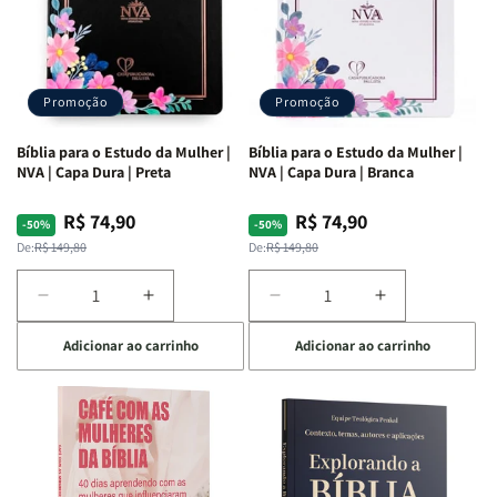
Promoção
Promoção
Bíblia para o Estudo da Mulher |
Bíblia para o Estudo da Mulher |
NVA | Capa Dura | Preta
NVA | Capa Dura | Branca
R$ 74,90
R$ 74,90
Preço
Preço
Preço
Preço
-50%
-50%
normal
promocional
normal
promocional
De:
R$ 149,80
De:
R$ 149,80
Diminuir
Aumentar
Diminuir
Aumentar
a
a
a
a
Adicionar ao carrinho
Adicionar ao carrinho
quantidade
quantidade
quantidade
quantidade
de
de
de
de
Bíblia
Bíblia
Bíblia
Bíblia
para
para
para
para
o
o
o
o
Estudo
Estudo
Estudo
Estudo
da
da
da
da