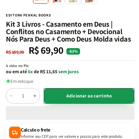
na
n
janela
j
modal
m
EDITORA PENKAL BOOKS
Kit 3 Livros - Casamento em Deus |
Conflitos no Casamento + Devocional
Nós Para Deus + Como Deus Molda vidas
R$ 69,90
Preço
Preço
-63%
R$ 189,90
normal
promocional
à vista no Pix
ou em até
6x
de R$ 11,65
sem juros
Em estoque
Quantidade
Adicionar ao carrinho
Diminuir
Aumentar
a
a
quantidade
quantidade
de
de
Kit
Kit
Calcule o frete
3
3
Informe seu CEP para ver valores e prazos para este produto.
Livros
Livros