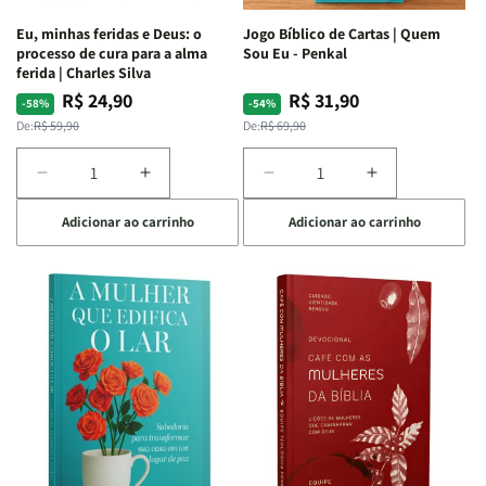
Espirituais
Espirituais
Eu, minhas feridas e Deus: o
Jogo Bíblico de Cartas | Quem
|
|
processo de cura para a alma
Sou Eu - Penkal
Estela
Estela
ferida | Charles Silva
Costa
Costa
R$ 24,90
R$ 31,90
Preço
Preço
Preço
Preço
-58%
-54%
normal
promocional
normal
promocional
De:
R$ 59,90
De:
R$ 69,90
Diminuir
Aumentar
Diminuir
Aumentar
a
a
a
a
Adicionar ao carrinho
Adicionar ao carrinho
quantidade
quantidade
quantidade
quantidade
de
de
de
de
Eu,
Eu,
Jogo
Jogo
minhas
minhas
Bíblico
Bíblico
feridas
feridas
de
de
e
e
Cartas
Cartas
Deus:
Deus:
|
|
o
o
Quem
Quem
processo
processo
Sou
Sou
de
de
Eu
Eu
cura
cura
-
-
para
para
Penkal
Penkal