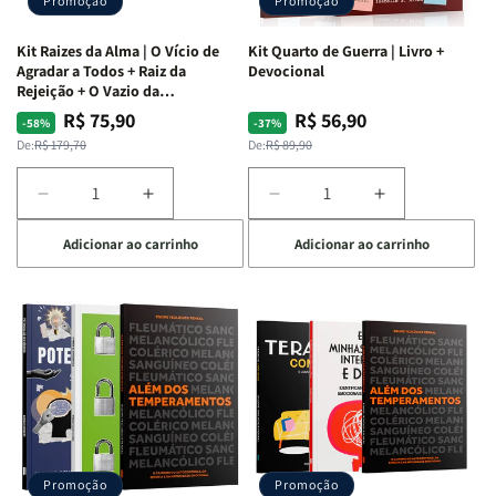
Promoção
Promoção
Kit Raizes da Alma | O Vício de
Kit Quarto de Guerra | Livro +
Agradar a Todos + Raiz da
Devocional
Rejeição + O Vazio da
Insatisfação.
R$ 75,90
R$ 56,90
Preço
Preço
Preço
Preço
-58%
-37%
normal
promocional
normal
promocional
De:
R$ 179,70
De:
R$ 89,90
Diminuir
Aumentar
Diminuir
Aumentar
a
a
a
a
Adicionar ao carrinho
Adicionar ao carrinho
quantidade
quantidade
quantidade
quantidade
de
de
de
de
Kit
Kit
Kit
Kit
Raizes
Raizes
Quarto
Quarto
da
da
de
de
Alma
Alma
Guerra
Guerra
|
|
|
|
O
O
Livro
Livro
Vício
Vício
+
+
de
de
Devocional
Devocional
Agradar
Agradar
Promoção
Promoção