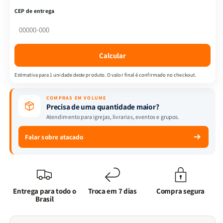
-
-
CEP de entrega
Casamento
Casamento
em
em
Deus
Deus
|
|
Calcular
Conflitos
Conflitos
no
no
Estimativa para 1 unidade deste produto. O valor final é confirmado no checkout.
Casamento
Casamento
+
+
COMPRAS EM VOLUME
Devocional
Devocional
Precisa de uma quantidade maior?
Nós
Nós
Atendimento para igrejas, livrarias, eventos e grupos.
Para
Para
Deus
Deus
Falar sobre atacado
+
+
Como
Como
Deus
Deus
Molda
Molda
vidas
vidas
Entrega para todo o
Troca em 7 dias
Compra segura
Brasil