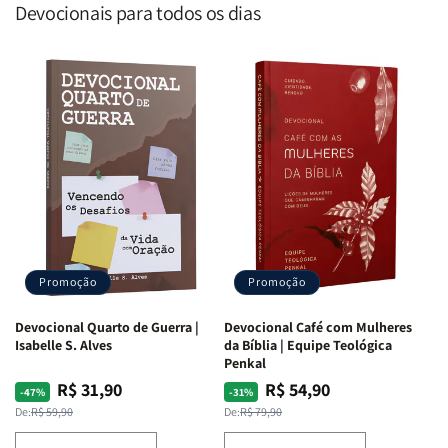
Devocionais para todos os dias
Promoção
Promoção
Devocional Quarto de Guerra |
Devocional Café com Mulheres
Isabelle S. Alves
da Bíblia | Equipe Teológica
Penkal
R$ 31,90
R$ 54,90
Preço
Preço
Preço
Preço
-47%
-31%
normal
promocional
normal
promocional
De:
R$ 59,90
De:
R$ 79,90