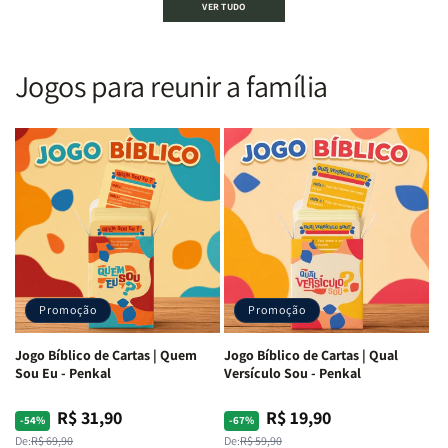
VER TUDO
Sagrada
Sagrada
Letra
Letra
|
|
Gigante
Gigante
Nova
Nova
|
|
Versão
Versão
PPM
PPM
Jogos para reunir a família
Almeida
Almeida
|
|
|
|
ARC
ARC
Letra
Letra
|
|
Média
Média
Full
Full
&amp;
&amp;
Color
Color
Full
Full
|
|
Color
Color
Capa
Capa
|
|
Dura
Dura
Brochura
Brochura
c/
c/
|
|
Harpa
Harpa
Rei
Rei
|
|
Promoção
Promoção
Leão
Leão
-
-
Cruz
Cruz
Jogo Bíblico de Cartas | Quem
Jogo Bíblico de Cartas | Qual
Laranja
Laranja
Sou Eu - Penkal
Versículo Sou - Penkal
R$ 31,90
R$ 19,90
Preço
Preço
Preço
Preço
-54%
-67%
normal
promocional
normal
promocional
De:
R$ 69,90
De:
R$ 59,90