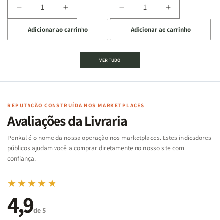
Diminuir
Aumentar
Diminuir
Aumentar
a
a
a
a
Adicionar ao carrinho
Adicionar ao carrinho
quantidade
quantidade
quantidade
quantidade
de
de
de
de
Jogo
Jogo
Jogo
Jogo
VER TUDO
Bíblico
Bíblico
da
da
de
de
memória
memória
Cartas
Cartas
|
|
|
|
Arca
Arca
Famílias
Famílias
de
de
REPUTAÇÃO CONSTRUÍDA NOS MARKETPLACES
da
da
Noé
Noé
Avaliações da Livraria
Bíblia
Bíblia
-
-
Penkal é o nome da nossa operação nos marketplaces. Estes indicadores
Penkal
Penkal
públicos ajudam você a comprar diretamente no nosso site com
confiança.
★★★★★
4,9
de 5