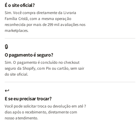
e
e
É o site oficial?
Deus
Deus
Sim. Você compra diretamente da Livraria
+
+
Família Cristã, com a mesma operação
A
A
reconhecida por mais de 299 mil avaliações nos
Mulher
Mulher
marketplaces.
que
que
Edifica
Edifica
🔒
o
o
O pagamento é seguro?
Lar
Lar
Sim. O pagamento é concluído no checkout
seguro da Shopify, com Pix ou cartão, sem sair
do site oficial.
↩
E se eu precisar trocar?
Você pode solicitar troca ou devolução em até 7
dias após o recebimento, diretamente com
nosso atendimento.