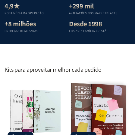
Teológica
Teológica
Teológica
Teológica
4,9★
+299 mil
Penkal
Penkal
Penkal
Penkal
NOTA MÉDIA DA OPERAÇÃO
AVALIAÇÕES NOS MARKETPLACES
+8 milhões
Desde 1998
ENTREGAS REALIZADAS
LIVRARIA FAMÍLIA CRISTÃ
Kits para aproveitar melhor cada pedido