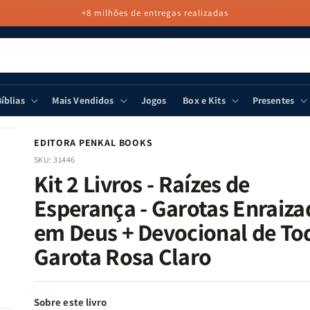
+8 milhões de entregas realizadas
íblias
Mais Vendidos
Jogos
Box e Kits
Presentes
EDITORA PENKAL BOOKS
SKU:
31446
Kit 2 Livros - Raízes de
Esperança - Garotas Enraiza
em Deus + Devocional de To
Garota Rosa Claro
Sobre este livro