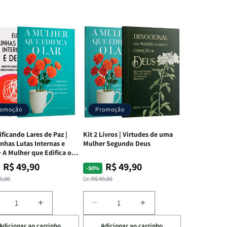
romoção
Promoção
ificando Lares de Paz |
Kit 2 Livros | Virtudes de uma
nhas Lutas Internas e
Mulher Segundo Deus
 A Mulher que Edifica o
R$ 49,90
R$ 49,90
ço
ço
Preço
Preço
-50%
mal
mocional
normal
promocional
9,80
De:
R$ 99,80
iminuir
Aumentar
Diminuir
Aumentar
a
a
a
Adicionar ao carrinho
Adicionar ao carrinho