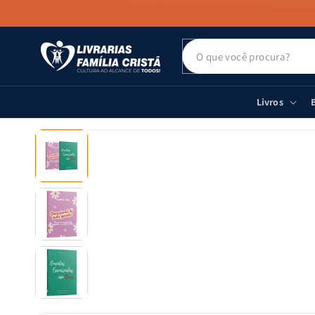
PULAR PARA
O CONTEÚDO
Livros
B
PULAR PARA
AS
INFORMAÇÕES
DO PRODUTO