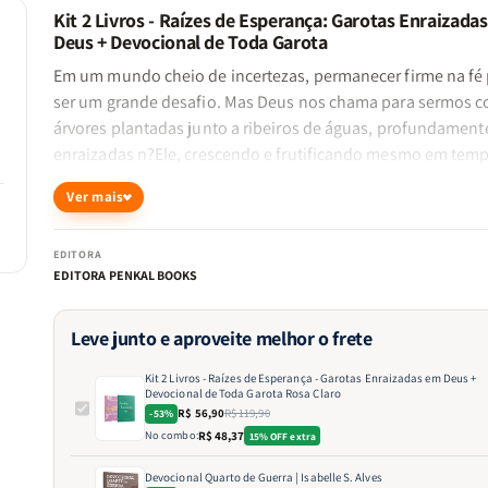
Kit 2 Livros - Raízes de Esperança: Garotas Enraizada
Deus + Devocional de Toda Garota
Em um mundo cheio de incertezas, permanecer firme na fé
ser um grande desafio. Mas Deus nos chama para sermos 
árvores plantadas junto a ribeiros de águas, profundament
enraizadas n?Ele, crescendo e frutificando mesmo em tem
difíceis.
Ver mais
Se você deseja fortalecer sua fé, desenvolver um relacion
mais profundo com Deus e encontrar esperança em Sua Pal
EDITORA
este kit foi feito para você. Composto pelos livros
"Garotas
EDITORA PENKAL BOOKS
Enraizadas em Deus"
e
"Devocional de Toda Garota"
, ele 
ensinamentos transformadores para ajudá-la a construir 
Leve junto e aproveite melhor o frete
base sólida na presença do Senhor.
O que você encontrará neste kit?
Kit 2 Livros - Raízes de Esperança - Garotas Enraizadas em Deus +
Devocional de Toda Garota Rosa Claro
Garotas Enraizadas em Deus
R$ 56,90
R$ 119,90
-53%
Uma vida firmada na Palavra de Deus é inabalável, mesmo 
No combo:
R$ 48,37
15% OFF extra
dos desafios. Neste livro, você aprenderá a:
Devocional Quarto de Guerra | Isabelle S. Alves