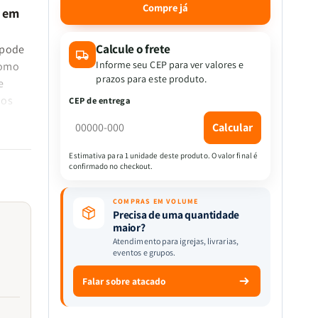
quantidade
quantidade
Compre já
s em
de
de
Kit
Kit
2
2
Calcule o frete
 pode
Livros
Livros
Informe seu CEP para ver valores e
como
-
-
prazos para este produto.
e
Raízes
Raízes
pos
CEP de entrega
de
de
Esperança
Esperança
Calcular
-
-
amento
Garotas
Garotas
avra,
Estimativa para 1 unidade deste produto. O valor final é
Enraizadas
Enraizadas
confirmado no checkout.
em
em
traz
Deus
Deus
COMPRAS EM VOLUME
uma
+
+
Precisa de uma quantidade
Devocional
Devocional
maior?
de
de
Atendimento para igrejas, livrarias,
eventos e grupos.
Toda
Toda
Garota
Garota
Falar sobre atacado
Rosa
Rosa
diante
Claro
Claro