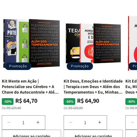
Promoção
Promoção
P
Kit Mente em Ação |
Kit Deus, Emoções e Identidade
Kit Ed
Potencialize seu Cérebro + A
| Terapia com Deus + Além dos
Eu, Mi
Chave do Autocontrole + Além
Temperamentos + Eu, Minhas
Deus +
dos Temperamentos
Feridas e Deus
Lar
R$ 64,70
R$ 64,90
Preço
Preço
Preço
Preço
Pre
Pre
-50%
-50%
-50%
normal
promocional
normal
promocional
nor
pro
De:
R$ 129,40
De:
R$ 129,80
De:
R$ 9
Diminuir
Aumentar
Diminuir
Aumentar
D
a
a
a
a
a
Adicionar ao carrinho
Adicionar ao carrinho