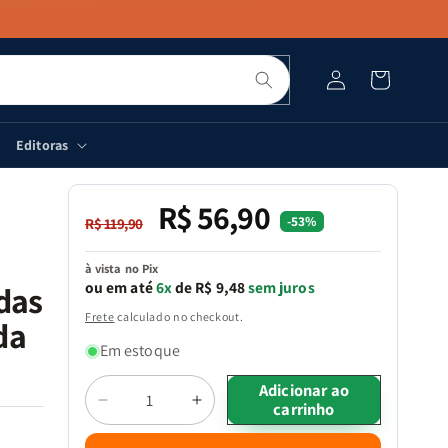
Pesquisar
Fazer
Carrinho
login
Editoras
R$ 56,90
Preço
Preço
-53%
R$ 119,90
normal
promocional
à vista no Pix
ou em até
6x
de R$ 9,48
sem juros
das
Frete
calculado no checkout.
da
Em estoque
Quantidade
Adicionar ao
carrinho
Diminuir
Aumentar
a
a