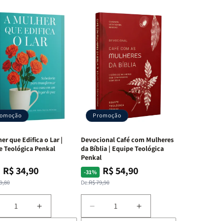
s os
ual dá
ra
alável
romoção
Promoção
er que Edifica o Lar |
Devocional Café com Mulheres
e Teológica Penkal
da Bíblia | Equipe Teológica
Penkal
R$ 34,90
R$ 54,90
ço
ço
Preço
Preço
-31%
mal
mocional
normal
promocional
9,80
De:
R$ 79,90
iminuir
Aumentar
Diminuir
Aumentar
a
a
a