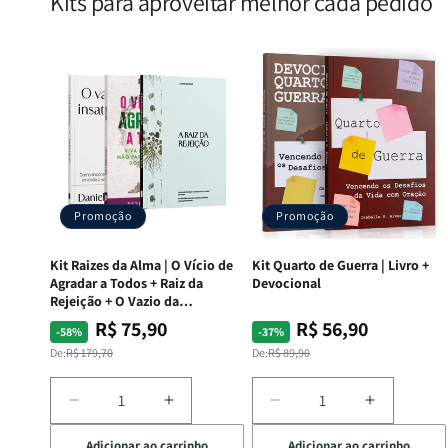
Kits para aproveitar melhor cada pedido
Promoção
Promoção
Kit Raizes da Alma | O Vício de
Kit Quarto de Guerra | Livro +
Agradar a Todos + Raiz da
Devocional
Rejeição + O Vazio da
Insatisfação.
R$ 75,90
R$ 56,90
Preço
Preço
Preço
Preço
-58%
-37%
normal
promocional
normal
promocional
De:
R$ 179,70
De:
R$ 89,90
Diminuir
Aumentar
Diminuir
Aumentar
a
a
a
a
Adicionar ao carrinho
Adicionar ao carrinho