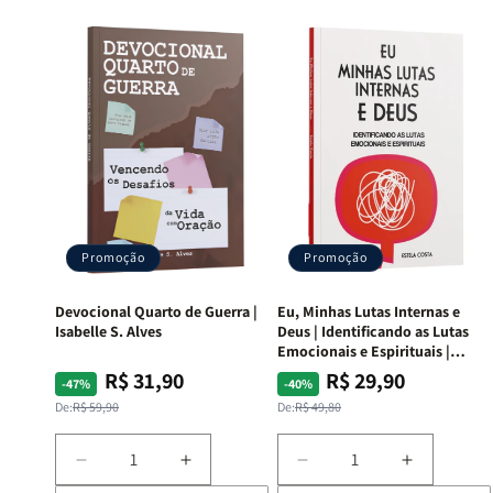
Promoção
Promoção
Devocional Quarto de Guerra |
Eu, Minhas Lutas Internas e
Isabelle S. Alves
Deus | Identificando as Lutas
Emocionais e Espirituais |
Estela Costa
R$ 31,90
R$ 29,90
Preço
Preço
Preço
Preço
-47%
-40%
normal
promocional
normal
promocional
De:
R$ 59,90
De:
R$ 49,80
Diminuir
Aumentar
Diminuir
Aumentar
a
a
a
a