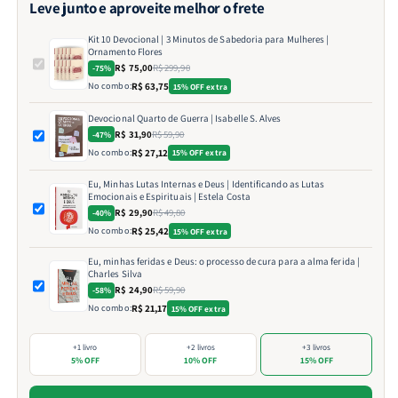
Leve junto e aproveite melhor o frete
Kit 10 Devocional | 3 Minutos de Sabedoria para Mulheres |
Ornamento Flores
R$ 75,00
R$ 299,90
-75%
No combo:
R$ 63,75
15% OFF extra
Devocional Quarto de Guerra | Isabelle S. Alves
R$ 31,90
R$ 59,90
-47%
No combo:
R$ 27,12
15% OFF extra
Eu, Minhas Lutas Internas e Deus | Identificando as Lutas
Emocionais e Espirituais | Estela Costa
R$ 29,90
R$ 49,80
-40%
No combo:
R$ 25,42
15% OFF extra
Eu, minhas feridas e Deus: o processo de cura para a alma ferida |
Charles Silva
R$ 24,90
R$ 59,90
-58%
No combo:
R$ 21,17
15% OFF extra
+1 livro
+2 livros
+3 livros
5% OFF
10% OFF
15% OFF