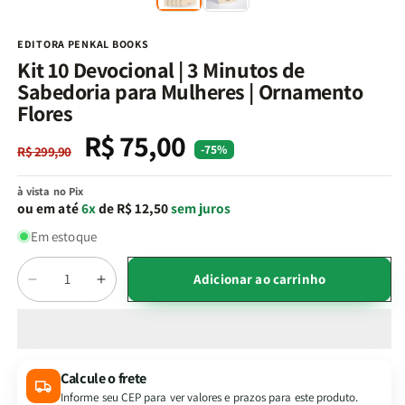
na
n
janela
j
modal
m
EDITORA PENKAL BOOKS
Kit 10 Devocional | 3 Minutos de
Sabedoria para Mulheres | Ornamento
Flores
R$ 75,00
Preço
Preço
-75%
R$ 299,90
normal
promocional
à vista no Pix
ou em até
6x
de R$ 12,50
sem juros
Em estoque
Quantidade
Adicionar ao carrinho
Diminuir
Aumentar
a
a
quantidade
quantidade
de
de
Kit
Kit
Calcule o frete
10
10
Informe seu CEP para ver valores e prazos para este produto.
Devocional
Devocional