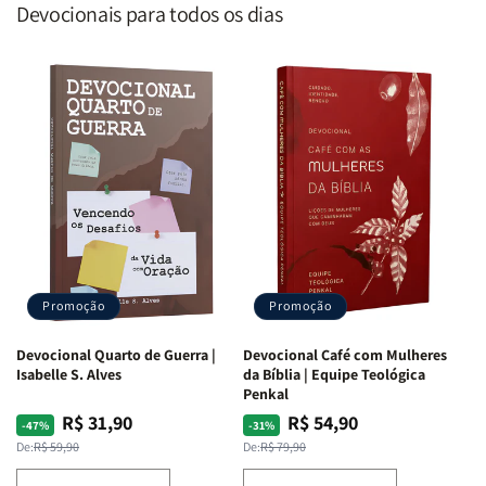
Devocionais para todos os dias
Promoção
Promoção
Devocional Quarto de Guerra |
Devocional Café com Mulheres
Isabelle S. Alves
da Bíblia | Equipe Teológica
Penkal
R$ 31,90
R$ 54,90
Preço
Preço
Preço
Preço
-47%
-31%
normal
promocional
normal
promocional
De:
R$ 59,90
De:
R$ 79,90