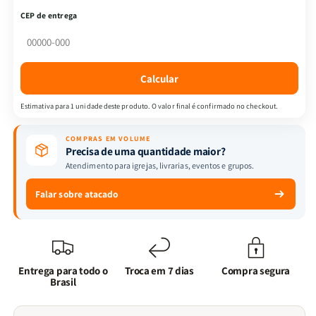
|
|
CEP de entrega
3
3
Minutos
Minutos
de
de
Sabedoria
Sabedoria
Calcular
para
para
Mulheres
Mulheres
Estimativa para 1 unidade deste produto. O valor final é confirmado no checkout.
|
|
Ornamento
Ornamento
COMPRAS EM VOLUME
Flores
Flores
Precisa de uma quantidade maior?
Atendimento para igrejas, livrarias, eventos e grupos.
Falar sobre atacado
Entrega para todo o
Troca em 7 dias
Compra segura
Brasil