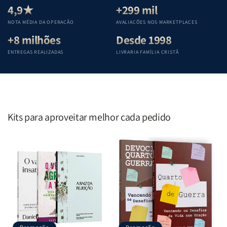
Teológica
Teológica
Teológica
Teológica
4,9★
+299 mil
Penkal
Penkal
Penkal
Penkal
NOTA MÉDIA DA OPERAÇÃO
AVALIAÇÕES NOS MARKETPLACES
+8 milhões
Desde 1998
ENTREGAS REALIZADAS
LIVRARIA FAMÍLIA CRISTÃ
Kits para aproveitar melhor cada pedido