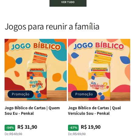
VER TUDO
Sagrada
Sagrada
Letra
Letra
|
|
Gigante
Gigante
Nova
Nova
|
|
Versão
Versão
PPM
PPM
Jogos para reunir a família
Almeida
Almeida
|
|
|
|
ARC
ARC
Letra
Letra
|
|
Média
Média
Full
Full
&amp;
&amp;
Color
Color
Full
Full
|
|
Color
Color
Capa
Capa
|
|
Dura
Dura
Brochura
Brochura
c/
c/
|
|
Harpa
Harpa
Rei
Rei
|
|
Promoção
Promoção
Leão
Leão
-
-
Cruz
Cruz
Jogo Bíblico de Cartas | Quem
Jogo Bíblico de Cartas | Qual
Laranja
Laranja
Sou Eu - Penkal
Versículo Sou - Penkal
R$ 31,90
R$ 19,90
Preço
Preço
Preço
Preço
-54%
-67%
normal
promocional
normal
promocional
De:
R$ 69,90
De:
R$ 59,90