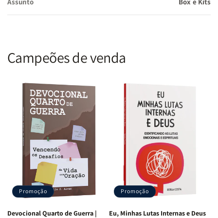
Assunto
Box e Kits
Comece ou termine seus dias com uma dose de sabedoria que se
ajusta ao seu tempo, e descubra como três minutos diários podem
trazer paz, clareza e renovação para sua vida.
Campeões de venda
Promoção
Promoção
Devocional Quarto de Guerra |
Eu, Minhas Lutas Internas e Deus