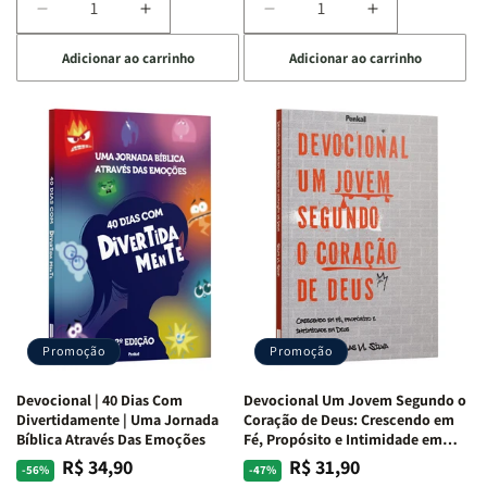
Diminuir
Aumentar
Diminuir
Aumentar
a
a
a
a
Adicionar ao carrinho
Adicionar ao carrinho
quantidade
quantidade
quantidade
quantidade
de
de
de
de
Devocional
Devocional
Devocional
Devocional
Quarto
Quarto
Café
Café
de
de
com
com
Guerra
Guerra
Mulheres
Mulheres
|
|
da
da
Isabelle
Isabelle
Bíblia
Bíblia
S.
S.
|
|
Alves
Alves
Equipe
Equipe
Teológica
Teológica
Penkal
Penkal
Promoção
Promoção
Devocional | 40 Dias Com
Devocional Um Jovem Segundo o
Divertidamente | Uma Jornada
Coração de Deus: Crescendo em
Bíblica Através Das Emoções
Fé, Propósito e Intimidade em
Deus
R$ 34,90
R$ 31,90
Preço
Preço
Preço
Preço
-56%
-47%