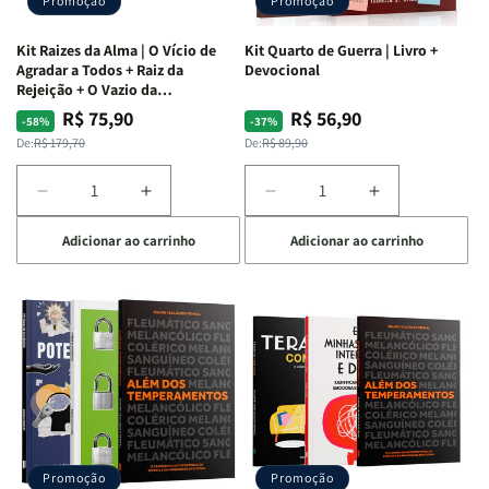
Promoção
Promoção
Kit Raizes da Alma | O Vício de
Kit Quarto de Guerra | Livro +
Agradar a Todos + Raiz da
Devocional
Rejeição + O Vazio da
Insatisfação.
R$ 75,90
R$ 56,90
Preço
Preço
Preço
Preço
-58%
-37%
normal
promocional
normal
promocional
De:
R$ 179,70
De:
R$ 89,90
Diminuir
Aumentar
Diminuir
Aumentar
a
a
a
a
Adicionar ao carrinho
Adicionar ao carrinho
quantidade
quantidade
quantidade
quantidade
de
de
de
de
Kit
Kit
Kit
Kit
Raizes
Raizes
Quarto
Quarto
da
da
de
de
Alma
Alma
Guerra
Guerra
|
|
|
|
O
O
Livro
Livro
Vício
Vício
+
+
de
de
Devocional
Devocional
Agradar
Agradar
Promoção
Promoção