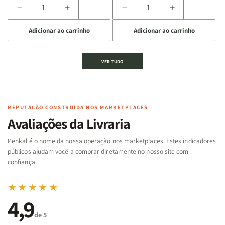
Diminuir
Aumentar
Diminuir
Aumentar
a
a
a
a
Adicionar ao carrinho
Adicionar ao carrinho
quantidade
quantidade
quantidade
quantidade
de
de
de
de
Jogo
Jogo
Jogo
Jogo
VER TUDO
Bíblico
Bíblico
da
da
de
de
memória
memória
Cartas
Cartas
|
|
|
|
Arca
Arca
Famílias
Famílias
de
de
REPUTAÇÃO CONSTRUÍDA NOS MARKETPLACES
da
da
Noé
Noé
Avaliações da Livraria
Bíblia
Bíblia
-
-
Penkal é o nome da nossa operação nos marketplaces. Estes indicadores
Penkal
Penkal
públicos ajudam você a comprar diretamente no nosso site com
confiança.
★★★★★
4,9
de 5