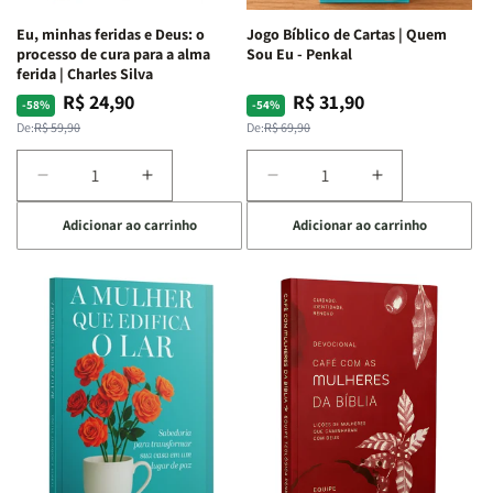
Espirituais
Espirituais
Eu, minhas feridas e Deus: o
Jogo Bíblico de Cartas | Quem
|
|
processo de cura para a alma
Sou Eu - Penkal
Estela
Estela
ferida | Charles Silva
Costa
Costa
R$ 24,90
R$ 31,90
Preço
Preço
Preço
Preço
-58%
-54%
normal
promocional
normal
promocional
De:
R$ 59,90
De:
R$ 69,90
Diminuir
Aumentar
Diminuir
Aumentar
a
a
a
a
Adicionar ao carrinho
Adicionar ao carrinho
quantidade
quantidade
quantidade
quantidade
de
de
de
de
Eu,
Eu,
Jogo
Jogo
minhas
minhas
Bíblico
Bíblico
feridas
feridas
de
de
e
e
Cartas
Cartas
Deus:
Deus:
|
|
o
o
Quem
Quem
processo
processo
Sou
Sou
de
de
Eu
Eu
cura
cura
-
-
para
para
Penkal
Penkal