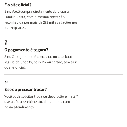
e
e
É o site oficial?
Deus
Deus
Sim. Você compra diretamente da Livraria
+
+
Família Cristã, com a mesma operação
A
A
reconhecida por mais de 299 mil avaliações nos
Mulher
Mulher
marketplaces.
que
que
Edifica
Edifica
🔒
o
o
O pagamento é seguro?
Lar
Lar
Sim. O pagamento é concluído no checkout
seguro da Shopify, com Pix ou cartão, sem sair
do site oficial.
↩
E se eu precisar trocar?
Você pode solicitar troca ou devolução em até 7
dias após o recebimento, diretamente com
nosso atendimento.