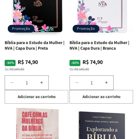
Promoção
Promoção
Bíblia para o Estudo da Mulher |
Bíblia para o Estudo da Mulher |
NVA | Capa Dura | Preta
NVA | Capa Dura | Branca
R$ 74,90
R$ 74,90
Preço
Preço
Preço
Preço
-50%
-50%
normal
promocional
normal
promocional
De:
R$ 149,80
De:
R$ 149,80
Diminuir
Aumentar
Diminuir
Aumentar
a
a
a
a
Adicionar ao carrinho
Adicionar ao carrinho
quantidade
quantidade
quantidade
quantidade
de
de
de
de
Bíblia
Bíblia
Bíblia
Bíblia
para
para
para
para
o
o
o
o
Estudo
Estudo
Estudo
Estudo
da
da
da
da