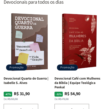
Devocionais para todos os dias
Promoção
Promoção
Devocional Quarto de Guerra |
Devocional Café com Mulheres
Isabelle S. Alves
da Bíblia | Equipe Teológica
Penkal
R$ 31,90
R$ 54,90
Preço
Preço
Preço
Preço
-47%
-31%
normal
promocional
normal
promocional
De:
R$ 59,90
De:
R$ 79,90