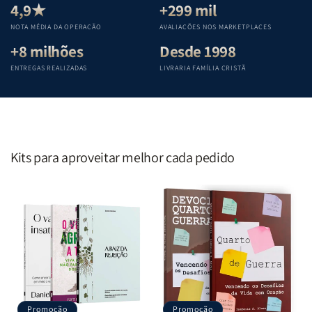
Teológica
Teológica
Teológica
Teológica
4,9★
+299 mil
Penkal
Penkal
Penkal
Penkal
NOTA MÉDIA DA OPERAÇÃO
AVALIAÇÕES NOS MARKETPLACES
+8 milhões
Desde 1998
ENTREGAS REALIZADAS
LIVRARIA FAMÍLIA CRISTÃ
Kits para aproveitar melhor cada pedido
Promoção
Promoção