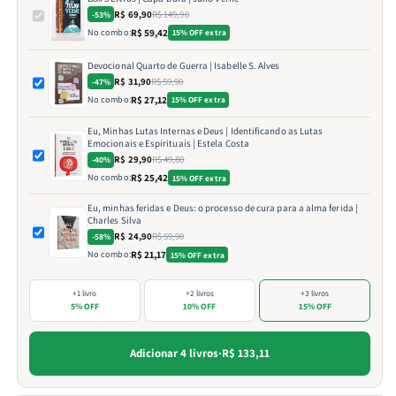
R$ 69,90
R$ 149,90
-53%
No combo:
R$ 59,42
15% OFF extra
Devocional Quarto de Guerra | Isabelle S. Alves
R$ 31,90
R$ 59,90
-47%
No combo:
R$ 27,12
15% OFF extra
Eu, Minhas Lutas Internas e Deus | Identificando as Lutas
Emocionais e Espirituais | Estela Costa
R$ 29,90
R$ 49,80
-40%
No combo:
R$ 25,42
15% OFF extra
Eu, minhas feridas e Deus: o processo de cura para a alma ferida |
Charles Silva
R$ 24,90
R$ 59,90
-58%
No combo:
R$ 21,17
15% OFF extra
+1 livro
+2 livros
+3 livros
5% OFF
10% OFF
15% OFF
Adicionar 4 livros
·
R$ 133,11