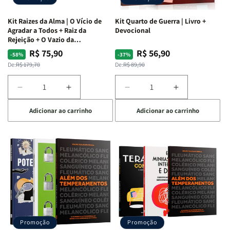
Kit Raizes da Alma | O Vício de
Kit Quarto de Guerra | Livro +
Agradar a Todos + Raiz da
Devocional
Rejeição + O Vazio da
Insatisfação.
R$ 75,90
R$ 56,90
Preço
Preço
Preço
Preço
-58%
-37%
normal
promocional
normal
promocional
De:
R$ 179,70
De:
R$ 89,90
Diminuir
Aumentar
Diminuir
Aumentar
a
a
a
a
Adicionar ao carrinho
Adicionar ao carrinho
quantidade
quantidade
quantidade
quantidade
de
de
de
de
Kit
Kit
Kit
Kit
Raizes
Raizes
Quarto
Quarto
da
da
de
de
Alma
Alma
Guerra
Guerra
|
|
|
|
O
O
Livro
Livro
Vício
Vício
+
+
de
de
Devocional
Devocional
Agradar
Agradar
Promoção
Promoção