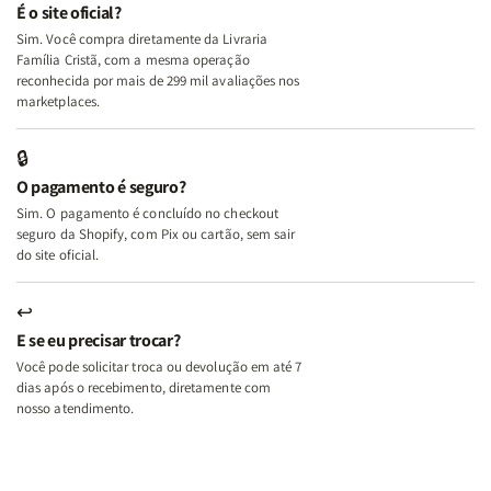
e
e
É o site oficial?
Deus
Deus
Sim. Você compra diretamente da Livraria
+
+
Família Cristã, com a mesma operação
A
A
reconhecida por mais de 299 mil avaliações nos
Mulher
Mulher
marketplaces.
que
que
Edifica
Edifica
🔒
o
o
O pagamento é seguro?
Lar
Lar
Sim. O pagamento é concluído no checkout
seguro da Shopify, com Pix ou cartão, sem sair
do site oficial.
↩
E se eu precisar trocar?
Você pode solicitar troca ou devolução em até 7
dias após o recebimento, diretamente com
nosso atendimento.