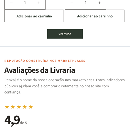
Diminuir
Aumentar
Diminuir
Aumentar
a
a
a
a
Adicionar ao carrinho
Adicionar ao carrinho
quantidade
quantidade
quantidade
quantidade
de
de
de
de
Jogo
Jogo
Jogo
Jogo
VER TUDO
Bíblico
Bíblico
da
da
de
de
memória
memória
Cartas
Cartas
|
|
|
|
Arca
Arca
Famílias
Famílias
de
de
REPUTAÇÃO CONSTRUÍDA NOS MARKETPLACES
da
da
Noé
Noé
Avaliações da Livraria
Bíblia
Bíblia
-
-
Penkal é o nome da nossa operação nos marketplaces. Estes indicadores
Penkal
Penkal
públicos ajudam você a comprar diretamente no nosso site com
confiança.
★★★★★
4,9
de 5