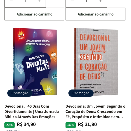
Diminuir
Aumentar
Diminuir
Aumentar
a
a
a
a
Adicionar ao carrinho
Adicionar ao carrinho
quantidade
quantidade
quantidade
quantidade
de
de
de
de
Devocional
Devocional
Devocional
Devocional
Quarto
Quarto
Café
Café
de
de
com
com
Guerra
Guerra
Mulheres
Mulheres
|
|
da
da
Isabelle
Isabelle
Bíblia
Bíblia
S.
S.
|
|
Alves
Alves
Equipe
Equipe
Teológica
Teológica
Penkal
Penkal
Promoção
Promoção
Devocional | 40 Dias Com
Devocional Um Jovem Segundo o
Divertidamente | Uma Jornada
Coração de Deus: Crescendo em
Bíblica Através Das Emoções
Fé, Propósito e Intimidade em
Deus
R$ 34,90
R$ 31,90
Preço
Preço
Preço
Preço
-56%
-47%
De:
R$ 79,90
De:
R$ 59,90