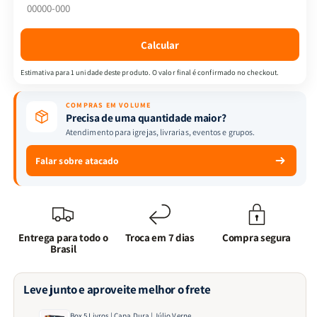
Dura
Dura
|
|
Júlio
Júlio
Calcular
Verne
Verne
Estimativa para 1 unidade deste produto. O valor final é confirmado no checkout.
COMPRAS EM VOLUME
Precisa de uma quantidade maior?
Atendimento para igrejas, livrarias, eventos e grupos.
Falar sobre atacado
Entrega para todo o
Troca em 7 dias
Compra segura
Brasil
Leve junto e aproveite melhor o frete
Box 5 Livros | Capa Dura | Júlio Verne