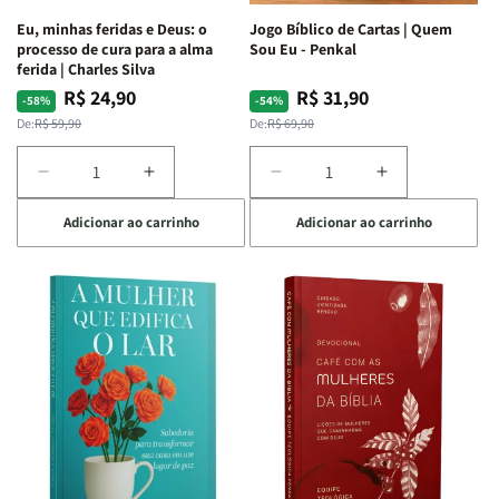
Espirituais
Espirituais
Eu, minhas feridas e Deus: o
Jogo Bíblico de Cartas | Quem
|
|
processo de cura para a alma
Sou Eu - Penkal
Estela
Estela
ferida | Charles Silva
Costa
Costa
R$ 24,90
R$ 31,90
Preço
Preço
Preço
Preço
-58%
-54%
normal
promocional
normal
promocional
De:
R$ 59,90
De:
R$ 69,90
Diminuir
Aumentar
Diminuir
Aumentar
a
a
a
a
Adicionar ao carrinho
Adicionar ao carrinho
quantidade
quantidade
quantidade
quantidade
de
de
de
de
Eu,
Eu,
Jogo
Jogo
minhas
minhas
Bíblico
Bíblico
feridas
feridas
de
de
e
e
Cartas
Cartas
Deus:
Deus:
|
|
o
o
Quem
Quem
processo
processo
Sou
Sou
de
de
Eu
Eu
cura
cura
-
-
para
para
Penkal
Penkal