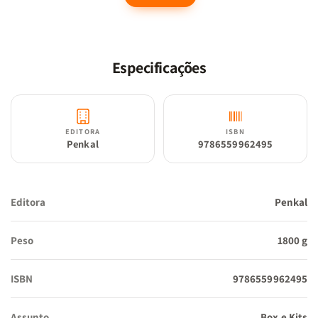
retornar em 21 de dezembro, exatamente às 20h45. De trem,
navio, carruagem, elefante, ele e seu criado, Passepartout,
percorrem a Europa, chegam à África, vão à Índia, à China e ao
Japão, enfrentando muitos perigos, como ao salvar a viúva
Especificações
Aouda, além da perseguição do detetive Fix, da Scotland Yard,
convicto de que Foog é o responsável pelo assalto ao Banco da
Inglaterra.
EDITORA
ISBN
- Da Terra a Lua: Da Terra à Lua é a primeira história da
Penkal
9786559962495
exploração espacial escrita. Foi publicada em 1865 e apresenta,
de maneira surpreendente, conjectura científica precisa. Quando
os membros do Baltimore Gun Club veteranos de guerra
Editora
Penkal
entediados decidem embarcar em um projeto para atirar na lua,
começa a corrida para arrecadar dinheiro, superar desafios de
Peso
1800 g
engenharia e convencer os detratores de que eles não são
lunáticos.
ISBN
9786559962495
- Dois anos de Férias: Verne alia seu grande conhecimento
náutico a um enredo emocionante e cheio de surpresas. Um grupo
Assunto
Box e Kits