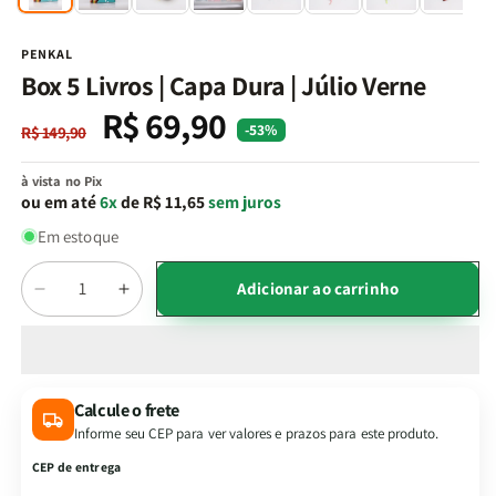
na
n
janela
j
modal
m
PENKAL
Box 5 Livros | Capa Dura | Júlio Verne
R$ 69,90
Preço
Preço
-53%
R$ 149,90
normal
promocional
à vista no Pix
ou em até
6x
de R$ 11,65
sem juros
Em estoque
Quantidade
Adicionar ao carrinho
Diminuir
Aumentar
a
a
quantidade
quantidade
de
de
Box
Box
Calcule o frete
5
5
Informe seu CEP para ver valores e prazos para este produto.
Livros
Livros
|
|
CEP de entrega
Capa
Capa