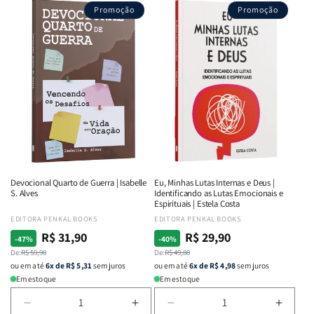
Promoção
Promoção
Devocional Quarto de Guerra | Isabelle
Eu, Minhas Lutas Internas e Deus |
S. Alves
Identificando as Lutas Emocionais e
Espirituais | Estela Costa
Fornecedor:
EDITORA PENKAL BOOKS
Fornecedor:
EDITORA PENKAL BOOKS
R$ 31,90
R$ 29,90
Preço
Preço
Preço
Preço
-47%
-40%
normal
De:
promocional
R$ 59,90
normal
De:
promocional
R$ 49,80
ou em até
6x de R$ 5,31
sem juros
ou em até
6x de R$ 4,98
sem juros
Em estoque
Em estoque
Diminuir
Aumentar
Diminuir
Aumen