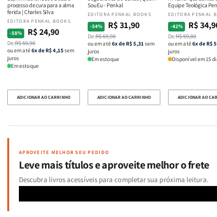
Teológica
Teológica
processo de cura para a alma
Sou Eu - Penkal
Equipe Teológica Pe
Penkal
Penkal
ferida | Charles Silva
Fornecedor:
EDITORA PENKAL BOOKS
Fornecedor:
EDITORA PENKAL 
Fornecedor:
EDITORA PENKAL BOOKS
R$ 31,90
R$ 34,9
Preço
Preço
Preço
Preço
-54%
-42%
R$ 24,90
Preço
Preço
-58%
De:
R$ 69,90
De:
R$ 59,80
normal
promocional
normal
promocional
De:
R$ 59,90
normal
promocional
ou em até
6x de R$ 5,31
sem
ou em até
6x de R$ 5
ou em até
6x de R$ 4,15
sem
juros
juros
juros
Em estoque
Disponível em 15 di
Em estoque
ADICIONAR AO CARRINHO
ADICIONAR AO CARRINHO
ADICIONAR AO CA
APROVEITE MELHOR SEU PEDIDO
Leve mais títulos e aproveite melhor o frete
Descubra livros acessíveis para completar sua próxima leitura.