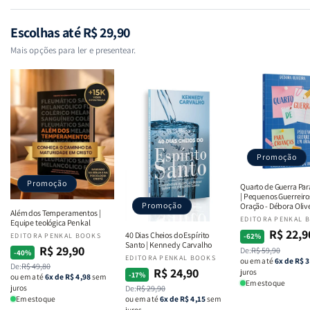
Escolhas até R$ 29,90
Mais opções para ler e presentear.
Promoção
Promoção
Quarto de Guerra Par
| Pequenos Guerreir
Promoção
Oração - Débora Oliv
Além dos Temperamentos |
Fornecedor:
EDITORA PENKAL 
Equipe teológica Penkal
R$ 22,9
Preço
Preço
40 Dias Cheios do Espírito
Fornecedor:
EDITORA PENKAL BOOKS
-62%
Santo | Kennedy Carvalho
R$ 29,90
Preço
Preço
De:
R$ 59,90
normal
promocional
-40%
Fornecedor:
EDITORA PENKAL BOOKS
ou em até
6x de R$ 3
De:
R$ 49,80
normal
promocional
R$ 24,90
juros
Preço
Preço
-17%
ou em até
6x de R$ 4,98
sem
Em estoque
juros
De:
R$ 29,90
normal
promocional
ou em até
6x de R$ 4,15
sem
Em estoque
juros