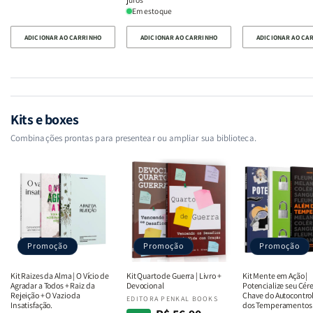
Em estoque
ADICIONAR AO CARRINHO
ADICIONAR AO CARRINHO
ADICIONAR AO CA
Kits e boxes
Combinações prontas para presentear ou ampliar sua biblioteca.
Promoção
Promoção
Promoção
Kit Raizes da Alma | O Vício de
Kit Quarto de Guerra | Livro +
Kit Mente em Ação |
Agradar a Todos + Raiz da
Devocional
Potencialize seu Cére
Rejeição + O Vazio da
Chave do Autocontro
Fornecedor:
EDITORA PENKAL BOOKS
Insatisfação.
dos Temperamentos