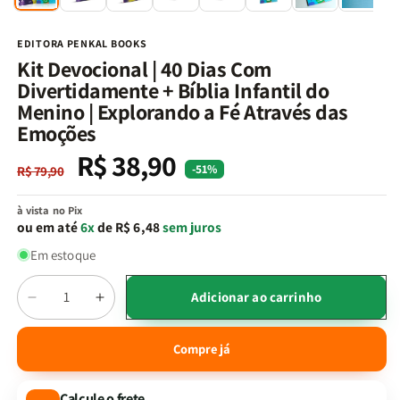
na
n
janela
j
modal
m
EDITORA PENKAL BOOKS
Kit Devocional | 40 Dias Com
Divertidamente + Bíblia Infantil do
Menino | Explorando a Fé Através das
Emoções
R$ 38,90
Preço
Preço
-51%
R$ 79,90
normal
promocional
à vista no Pix
ou em até
6x
de R$ 6,48
sem juros
Em estoque
Quantidade
Adicionar ao carrinho
Diminuir
Aumentar
a
a
quantidade
quantidade
Compre já
de
de
Kit
Kit
Calcule o frete
Devocional
Devocional