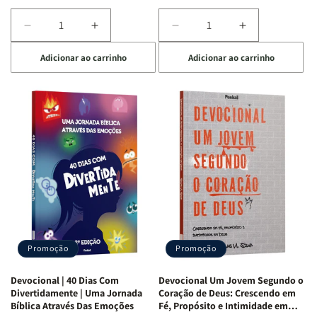
Diminuir
Aumentar
Diminuir
Aumentar
a
a
a
a
Adicionar ao carrinho
Adicionar ao carrinho
quantidade
quantidade
quantidade
quantidade
de
de
de
de
Devocional
Devocional
Devocional
Devocional
Quarto
Quarto
Café
Café
de
de
com
com
Guerra
Guerra
Mulheres
Mulheres
|
|
da
da
Isabelle
Isabelle
Bíblia
Bíblia
S.
S.
|
|
Alves
Alves
Equipe
Equipe
Teológica
Teológica
Penkal
Penkal
Promoção
Promoção
Devocional | 40 Dias Com
Devocional Um Jovem Segundo o
Divertidamente | Uma Jornada
Coração de Deus: Crescendo em
Bíblica Através Das Emoções
Fé, Propósito e Intimidade em