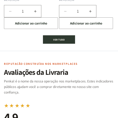
normal
promocional
normal
promocional
Diminuir
Aumentar
Diminuir
Aumentar
a
a
a
a
Adicionar ao carrinho
Adicionar ao carrinho
quantidade
quantidade
quantidade
quantidade
de
de
de
de
Jogo
Jogo
Jogo
Jogo
VER TUDO
Bíblico
Bíblico
da
da
de
de
memória
memória
Cartas
Cartas
|
|
|
|
Arca
Arca
Famílias
Famílias
de
de
REPUTAÇÃO CONSTRUÍDA NOS MARKETPLACES
da
da
Noé
Noé
Avaliações da Livraria
Bíblia
Bíblia
-
-
Penkal é o nome da nossa operação nos marketplaces. Estes indicadores
Penkal
Penkal
públicos ajudam você a comprar diretamente no nosso site com
confiança.
★★★★★
4,9