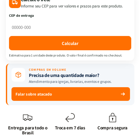
|
|
Informe seu CEP para ver valores e prazos para este produto.
40
40
CEP de entrega
Dias
Dias
Com
Com
Divertidamente
Divertidamente
+
+
Calcular
Bíblia
Bíblia
Infantil
Infantil
Estimativa para 1 unidade deste produto. O valor final é confirmado no checkout.
do
do
Menino
Menino
COMPRAS EM VOLUME
|
|
Precisa de uma quantidade maior?
Explorando
Explorando
Atendimento para igrejas, livrarias, eventos e grupos.
a
a
Fé
Fé
Falar sobre atacado
Através
Através
das
das
Emoções
Emoções
Entrega para todo o
Troca em 7 dias
Compra segura
Brasil