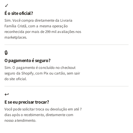
Internas
Internas
Deus
Deus
✓
e
e
É o site oficial?
Deus
Deus
Sim. Você compra diretamente da Livraria
+
+
Família Cristã, com a mesma operação
A
A
reconhecida por mais de 299 mil avaliações nos
Mulher
Mulher
marketplaces.
que
que
Edifica
Edifica
🔒
o
o
O pagamento é seguro?
Lar
Lar
Sim. O pagamento é concluído no checkout
seguro da Shopify, com Pix ou cartão, sem sair
do site oficial.
↩
E se eu precisar trocar?
Você pode solicitar troca ou devolução em até 7
dias após o recebimento, diretamente com
nosso atendimento.