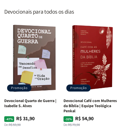
Devocionais para todos os dias
Promoção
Promoção
Devocional Quarto de Guerra |
Devocional Café com Mulheres
Isabelle S. Alves
da Bíblia | Equipe Teológica
Penkal
R$ 31,90
R$ 54,90
Preço
Preço
Preço
Preço
-47%
-31%
normal
promocional
normal
promocional
De:
R$ 59,90
De:
R$ 79,90