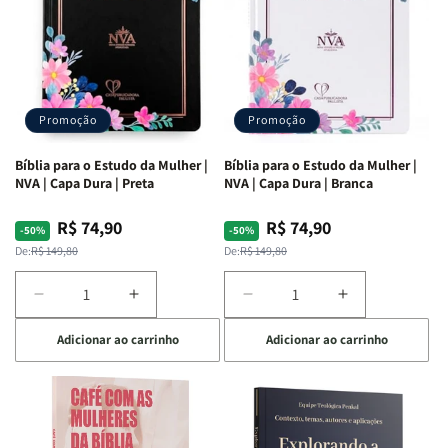
Promoção
Promoção
Bíblia para o Estudo da Mulher |
Bíblia para o Estudo da Mulher |
NVA | Capa Dura | Preta
NVA | Capa Dura | Branca
R$ 74,90
R$ 74,90
Preço
Preço
Preço
Preço
-50%
-50%
normal
promocional
normal
promocional
De:
R$ 149,80
De:
R$ 149,80
Diminuir
Aumentar
Diminuir
Aumentar
a
a
a
a
Adicionar ao carrinho
Adicionar ao carrinho
quantidade
quantidade
quantidade
quantidade
de
de
de
de
Bíblia
Bíblia
Bíblia
Bíblia
para
para
para
para
o
o
o
o