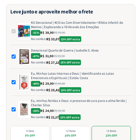
Leve junto e aproveite melhor o frete
Kit Devocional | 40 Dias Com Divertidamente + Bíblia Infantil do
Menino | Explorando a Fé Através das Emoções
R$ 38,90
R$ 79,90
-51%
No combo:
R$ 33,07
15% OFF extra
Devocional Quarto de Guerra | Isabelle S. Alves
R$ 31,90
R$ 59,90
-47%
No combo:
R$ 27,12
15% OFF extra
Eu, Minhas Lutas Internas e Deus | Identificando as Lutas
Emocionais e Espirituais | Estela Costa
R$ 29,90
R$ 49,80
-40%
No combo:
R$ 25,42
15% OFF extra
Eu, minhas feridas e Deus: o processo de cura para a alma ferida |
Charles Silva
R$ 24,90
R$ 59,90
-58%
No combo:
R$ 21,17
15% OFF extra
+1 livro
+2 livros
+3 livros
5% OFF
10% OFF
15% OFF