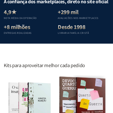
A confiança dos marketplaces, direto no site oficial
Equipe
Equipe
Equipe
Equipe
Teológica
Teológica
Teológica
Teológica
4,9★
+299 mil
Penkal
Penkal
Penkal
Penkal
NOTA MÉDIA DA OPERAÇÃO
AVALIAÇÕES NOS MARKETPLACES
+8 milhões
Desde 1998
ENTREGAS REALIZADAS
LIVRARIA FAMÍLIA CRISTÃ
Kits para aproveitar melhor cada pedido