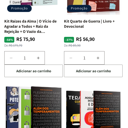
Promoção
Promoção
Kit Raizes da Alma | O Vício de
Kit Quarto de Guerra | Livro +
Agradar a Todos + Raiz da
Devocional
Rejeição + O Vazio da
Insatisfação.
R$ 75,90
R$ 56,90
Preço
Preço
Preço
Preço
-58%
-37%
normal
promocional
normal
promocional
De:
R$ 179,70
De:
R$ 89,90
Diminuir
Aumentar
Diminuir
Aumentar
a
a
a
a
Adicionar ao carrinho
Adicionar ao carrinho
quantidade
quantidade
quantidade
quantidade
de
de
de
de
Kit
Kit
Kit
Kit
Raizes
Raizes
Quarto
Quarto
da
da
de
de
Alma
Alma
Guerra
Guerra
|
|
|
|
O
O
Livro
Livro
Vício
Vício
+
+
de
de
Devocional
Devocional