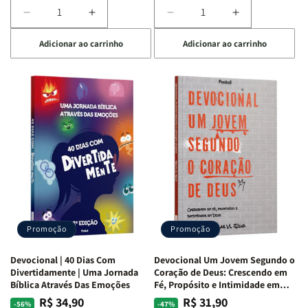
Diminuir
Aumentar
Diminuir
Aumentar
a
a
a
a
Adicionar ao carrinho
Adicionar ao carrinho
quantidade
quantidade
quantidade
quantidade
de
de
de
de
Devocional
Devocional
Devocional
Devocional
Quarto
Quarto
Café
Café
de
de
com
com
Guerra
Guerra
Mulheres
Mulheres
|
|
da
da
Isabelle
Isabelle
Bíblia
Bíblia
S.
S.
|
|
Alves
Alves
Equipe
Equipe
Teológica
Teológica
Penkal
Penkal
Promoção
Promoção
Devocional | 40 Dias Com
Devocional Um Jovem Segundo o
Divertidamente | Uma Jornada
Coração de Deus: Crescendo em
Bíblica Através Das Emoções
Fé, Propósito e Intimidade em
Deus
R$ 34,90
R$ 31,90
Preço
Preço
Preço
Preço
-56%
-47%