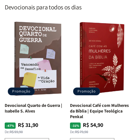
Devocionais para todos os dias
Promoção
Promoção
Devocional Quarto de Guerra |
Devocional Café com Mulheres
Isabelle S. Alves
da Bíblia | Equipe Teológica
Penkal
R$ 31,90
R$ 54,90
Preço
Preço
Preço
Preço
-47%
-31%
normal
promocional
normal
promocional
De:
R$ 59,90
De:
R$ 79,90