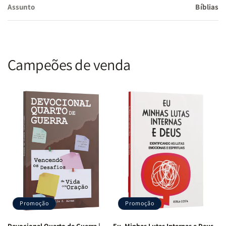
Assunto
Bíblias
Linguagem:
Almeida Revista e Corrigida (ARC)
Editora:
CPP (Casa Publicadora Paulista)
Campeões de venda
ISBN:
7908084626389
Acabamento:
Capa Dura (PU Soft Touch)
Cor da Capa:
Lilás com detalhes temáticos
Promoção
Promoção
Borda:
Bicolor