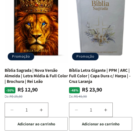
as
as
Bíblia
Bíblia
Mulheres
Mulheres
Livro
Livro
da
da
por
por
Bíblia
Bíblia
Livro
Livro
|
|
-
-
Isabelle
Isabelle
um
um
S.
S.
panorama
panorama
Alves
Alves
completo
completo
dos
dos
Promoção
Promoção
66
66
livros
livros
Bíblia Sagrada | Nova Versão
Bíblia Letra Gigante | PPM | ARC |
da
da
Almeida | Letra Média & Full Color
Full Color | Capa Dura c/ Harpa | -
Bíblia
Bíblia
| Brochura | Rei Leão
Cruz Laranja
|
|
R$ 12,90
R$ 23,90
Preço
Preço
Preço
Preço
-50%
-48%
Equipe
Equipe
normal
promocional
normal
promocional
De:
R$ 25,80
De:
R$ 45,90
teológica
teológica
Penkal
Penkal
Diminuir
Aumentar
Diminuir
Aumentar
a
a
a
a
Adicionar ao carrinho
Adicionar ao carrinho
quantidade
quantidade
quantidade
quantidade
de
de
de
de