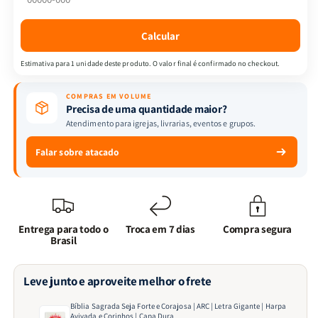
|
|
ARC
ARC
Calcular
|
|
Letra
Letra
Estimativa para 1 unidade deste produto. O valor final é confirmado no checkout.
Gigante
Gigante
|
|
COMPRAS EM VOLUME
Harpa
Harpa
Precisa de uma quantidade maior?
Avivada
Avivada
Atendimento para igrejas, livrarias, eventos e grupos.
e
e
Corinhos
Corinhos
Falar sobre atacado
|
|
Capa
Capa
Dura
Dura
Entrega para todo o
Troca em 7 dias
Compra segura
Brasil
Leve junto e aproveite melhor o frete
Bíblia Sagrada Seja Forte e Corajosa | ARC | Letra Gigante | Harpa
Avivada e Corinhos | Capa Dura