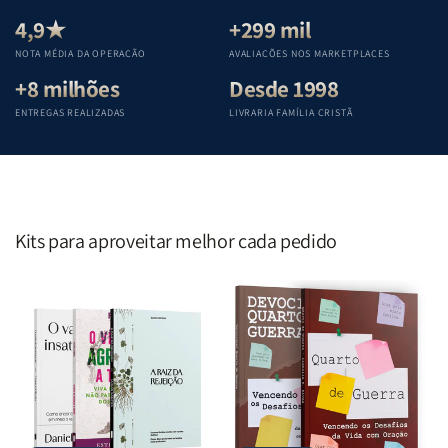
Equipe
Equipe
Equipe
Equipe
Teológica
Teológica
Teológica
Teológica
4,9★
+299 mil
Penkal
Penkal
Penkal
Penkal
NOTA MÉDIA DA OPERAÇÃO
AVALIAÇÕES NOS MARKETPLACES
+8 milhões
Desde 1998
ENTREGAS REALIZADAS
LIVRARIA FAMÍLIA CRISTÃ
Kits para aproveitar melhor cada pedido