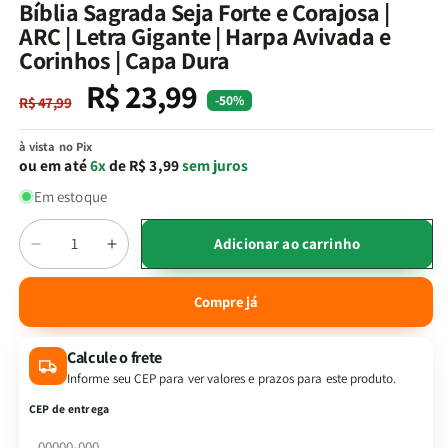
na
Bíblia Sagrada Seja Forte e Corajosa |
janela
ARC | Letra Gigante | Harpa Avivada e
modal
Corinhos | Capa Dura
R$ 23,99
Preço
Preço
-50%
R$ 47,99
normal
promocional
à vista no Pix
ou em até
6x
de R$ 3,99
sem juros
Em estoque
Quantidade
Adicionar ao carrinho
Diminuir
Aumentar
a
a
quantidade
quantidade
Compre já
de
de
Bíblia
Bíblia
Calcule o frete
Sagrada
Sagrada
Seja
Seja
Informe seu CEP para ver valores e prazos para este produto.
Forte
Forte
CEP de entrega
e
e
Corajosa
Corajosa