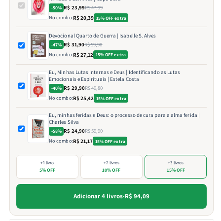
R$ 23,99
R$ 47,99
-50%
No combo:
R$ 20,39
15% OFF extra
Devocional Quarto de Guerra | Isabelle S. Alves
R$ 31,90
R$ 59,90
-47%
No combo:
R$ 27,12
15% OFF extra
Eu, Minhas Lutas Internas e Deus | Identificando as Lutas
Emocionais e Espirituais | Estela Costa
R$ 29,90
R$ 49,80
-40%
No combo:
R$ 25,42
15% OFF extra
Eu, minhas feridas e Deus: o processo de cura para a alma ferida |
Charles Silva
R$ 24,90
R$ 59,90
-58%
No combo:
R$ 21,17
15% OFF extra
+1 livro
+2 livros
+3 livros
5% OFF
10% OFF
15% OFF
Adicionar 4 livros
·
R$ 94,09