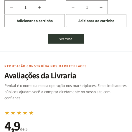
Diminuir
Aumentar
Diminuir
Aumentar
a
a
a
a
Adicionar ao carrinho
Adicionar ao carrinho
quantidade
quantidade
quantidade
quantidade
de
de
de
de
Jogo
Jogo
Jogo
Jogo
VER TUDO
Bíblico
Bíblico
da
da
de
de
memória
memória
Cartas
Cartas
|
|
|
|
Arca
Arca
Famílias
Famílias
de
de
REPUTAÇÃO CONSTRUÍDA NOS MARKETPLACES
da
da
Noé
Noé
Avaliações da Livraria
Bíblia
Bíblia
-
-
Penkal é o nome da nossa operação nos marketplaces. Estes indicadores
Penkal
Penkal
públicos ajudam você a comprar diretamente no nosso site com
confiança.
★★★★★
4,9
de 5