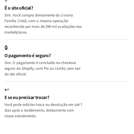
✓
e
e
É o site oficial?
Deus
Deus
Sim. Você compra diretamente da Livraria
+
+
Família Cristã, com a mesma operação
A
A
reconhecida por mais de 299 mil avaliações nos
Mulher
Mulher
marketplaces.
que
que
Edifica
Edifica
🔒
o
o
O pagamento é seguro?
Lar
Lar
Sim. O pagamento é concluído no checkout
seguro da Shopify, com Pix ou cartão, sem sair
do site oficial.
↩
E se eu precisar trocar?
Você pode solicitar troca ou devolução em até 7
dias após o recebimento, diretamente com
nosso atendimento.