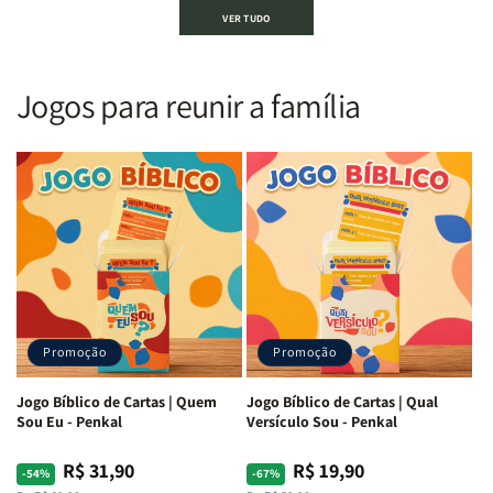
Bíblia
Bíblia
Bíblia
Bíblia
VER TUDO
Sagrada
Sagrada
Letra
Letra
|
|
Gigante
Gigante
Nova
Nova
|
|
Versão
Versão
PPM
PPM
Jogos para reunir a família
Almeida
Almeida
|
|
|
|
ARC
ARC
Letra
Letra
|
|
Média
Média
Full
Full
&amp;
&amp;
Color
Color
Full
Full
|
|
Color
Color
Capa
Capa
|
|
Dura
Dura
Brochura
Brochura
c/
c/
|
|
Harpa
Harpa
Rei
Rei
|
|
Promoção
Promoção
Leão
Leão
-
-
Cruz
Cruz
Jogo Bíblico de Cartas | Quem
Jogo Bíblico de Cartas | Qual
Laranja
Laranja
Sou Eu - Penkal
Versículo Sou - Penkal
R$ 31,90
R$ 19,90
Preço
Preço
Preço
Preço
-54%
-67%