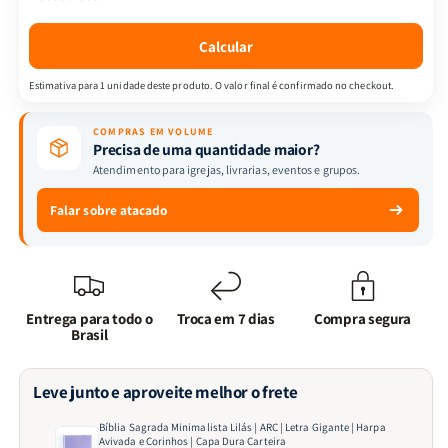
|
|
Letra
Letra
Calcular
Gigante
Gigante
|
|
Estimativa para 1 unidade deste produto. O valor final é confirmado no checkout.
Harpa
Harpa
Avivada
Avivada
COMPRAS EM VOLUME
e
e
Precisa de uma quantidade maior?
Corinhos
Corinhos
Atendimento para igrejas, livrarias, eventos e grupos.
|
|
Capa
Capa
Falar sobre atacado
Dura
Dura
Carteira
Carteira
Entrega para todo o
Troca em 7 dias
Compra segura
Brasil
Leve junto e aproveite melhor o frete
Bíblia Sagrada Minimalista Lilás | ARC | Letra Gigante | Harpa
Avivada e Corinhos | Capa Dura Carteira