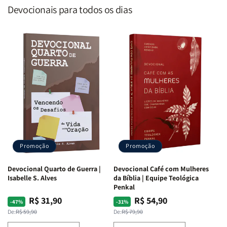
Devocionais para todos os dias
Promoção
Promoção
Devocional Quarto de Guerra |
Devocional Café com Mulheres
Isabelle S. Alves
da Bíblia | Equipe Teológica
Penkal
R$ 31,90
R$ 54,90
Preço
Preço
Preço
Preço
-47%
-31%
normal
promocional
normal
promocional
De:
R$ 59,90
De:
R$ 79,90