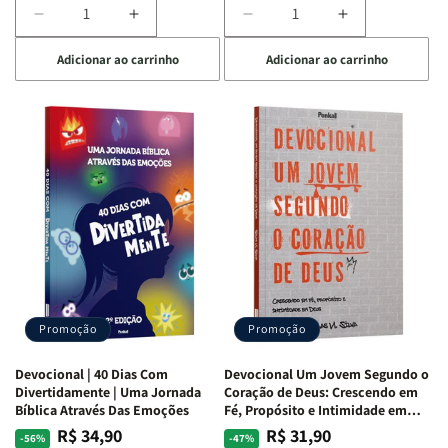
Diminuir
Aumentar
Diminuir
Aumentar
a
a
a
a
Adicionar ao carrinho
Adicionar ao carrinho
quantidade
quantidade
quantidade
quantidade
de
de
de
de
Devocional
Devocional
Devocional
Devocional
Quarto
Quarto
Café
Café
de
de
com
com
Guerra
Guerra
Mulheres
Mulheres
|
|
da
da
Isabelle
Isabelle
Bíblia
Bíblia
S.
S.
|
|
Alves
Alves
Equipe
Equipe
Teológica
Teológica
Penkal
Penkal
Promoção
Promoção
Devocional | 40 Dias Com
Devocional Um Jovem Segundo o
Divertidamente | Uma Jornada
Coração de Deus: Crescendo em
Bíblica Através Das Emoções
Fé, Propósito e Intimidade em
Deus
R$ 34,90
R$ 31,90
Preço
Preço
Preço
Preço
-56%
-47%