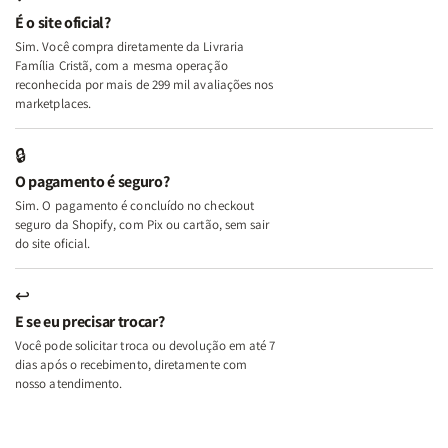
e
e
É o site oficial?
Deus
Deus
Sim. Você compra diretamente da Livraria
+
+
Família Cristã, com a mesma operação
A
A
reconhecida por mais de 299 mil avaliações nos
Mulher
Mulher
marketplaces.
que
que
Edifica
Edifica
🔒
o
o
O pagamento é seguro?
Lar
Lar
Sim. O pagamento é concluído no checkout
seguro da Shopify, com Pix ou cartão, sem sair
do site oficial.
↩
E se eu precisar trocar?
Você pode solicitar troca ou devolução em até 7
dias após o recebimento, diretamente com
nosso atendimento.