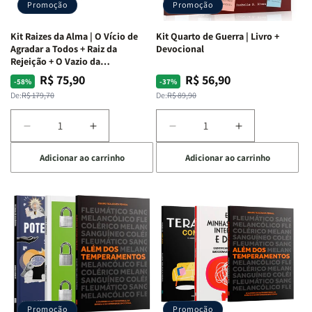
Promoção
Promoção
Kit Raizes da Alma | O Vício de
Kit Quarto de Guerra | Livro +
Agradar a Todos + Raiz da
Devocional
Rejeição + O Vazio da
Insatisfação.
R$ 75,90
R$ 56,90
Preço
Preço
Preço
Preço
-58%
-37%
normal
promocional
normal
promocional
De:
R$ 179,70
De:
R$ 89,90
Diminuir
Aumentar
Diminuir
Aumentar
a
a
a
a
Adicionar ao carrinho
Adicionar ao carrinho
quantidade
quantidade
quantidade
quantidade
de
de
de
de
Kit
Kit
Kit
Kit
Raizes
Raizes
Quarto
Quarto
da
da
de
de
Alma
Alma
Guerra
Guerra
|
|
|
|
O
O
Livro
Livro
Vício
Vício
+
+
de
de
Devocional
Devocional
Agradar
Agradar
Promoção
Promoção