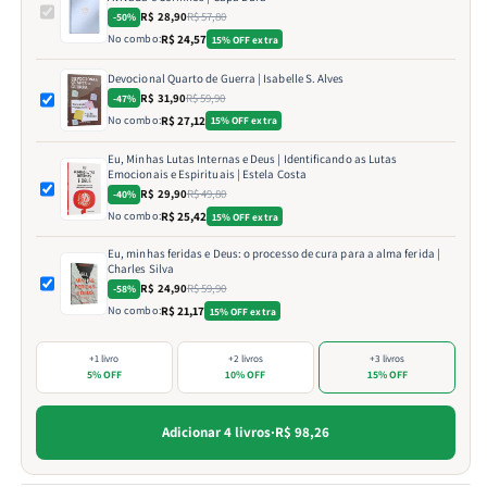
R$ 28,90
R$ 57,80
-50%
No combo:
R$ 24,57
15% OFF extra
Devocional Quarto de Guerra | Isabelle S. Alves
R$ 31,90
R$ 59,90
-47%
No combo:
R$ 27,12
15% OFF extra
Eu, Minhas Lutas Internas e Deus | Identificando as Lutas
Emocionais e Espirituais | Estela Costa
R$ 29,90
R$ 49,80
-40%
No combo:
R$ 25,42
15% OFF extra
Eu, minhas feridas e Deus: o processo de cura para a alma ferida |
Charles Silva
R$ 24,90
R$ 59,90
-58%
No combo:
R$ 21,17
15% OFF extra
+1 livro
+2 livros
+3 livros
5% OFF
10% OFF
15% OFF
Adicionar 4 livros
·
R$ 98,26