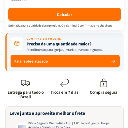
|
|
Letra
Letra
Calcular
Gigante
Gigante
|
|
Estimativa para 1 unidade deste produto. O valor final é confirmado no checkout.
Harpa
Harpa
Avivada
Avivada
COMPRAS EM VOLUME
e
e
Precisa de uma quantidade maior?
Corinhos
Corinhos
Atendimento para igrejas, livrarias, eventos e grupos.
|
|
Capa
Capa
Falar sobre atacado
Dura
Dura
Entrega para todo o
Troca em 7 dias
Compra segura
Brasil
Leve junto e aproveite melhor o frete
Bíblia Sagrada Minimalista Azul | ARC | Letra Gigante | Harpa
Avivada e Corinhos | Capa Dura