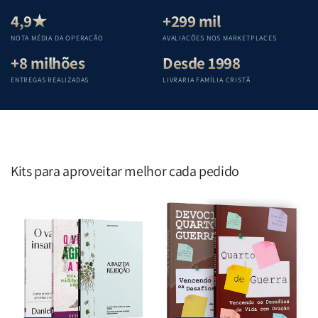
Equipe
Equipe
Equipe
Equipe
Teológica
Teológica
Teológica
Teológica
4,9★
+299 mil
Penkal
Penkal
Penkal
Penkal
NOTA MÉDIA DA OPERAÇÃO
AVALIAÇÕES NOS MARKETPLACES
+8 milhões
Desde 1998
ENTREGAS REALIZADAS
LIVRARIA FAMÍLIA CRISTÃ
Kits para aproveitar melhor cada pedido