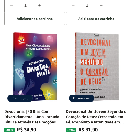
Diminuir
Aumentar
Diminuir
Aumentar
a
a
a
a
Adicionar ao carrinho
Adicionar ao carrinho
quantidade
quantidade
quantidade
quantidade
de
de
de
de
Devocional
Devocional
Devocional
Devocional
Quarto
Quarto
Café
Café
de
de
com
com
Guerra
Guerra
Mulheres
Mulheres
|
|
da
da
Isabelle
Isabelle
Bíblia
Bíblia
S.
S.
|
|
Alves
Alves
Equipe
Equipe
Teológica
Teológica
Penkal
Penkal
Promoção
Promoção
Devocional | 40 Dias Com
Devocional Um Jovem Segundo o
Divertidamente | Uma Jornada
Coração de Deus: Crescendo em
Bíblica Através Das Emoções
Fé, Propósito e Intimidade em
Deus
R$ 34,90
R$ 31,90
Preço
Preço
Preço
Preço
-56%
-47%