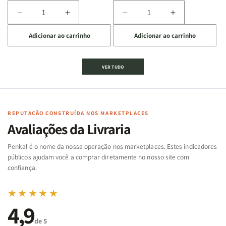
Diminuir
Aumentar
Diminuir
Aumentar
a
a
a
a
Adicionar ao carrinho
Adicionar ao carrinho
quantidade
quantidade
quantidade
quantidade
de
de
de
de
Jogo
Jogo
Jogo
Jogo
VER TUDO
Bíblico
Bíblico
da
da
de
de
memória
memória
Cartas
Cartas
|
|
|
|
Arca
Arca
Famílias
Famílias
de
de
REPUTAÇÃO CONSTRUÍDA NOS MARKETPLACES
da
da
Noé
Noé
Avaliações da Livraria
Bíblia
Bíblia
-
-
Penkal é o nome da nossa operação nos marketplaces. Estes indicadores
Penkal
Penkal
públicos ajudam você a comprar diretamente no nosso site com
confiança.
★★★★★
4,9
de 5