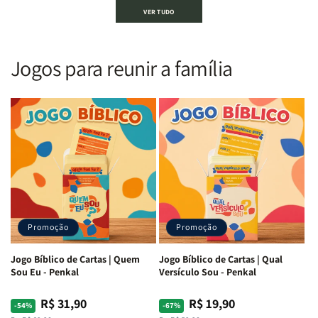
Bíblia
Bíblia
Bíblia
Bíblia
VER TUDO
Sagrada
Sagrada
Letra
Letra
|
|
Gigante
Gigante
Nova
Nova
|
|
Versão
Versão
PPM
PPM
Jogos para reunir a família
Almeida
Almeida
|
|
|
|
ARC
ARC
Letra
Letra
|
|
Média
Média
Full
Full
&amp;
&amp;
Color
Color
Full
Full
|
|
Color
Color
Capa
Capa
|
|
Dura
Dura
Brochura
Brochura
c/
c/
|
|
Harpa
Harpa
Rei
Rei
|
|
Promoção
Promoção
Leão
Leão
-
-
Cruz
Cruz
Jogo Bíblico de Cartas | Quem
Jogo Bíblico de Cartas | Qual
Laranja
Laranja
Sou Eu - Penkal
Versículo Sou - Penkal
R$ 31,90
R$ 19,90
Preço
Preço
Preço
Preço
-54%
-67%