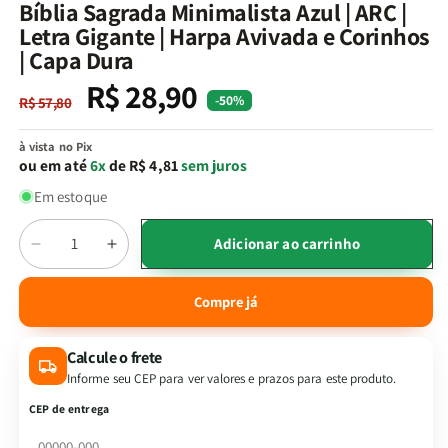
na
Bíblia Sagrada Minimalista Azul | ARC |
janela
Letra Gigante | Harpa Avivada e Corinhos
modal
| Capa Dura
R$ 28,90
Preço
Preço
-50%
R$ 57,80
normal
promocional
à vista no Pix
ou em até
6x
de R$ 4,81
sem juros
Em estoque
Quantidade
Adicionar ao carrinho
Diminuir
Aumentar
a
a
quantidade
quantidade
Compre já
de
de
Bíblia
Bíblia
Calcule o frete
Sagrada
Sagrada
Minimalista
Minimalista
Informe seu CEP para ver valores e prazos para este produto.
Azul
Azul
CEP de entrega
|
|
ARC
ARC