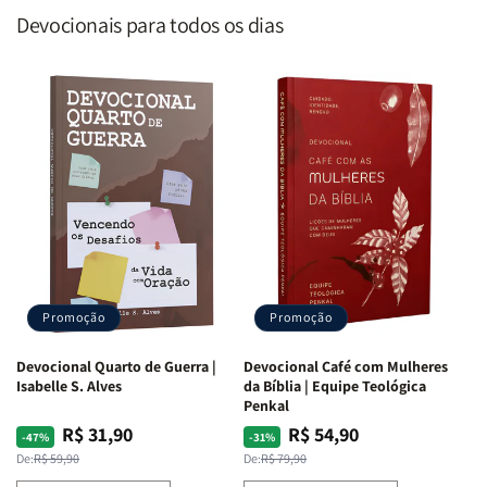
Devocionais para todos os dias
Promoção
Promoção
Devocional Quarto de Guerra |
Devocional Café com Mulheres
Isabelle S. Alves
da Bíblia | Equipe Teológica
Penkal
R$ 31,90
R$ 54,90
Preço
Preço
Preço
Preço
-47%
-31%
normal
promocional
normal
promocional
De:
R$ 59,90
De:
R$ 79,90