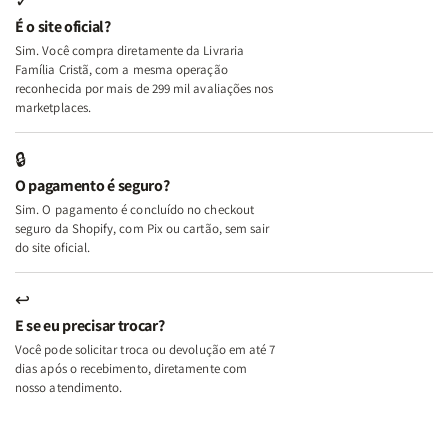
✓
e
e
É o site oficial?
Deus
Deus
Sim. Você compra diretamente da Livraria
+
+
Família Cristã, com a mesma operação
A
A
reconhecida por mais de 299 mil avaliações nos
Mulher
Mulher
marketplaces.
que
que
Edifica
Edifica
🔒
o
o
O pagamento é seguro?
Lar
Lar
Sim. O pagamento é concluído no checkout
seguro da Shopify, com Pix ou cartão, sem sair
do site oficial.
↩
E se eu precisar trocar?
Você pode solicitar troca ou devolução em até 7
dias após o recebimento, diretamente com
nosso atendimento.