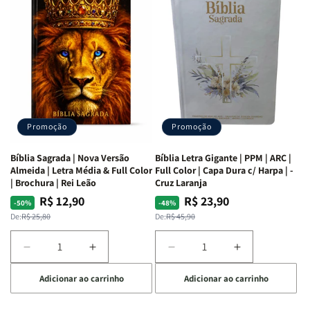
as
as
Bíblia
Bíblia
Mulheres
Mulheres
Livro
Livro
da
da
por
por
Bíblia
Bíblia
Livro
Livro
|
|
-
-
Isabelle
Isabelle
um
um
S.
S.
panorama
panorama
Alves
Alves
completo
completo
dos
dos
Promoção
Promoção
66
66
livros
livros
Bíblia Sagrada | Nova Versão
Bíblia Letra Gigante | PPM | ARC |
da
da
Almeida | Letra Média & Full Color
Full Color | Capa Dura c/ Harpa | -
Bíblia
Bíblia
| Brochura | Rei Leão
Cruz Laranja
|
|
R$ 12,90
R$ 23,90
Preço
Preço
Preço
Preço
-50%
-48%
Equipe
Equipe
normal
promocional
normal
promocional
De:
R$ 25,80
De:
R$ 45,90
teológica
teológica
Penkal
Penkal
Diminuir
Aumentar
Diminuir
Aumentar
a
a
a
a
Adicionar ao carrinho
Adicionar ao carrinho
quantidade
quantidade
quantidade
quantidade
de
de
de
de