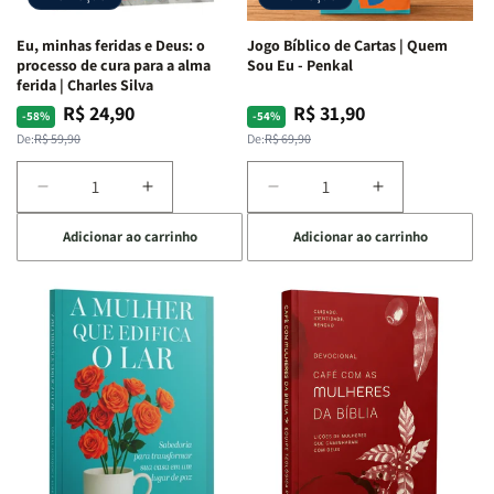
e
e
Espirituais
Espirituais
Eu, minhas feridas e Deus: o
Jogo Bíblico de Cartas | Quem
|
|
processo de cura para a alma
Sou Eu - Penkal
Estela
Estela
ferida | Charles Silva
Costa
Costa
R$ 24,90
R$ 31,90
Preço
Preço
Preço
Preço
-58%
-54%
normal
promocional
normal
promocional
De:
R$ 59,90
De:
R$ 69,90
Diminuir
Aumentar
Diminuir
Aumentar
a
a
a
a
Adicionar ao carrinho
Adicionar ao carrinho
quantidade
quantidade
quantidade
quantidade
de
de
de
de
Eu,
Eu,
Jogo
Jogo
minhas
minhas
Bíblico
Bíblico
feridas
feridas
de
de
e
e
Cartas
Cartas
Deus:
Deus:
|
|
o
o
Quem
Quem
processo
processo
Sou
Sou
de
de
Eu
Eu
cura
cura
-
-