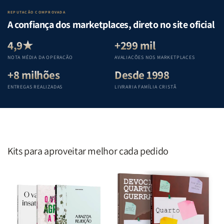
Lar
Lar
Bíblia
Bíblia
REPUTAÇÃO COMPROVADA
|
|
|
|
A confiança dos marketplaces, direto no site oficial
Equipe
Equipe
Equipe
Equipe
Teológica
Teológica
Teológica
Teológica
4,9★
+299 mil
Penkal
Penkal
Penkal
Penkal
NOTA MÉDIA DA OPERAÇÃO
AVALIAÇÕES NOS MARKETPLACES
+8 milhões
Desde 1998
ENTREGAS REALIZADAS
LIVRARIA FAMÍLIA CRISTÃ
Kits para aproveitar melhor cada pedido