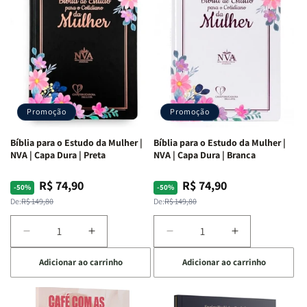
Ribeiro
Ribeiro
Promoção
Promoção
Bíblia para o Estudo da Mulher |
Bíblia para o Estudo da Mulher |
NVA | Capa Dura | Preta
NVA | Capa Dura | Branca
R$ 74,90
R$ 74,90
Preço
Preço
Preço
Preço
-50%
-50%
normal
promocional
normal
promocional
De:
R$ 149,80
De:
R$ 149,80
Diminuir
Aumentar
Diminuir
Aumentar
a
a
a
a
Adicionar ao carrinho
Adicionar ao carrinho
quantidade
quantidade
quantidade
quantidade
de
de
de
de
Bíblia
Bíblia
Bíblia
Bíblia