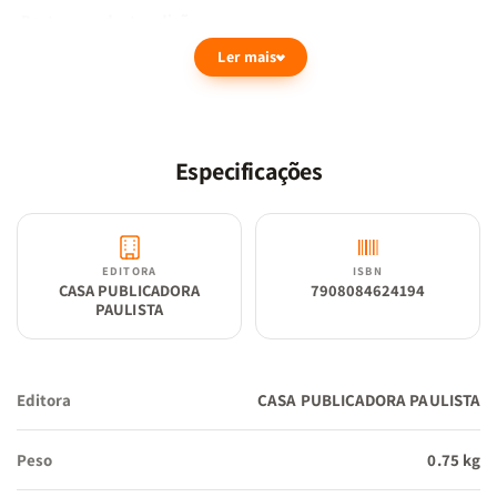
Destaques desta edição:
Ler mais
Fonte Hipergigante:
A maior legibilidade disponível para o
formato 15x22.
Especificações
Sistema Full Color:
Palavras de Deus em Azul, de Jesus em
Vermelho e Promessas em destaque.
EDITORA
ISBN
CASA PUBLICADORA
7908084624194
PAULISTA
Acessórios:
Harpa Avivada, Corinhos, Fitilho e Mapas.
Editora
CASA PUBLICADORA PAULISTA
Estética:
Capa dura em PU Luxo com design em relevo
Peso
0.75 kg
Arabesco.