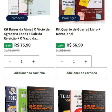
Promoção
Promoção
Kit Raizes da Alma | O Vício de
Kit Quarto de Guerra | Livro +
Agradar a Todos + Raiz da
Devocional
Rejeição + O Vazio da
Insatisfação.
R$ 75,90
R$ 56,90
Preço
Preço
Preço
Preço
-58%
-37%
normal
promocional
normal
promocional
De:
R$ 179,70
De:
R$ 89,90
Diminuir
Aumentar
Diminuir
Aumentar
a
a
a
a
Adicionar ao carrinho
Adicionar ao carrinho
quantidade
quantidade
quantidade
quantidade
de
de
de
de
Kit
Kit
Kit
Kit
Raizes
Raizes
Quarto
Quarto
da
da
de
de
Alma
Alma
Guerra
Guerra
|
|
|
|
O
O
Livro
Livro