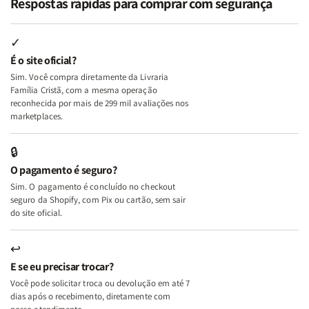
Respostas rápidas para comprar com segurança
Minhas
Minhas
Mulher
Mulher
Lutas
Lutas
Segundo
Segundo
Internas
Internas
Deus
Deus
✓
e
e
É o site oficial?
Deus
Deus
Sim. Você compra diretamente da Livraria
+
+
Família Cristã, com a mesma operação
A
A
reconhecida por mais de 299 mil avaliações nos
Mulher
Mulher
marketplaces.
que
que
Edifica
Edifica
🔒
o
o
O pagamento é seguro?
Lar
Lar
Sim. O pagamento é concluído no checkout
seguro da Shopify, com Pix ou cartão, sem sair
do site oficial.
↩
E se eu precisar trocar?
Você pode solicitar troca ou devolução em até 7
dias após o recebimento, diretamente com