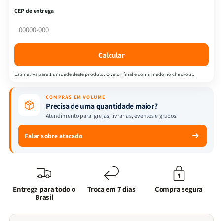
Letra
Letra
CEP de entrega
Hipergigante
Hipergigante
|
|
ARC
ARC
|
|
Calcular
Harpa
Harpa
Avivada
Avivada
Estimativa para 1 unidade deste produto. O valor final é confirmado no checkout.
e
e
Corinhos
Corinhos
COMPRAS EM VOLUME
|
|
Precisa de uma quantidade maior?
Capa
Capa
Atendimento para igrejas, livrarias, eventos e grupos.
PU
PU
Luxo
Luxo
Falar sobre atacado
|
|
Cruz
Cruz
Azul
Azul
Entrega para todo o
Troca em 7 dias
Compra segura
Brasil