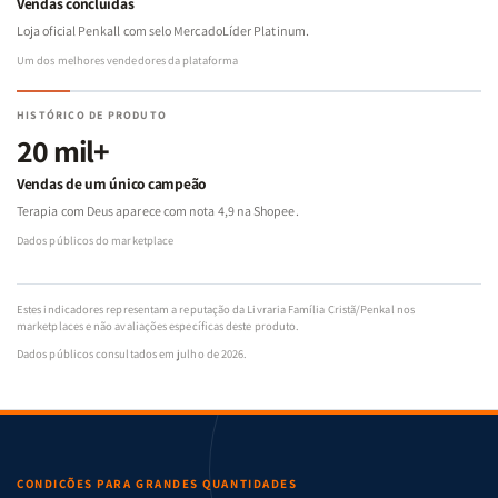
Vendas concluídas
Loja oficial Penkall com selo MercadoLíder Platinum.
Um dos melhores vendedores da plataforma
HISTÓRICO DE PRODUTO
20 mil+
Vendas de um único campeão
Terapia com Deus aparece com nota 4,9 na Shopee.
Dados públicos do marketplace
Estes indicadores representam a reputação da Livraria Família Cristã/Penkal nos
marketplaces e não avaliações específicas deste produto.
Dados públicos consultados em julho de 2026.
CONDIÇÕES PARA GRANDES QUANTIDADES