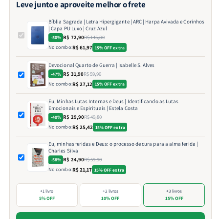
Leve junto e aproveite melhor o frete
Bíblia Sagrada | Letra Hipergigante | ARC | Harpa Avivada e Corinhos
| Capa PU Luxo | Cruz Azul
R$ 72,90
R$ 145,80
-50%
No combo:
R$ 61,97
15% OFF extra
Devocional Quarto de Guerra | Isabelle S. Alves
R$ 31,90
R$ 59,90
-47%
No combo:
R$ 27,12
15% OFF extra
Eu, Minhas Lutas Internas e Deus | Identificando as Lutas
Emocionais e Espirituais | Estela Costa
R$ 29,90
R$ 49,80
-40%
No combo:
R$ 25,42
15% OFF extra
Eu, minhas feridas e Deus: o processo de cura para a alma ferida |
Charles Silva
R$ 24,90
R$ 59,90
-58%
No combo:
R$ 21,17
15% OFF extra
+1 livro
+2 livros
+3 livros
5% OFF
10% OFF
15% OFF