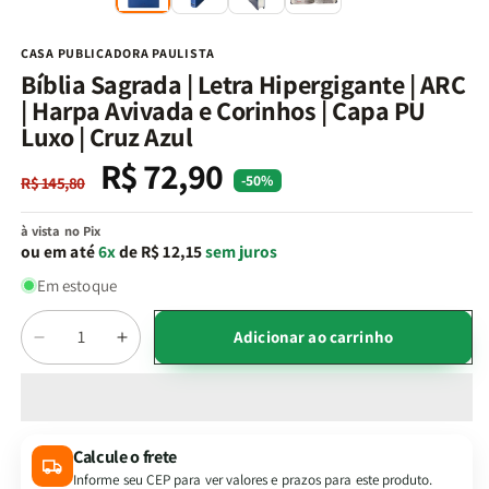
na
n
janela
j
modal
m
CASA PUBLICADORA PAULISTA
Bíblia Sagrada | Letra Hipergigante | ARC
| Harpa Avivada e Corinhos | Capa PU
Luxo | Cruz Azul
R$ 72,90
Preço
Preço
-50%
R$ 145,80
normal
promocional
à vista no Pix
ou em até
6x
de R$ 12,15
sem juros
Em estoque
Quantidade
Adicionar ao carrinho
Diminuir
Aumentar
a
a
quantidade
quantidade
de
de
Bíblia
Bíblia
Calcule o frete
Sagrada
Sagrada
Informe seu CEP para ver valores e prazos para este produto.
|
|