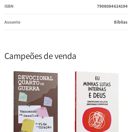
Especificações Técnicas:
ISBN
7908084624194
Assunto
Bíblias
Linguagem:
Almeida Revista e Corrigida (ARC)
Dimensões:
15 x 22 cm
Campeões de venda
Páginas:
1.248
Peso:
740g
ISBN:
7908084624255