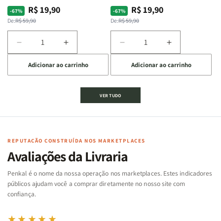
R$ 19,90
R$ 19,90
Preço
Preço
Preço
Preço
-67%
-67%
normal
promocional
normal
promocional
De:
R$ 59,90
De:
R$ 59,90
Diminuir
Aumentar
Diminuir
Aumentar
a
a
a
a
Adicionar ao carrinho
Adicionar ao carrinho
quantidade
quantidade
quantidade
quantidade
de
de
de
de
Jogo
Jogo
Jogo
Jogo
VER TUDO
Bíblico
Bíblico
da
da
de
de
memória
memória
Cartas
Cartas
|
|
|
|
Arca
Arca
Famílias
Famílias
de
de
REPUTAÇÃO CONSTRUÍDA NOS MARKETPLACES
da
da
Noé
Noé
Avaliações da Livraria
Bíblia
Bíblia
-
-
Penkal é o nome da nossa operação nos marketplaces. Estes indicadores
Penkal
Penkal
públicos ajudam você a comprar diretamente no nosso site com
confiança.
★★★★★