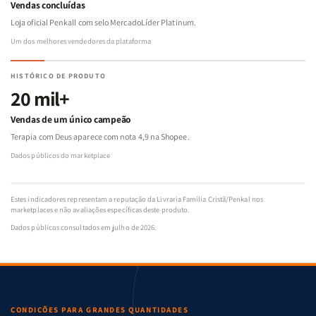
Vendas concluídas
Loja oficial Penkall com selo MercadoLíder Platinum.
Um dos melhores vendedores da plataforma
HISTÓRICO DE PRODUTO
20 mil+
Vendas de um único campeão
Terapia com Deus aparece com nota 4,9 na Shopee.
Dados públicos do marketplace
Estes indicadores representam a reputação da Livraria Família Cristã/Penkal nos
marketplaces e não avaliações específicas deste produto.
Dados públicos consultados em julho de 2026.
CONDIÇÕES PARA GRANDES QUANTIDADES