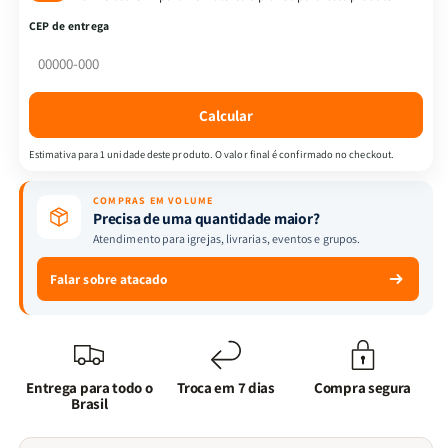
Almeida
Almeida
CEP de entrega
Revista
Revista
e
e
Corrigida
Corrigida
|
|
Calcular
Letra
Letra
Maior
Maior
Estimativa para 1 unidade deste produto. O valor final é confirmado no checkout.
&amp;
&amp;
Zíper
Zíper
COMPRAS EM VOLUME
|
|
Precisa de uma quantidade maior?
Full
Full
Atendimento para igrejas, livrarias, eventos e grupos.
Color
Color
|
|
Falar sobre atacado
Ramo
Ramo
De
De
Tulipa
Tulipa
Lilás
Lilás
Entrega para todo o
Troca em 7 dias
Compra segura
Brasil