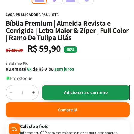
na
n
janela
j
modal
m
CASA PUBLICADORA PAULISTA
Bíblia Premium | Almeida Revista e
Corrigida | Letra Maior & Zíper | Full Color
| Ramo De Tulipa Lilás
R$ 59,90
Preço
Preço
-50%
R$ 119,80
normal
promocional
à vista no Pix
ou em até
6x
de R$ 9,98
sem juros
Em estoque
Quantidade
Adicionar ao carrinho
Diminuir
Aumentar
a
a
quantidade
quantidade
Compre já
de
de
Bíblia
Bíblia
Calcule o frete
Premium
Premium
|
|
Informe seu CEP para ver valores e prazos para este produto.