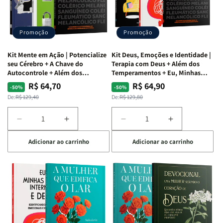
Vício
Vício
+
+
de
de
Devocional
Devocional
Agradar
Agradar
Promoção
Promoção
a
a
Todos
Todos
Kit Mente em Ação | Potencialize
Kit Deus, Emoções e Identidade |
+
+
seu Cérebro + A Chave do
Terapia com Deus + Além dos
Raiz
Raiz
Autocontrole + Além dos
Temperamentos + Eu, Minhas
Temperamentos
Feridas e Deus
da
da
R$ 64,70
R$ 64,90
Preço
Preço
Preço
Preço
-50%
-50%
Rejeição
Rejeição
normal
promocional
normal
promocional
De:
R$ 129,40
De:
R$ 129,80
+
+
O
O
Diminuir
Aumentar
Diminuir
Aumentar
Vazio
Vazio
a
a
a
a
da
da
Adicionar ao carrinho
Adicionar ao carrinho
quantidade
quantidade
quantidade
quantidade
Insatisfação.
Insatisfação.
de
de
de
de
Kit
Kit
Kit
Kit
Mente
Mente
Deus,
Deus,
em
em
Emoções
Emoções
Ação
Ação
e
e
|
|
Identidade
Identidade
Potencialize
Potencialize
|
|