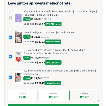
Leve junto e aproveite melhor o frete
Bíblia Premium | Almeida Revista e Corrigida | Letra Maior & Zíper |
Full Color | Ramo De Tulipa Lilás
R$ 59,90
R$ 119,80
-50%
No combo:
R$ 50,92
15% OFF extra
Devocional Quarto de Guerra | Isabelle S. Alves
R$ 31,90
R$ 59,90
-47%
No combo:
R$ 27,12
15% OFF extra
Eu, Minhas Lutas Internas e Deus | Identificando as Lutas
Emocionais e Espirituais | Estela Costa
R$ 29,90
R$ 49,80
-40%
No combo:
R$ 25,42
15% OFF extra
Eu, minhas feridas e Deus: o processo de cura para a alma ferida |
Charles Silva
R$ 24,90
R$ 59,90
-58%
No combo:
R$ 21,17
15% OFF extra
+1 livro
+2 livros
+3 livros
5% OFF
10% OFF
15% OFF