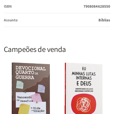
destacadas para enriquecer seus momentos de meditação.
ISBN
7908084628550
Assunto
Bíblias
Acabamento Premium:
Capa de alta durabilidade com toque
sofisticado, garantindo a conservação das páginas internas e
a longevidade do volume.
Campeões de venda
Recursos de Adoração:
Inclui Harpa Avivada e Corinhos,
transformando este volume em uma ferramenta completa para
o louvor e o estudo congregacional.
Especificações Técnicas:
Tradução:
Almeida Revista e Corrigida (ARC)