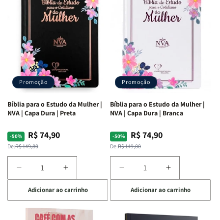
Ribeiro
Ribeiro
Promoção
Promoção
Bíblia para o Estudo da Mulher |
Bíblia para o Estudo da Mulher |
NVA | Capa Dura | Preta
NVA | Capa Dura | Branca
R$ 74,90
R$ 74,90
Preço
Preço
Preço
Preço
-50%
-50%
normal
promocional
normal
promocional
De:
R$ 149,80
De:
R$ 149,80
Diminuir
Aumentar
Diminuir
Aumentar
a
a
a
a
Adicionar ao carrinho
Adicionar ao carrinho
quantidade
quantidade
quantidade
quantidade
de
de
de
de
Bíblia
Bíblia
Bíblia
Bíblia