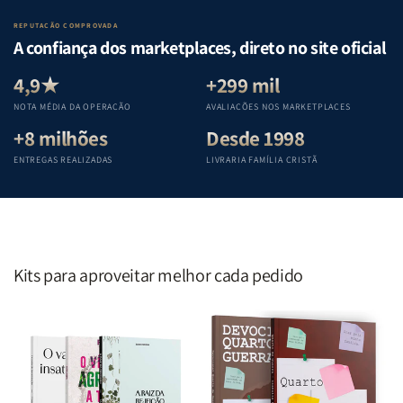
o
o
da
da
Lar
Lar
Bíblia
Bíblia
REPUTAÇÃO COMPROVADA
|
|
|
|
A confiança dos marketplaces, direto no site oficial
Equipe
Equipe
Equipe
Equipe
Teológica
Teológica
Teológica
Teológica
4,9★
+299 mil
Penkal
Penkal
Penkal
Penkal
NOTA MÉDIA DA OPERAÇÃO
AVALIAÇÕES NOS MARKETPLACES
+8 milhões
Desde 1998
ENTREGAS REALIZADAS
LIVRARIA FAMÍLIA CRISTÃ
Kits para aproveitar melhor cada pedido