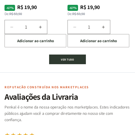
R$ 19,90
R$ 19,90
Preço
Preço
Preço
Preço
-67%
-67%
normal
promocional
normal
promocional
De:
R$ 59,90
De:
R$ 59,90
Diminuir
Aumentar
Diminuir
Aumentar
a
a
a
a
Adicionar ao carrinho
Adicionar ao carrinho
quantidade
quantidade
quantidade
quantidade
de
de
de
de
Jogo
Jogo
Jogo
Jogo
VER TUDO
Bíblico
Bíblico
da
da
de
de
memória
memória
Cartas
Cartas
|
|
|
|
Arca
Arca
Famílias
Famílias
de
de
REPUTAÇÃO CONSTRUÍDA NOS MARKETPLACES
da
da
Noé
Noé
Avaliações da Livraria
Bíblia
Bíblia
-
-
Penkal é o nome da nossa operação nos marketplaces. Estes indicadores
Penkal
Penkal
públicos ajudam você a comprar diretamente no nosso site com
confiança.