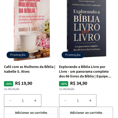
para
para
para
para
o
o
o
o
Estudo
Estudo
Estudo
Estudo
da
da
da
da
Mulher
Mulher
Mulher
Mulher
|
|
|
|
NVA
NVA
NVA
NVA
|
|
|
|
Capa
Capa
Capa
Capa
Dura
Dura
Dura
Dura
Promoção
Promoção
|
|
|
|
Preta
Preta
Branca
Branca
Café com as Mulheres da Bíblia |
Explorando a Bíblia Livro por
Isabelle S. Alves
Livro - um panorama completo
dos 66 livros da Bíblia | Equipe
teológica Penkal
R$ 19,90
R$ 34,90
Preço
Preço
Preço
Preço
-50%
-42%
normal
promocional
normal
promocional
De:
R$ 39,80
De:
R$ 59,80
Diminuir
Aumentar
Diminuir
Aumentar
a
a
a
a
Adicionar ao carrinho
Adicionar ao carrinho
quantidade
quantidade
quantidade
quantidade