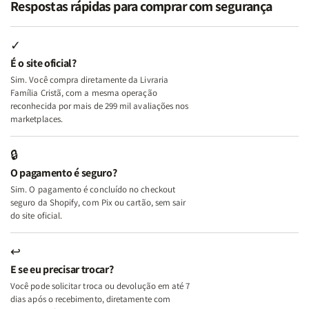
Respostas rápidas para comprar com segurança
Minhas
Minhas
Mulher
Mulher
Lutas
Lutas
Segundo
Segundo
Internas
Internas
Deus
Deus
✓
e
e
É o site oficial?
Deus
Deus
Sim. Você compra diretamente da Livraria
+
+
Família Cristã, com a mesma operação
A
A
reconhecida por mais de 299 mil avaliações nos
Mulher
Mulher
marketplaces.
que
que
Edifica
Edifica
🔒
o
o
O pagamento é seguro?
Lar
Lar
Sim. O pagamento é concluído no checkout
seguro da Shopify, com Pix ou cartão, sem sair
do site oficial.
↩
E se eu precisar trocar?
Você pode solicitar troca ou devolução em até 7
dias após o recebimento, diretamente com