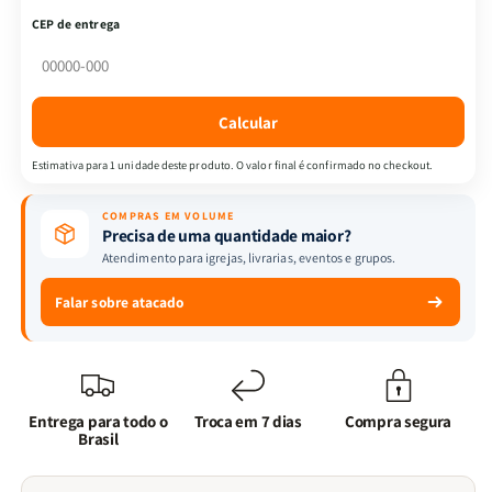
Almeida
Almeida
CEP de entrega
Revista
Revista
e
e
Corrigida
Corrigida
|
|
Calcular
Letra
Letra
Maior
Maior
Estimativa para 1 unidade deste produto. O valor final é confirmado no checkout.
&amp;
&amp;
Harpa
Harpa
COMPRAS EM VOLUME
|
|
Precisa de uma quantidade maior?
Full
Full
Atendimento para igrejas, livrarias, eventos e grupos.
Color
Color
|
|
Falar sobre atacado
Cruz
Cruz
Preta
Preta
Entrega para todo o
Troca em 7 dias
Compra segura
Brasil