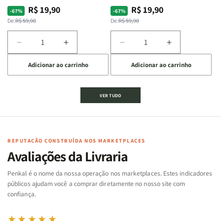
R$ 19,90
R$ 19,90
Preço
Preço
Preço
Preço
-67%
-67%
normal
promocional
normal
promocional
De:
R$ 59,90
De:
R$ 59,90
Diminuir
Aumentar
Diminuir
Aumentar
a
a
a
a
Adicionar ao carrinho
Adicionar ao carrinho
quantidade
quantidade
quantidade
quantidade
de
de
de
de
Jogo
Jogo
Jogo
Jogo
VER TUDO
Bíblico
Bíblico
da
da
de
de
memória
memória
Cartas
Cartas
|
|
|
|
Arca
Arca
Famílias
Famílias
de
de
REPUTAÇÃO CONSTRUÍDA NOS MARKETPLACES
da
da
Noé
Noé
Avaliações da Livraria
Bíblia
Bíblia
-
-
Penkal é o nome da nossa operação nos marketplaces. Estes indicadores
Penkal
Penkal
públicos ajudam você a comprar diretamente no nosso site com
confiança.
★★★★★