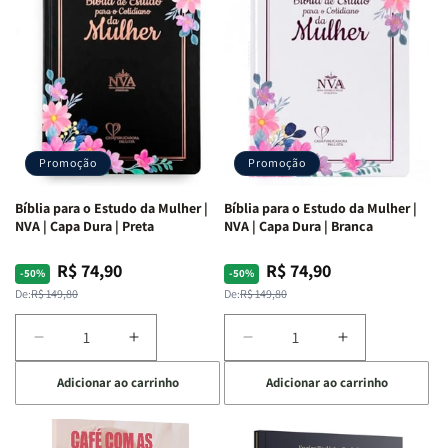
Ribeiro
Ribeiro
Promoção
Promoção
Bíblia para o Estudo da Mulher |
Bíblia para o Estudo da Mulher |
NVA | Capa Dura | Preta
NVA | Capa Dura | Branca
R$ 74,90
R$ 74,90
Preço
Preço
Preço
Preço
-50%
-50%
normal
promocional
normal
promocional
De:
R$ 149,80
De:
R$ 149,80
Diminuir
Aumentar
Diminuir
Aumentar
a
a
a
a
Adicionar ao carrinho
Adicionar ao carrinho
quantidade
quantidade
quantidade
quantidade
de
de
de
de
Bíblia
Bíblia
Bíblia
Bíblia