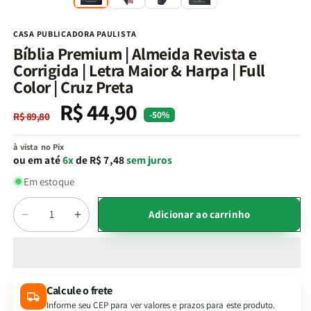
na
n
janela
j
modal
m
CASA PUBLICADORA PAULISTA
Bíblia Premium | Almeida Revista e
Corrigida | Letra Maior & Harpa | Full
Color | Cruz Preta
R$ 44,90
Preço
Preço
-50%
R$ 89,80
normal
promocional
à vista no Pix
ou em até
6x
de R$ 7,48
sem juros
Em estoque
Quantidade
Adicionar ao carrinho
Diminuir
Aumentar
a
a
quantidade
quantidade
de
de
Bíblia
Bíblia
Calcule o frete
Premium
Premium
Informe seu CEP para ver valores e prazos para este produto.
|
|