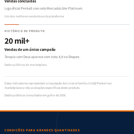
Vendas concluídas
Loja oficial Penkall com selo MercadoLíder Platinum.
Um dos melhores vendedores da plataforma
HISTÓRICO DE PRODUTO
20 mil+
Vendas de um único campeão
Terapia com Deus aparece com nota 4,9 na Shopee.
Dados públicos do marketplace
Estes indicadores representam a reputação da Livraria Família Cristã/Penkal nos
marketplaces e não avaliações específicas deste produto.
Dados públicos consultados em julho de 2026.
CONDIÇÕES PARA GRANDES QUANTIDADES