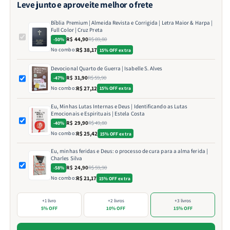
Leve junto e aproveite melhor o frete
Bíblia Premium | Almeida Revista e Corrigida | Letra Maior & Harpa |
Full Color | Cruz Preta
R$ 44,90
R$ 89,80
-50%
No combo:
R$ 38,17
15% OFF extra
Devocional Quarto de Guerra | Isabelle S. Alves
R$ 31,90
R$ 59,90
-47%
No combo:
R$ 27,12
15% OFF extra
Eu, Minhas Lutas Internas e Deus | Identificando as Lutas
Emocionais e Espirituais | Estela Costa
R$ 29,90
R$ 49,80
-40%
No combo:
R$ 25,42
15% OFF extra
Eu, minhas feridas e Deus: o processo de cura para a alma ferida |
Charles Silva
R$ 24,90
R$ 59,90
-58%
No combo:
R$ 21,17
15% OFF extra
+1 livro
+2 livros
+3 livros
5% OFF
10% OFF
15% OFF