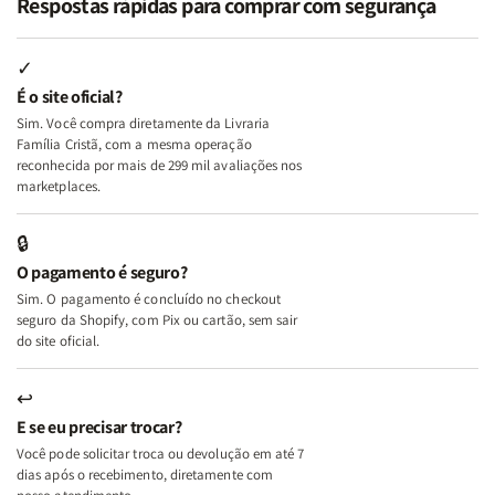
Respostas rápidas para comprar com segurança
Minhas
Minhas
Mulher
Mulher
Lutas
Lutas
Segundo
Segundo
Internas
Internas
Deus
Deus
✓
e
e
É o site oficial?
Deus
Deus
Sim. Você compra diretamente da Livraria
+
+
Família Cristã, com a mesma operação
A
A
reconhecida por mais de 299 mil avaliações nos
Mulher
Mulher
marketplaces.
que
que
Edifica
Edifica
🔒
o
o
O pagamento é seguro?
Lar
Lar
Sim. O pagamento é concluído no checkout
seguro da Shopify, com Pix ou cartão, sem sair
do site oficial.
↩
E se eu precisar trocar?
Você pode solicitar troca ou devolução em até 7
dias após o recebimento, diretamente com