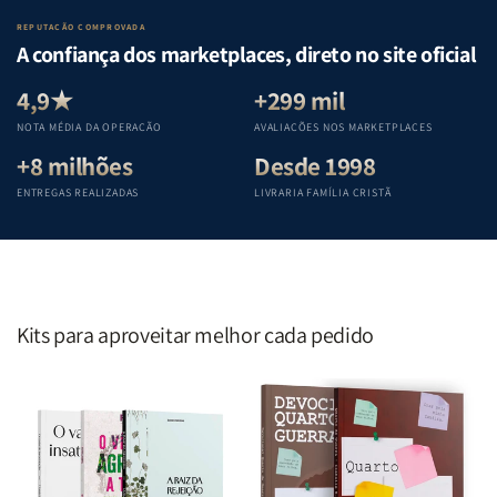
Lar
Lar
Bíblia
Bíblia
REPUTAÇÃO COMPROVADA
|
|
|
|
A confiança dos marketplaces, direto no site oficial
Equipe
Equipe
Equipe
Equipe
Teológica
Teológica
Teológica
Teológica
4,9★
+299 mil
Penkal
Penkal
Penkal
Penkal
NOTA MÉDIA DA OPERAÇÃO
AVALIAÇÕES NOS MARKETPLACES
+8 milhões
Desde 1998
ENTREGAS REALIZADAS
LIVRARIA FAMÍLIA CRISTÃ
Kits para aproveitar melhor cada pedido