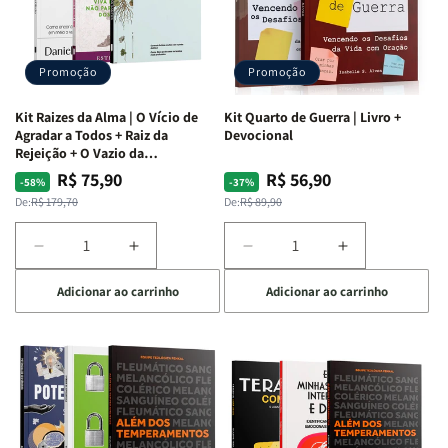
Promoção
Promoção
Kit Raizes da Alma | O Vício de
Kit Quarto de Guerra | Livro +
Agradar a Todos + Raiz da
Devocional
Rejeição + O Vazio da
Insatisfação.
R$ 75,90
R$ 56,90
Preço
Preço
Preço
Preço
-58%
-37%
normal
promocional
normal
promocional
De:
R$ 179,70
De:
R$ 89,90
Diminuir
Aumentar
Diminuir
Aumentar
a
a
a
a
Adicionar ao carrinho
Adicionar ao carrinho
quantidade
quantidade
quantidade
quantidade
de
de
de
de
Kit
Kit
Kit
Kit
Raizes
Raizes
Quarto
Quarto
da
da
de
de
Alma
Alma
Guerra
Guerra
|
|
|
|
O
O
Livro
Livro