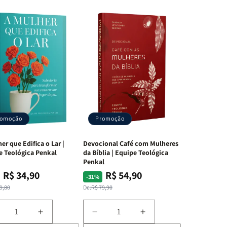
romoção
Promoção
er que Edifica o Lar |
Devocional Café com Mulheres
e Teológica Penkal
da Bíblia | Equipe Teológica
Penkal
R$ 34,90
R$ 54,90
ço
ço
Preço
Preço
-31%
mal
mocional
normal
promocional
9,80
De:
R$ 79,90
iminuir
Aumentar
Diminuir
Aumentar
a
a
a