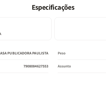
Especificações
Tradução:
Almeida Revista e Corrigida (ARC)
A
Tamanho da Fonte:
Hipergigante
CASA PUBLICADORA PAULISTA
Peso
Dimensões:
16 x 22 cm
7908084627553
Assunto
Interno:
Full Color (Totalmente colorido e decorado)
Borda:
Colorida (acompanha a divisão das seções dos li