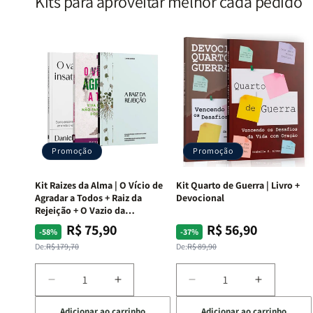
Kits para aproveitar melhor cada pedido
Promoção
Promoção
Kit Raizes da Alma | O Vício de
Kit Quarto de Guerra | Livro +
Agradar a Todos + Raiz da
Devocional
Rejeição + O Vazio da
Insatisfação.
R$ 75,90
R$ 56,90
Preço
Preço
Preço
Preço
-58%
-37%
normal
promocional
normal
promocional
De:
R$ 179,70
De:
R$ 89,90
Diminuir
Aumentar
Diminuir
Aumentar
a
a
a
a
Adicionar ao carrinho
Adicionar ao carrinho