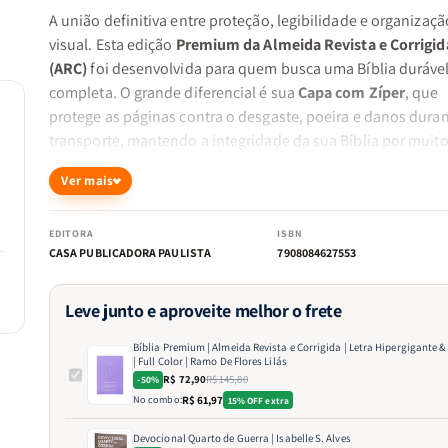
A união definitiva entre proteção, legibilidade e organizaçã
visual. Esta edição
Premium da Almeida Revista e Corrigid
(ARC)
foi desenvolvida para quem busca uma Bíblia durável
completa. O grande diferencial é sua
Capa com Zíper
, que
protege as páginas contra o desgaste, poeira e danos duran
transporte, mantendo a integridade da sua Bíblia por muit
tempo.
Ver mais
Destaques desta edição:
EDITORA
ISBN
CASA PUBLICADORA PAULISTA
7908084627553
Leitura Imersiva e Didática:
Tecnologia
Full Color
com d
das seções dos livros por cores e borda coordenada par
Leve junto e aproveite melhor o frete
consulta instantânea.
Bíblia Premium | Almeida Revista e Corrigida | Letra Hipergigante &
| Full Color | Ramo De Flores Lilás
R$ 72,90
R$ 145,80
-50%
Conforto Visual Extremo:
A
Letra Hipergigante
garante
No combo:
R$ 61,97
15% OFF extra
leitura fluida e sem esforço, sendo a escolha ideal para
Devocional Quarto de Guerra | Isabelle S. Alves
estudos prolongados, pregações e pessoas com sensibi