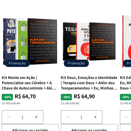
Promoção
Promoção
P
Kit Mente em Ação |
Kit Deus, Emoções e Identidade
Kit Ed
Potencialize seu Cérebro + A
| Terapia com Deus + Além dos
Eu, Mi
Chave do Autocontrole + Além
Temperamentos + Eu, Minhas
Deus +
dos Temperamentos
Feridas e Deus
Lar
R$ 64,70
R$ 64,90
Preço
Preço
Preço
Preço
Pre
Pre
-50%
-50%
-50%
normal
promocional
normal
promocional
nor
pro
De:
R$ 129,40
De:
R$ 129,80
De:
R$ 9
Diminuir
Aumentar
Diminuir
Aumentar
D
a
a
a
a
a
Adicionar ao carrinho
Adicionar ao carrinho