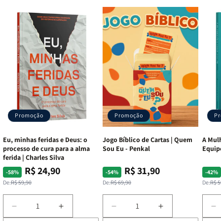
Recursos Adicionais:
Harpa Avivada, Corinhos, Mapas
Coloridos e Fitilho marcador.
Editora:
CPP (Casa Publicadora Paulista)
Promoção
Promoção
P
Eu, minhas feridas e Deus: o
Jogo Bíblico de Cartas | Quem
A Mulh
processo de cura para a alma
Sou Eu - Penkal
Equip
ferida | Charles Silva
R$ 24,90
R$ 31,90
Preço
Preço
Preço
Preço
Pre
Pre
-58%
-54%
-42%
normal
promocional
normal
promocional
nor
pro
De:
R$ 59,90
De:
R$ 69,90
De:
R$ 5
Diminuir
Aumentar
Diminuir
Aumentar
D
a
a
a
a
a