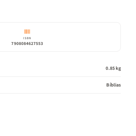
ISBN
7908084627553
0.85 kg
Bíblias
vros)