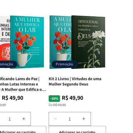
romoção
Promoção
ificando Lares de Paz |
Kit 2 Livros | Virtudes de uma
nhas Lutas Internas e
Mulher Segundo Deus
 A Mulher que Edifica o
R$ 49,90
R$ 49,90
ço
ço
Preço
Preço
-50%
mal
mocional
normal
promocional
9,80
De:
R$ 99,80
iminuir
Aumentar
Diminuir
Aumentar
a
a
a
Adicionar ao carrinho
Adicionar ao carrinho