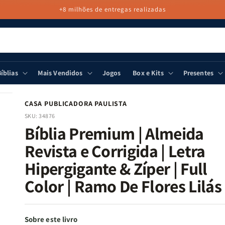
+8 milhões de entregas realizadas
íblias
Mais Vendidos
Jogos
Box e Kits
Presentes
CASA PUBLICADORA PAULISTA
SKU:
34876
Bíblia Premium | Almeida
Revista e Corrigida | Letra
Hipergigante & Zíper | Full
Color | Ramo De Flores Lilás
Sobre este livro