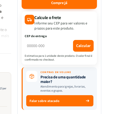
quantidade
quantidade
Compre já
o
de
de
a
Bíblia
Bíblia
Premium
Premium
Calcule o frete
 e
|
|
Informe seu CEP para ver valores e
Almeida
Almeida
prazos para este produto.
te o
Revista
Revista
o mais
CEP de entrega
e
e
Corrigida
Corrigida
Calcular
|
|
Letra
Letra
Estimativa para 1 unidade deste produto. O valor final é
Hipergigante
Hipergigante
confirmado no checkout.
&amp;
&amp;
ivisão
Zíper
Zíper
COMPRAS EM VOLUME
a
|
|
Precisa de uma quantidade
Full
Full
maior?
Color
Color
Atendimento para igrejas, livrarias,
 Zíper
eventos e grupos.
|
|
Ramo
Ramo
 uma
Falar sobre atacado
De
De
Flores
Flores
Lilás
Lilás
lidade