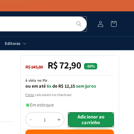
Pesquisar
Fazer
Carrinho
login
Editoras
R$ 72,90
Preço
Preço
-50%
R$ 145,80
normal
promocional
à vista no Pix
ou em até
6x
de R$ 12,15
sem juros
Frete
calculado no checkout.
Em estoque
Quantidade
Adicionar ao
carrinho
Diminuir
Aumentar
a
a