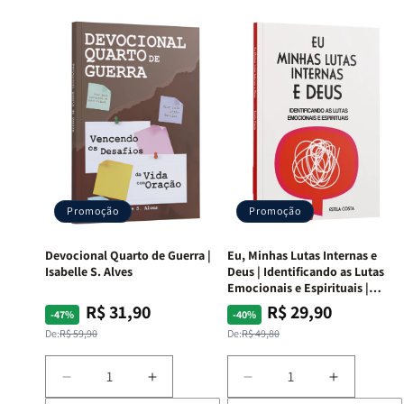
Promoção
Promoção
Devocional Quarto de Guerra |
Eu, Minhas Lutas Internas e
Isabelle S. Alves
Deus | Identificando as Lutas
Emocionais e Espirituais |
Estela Costa
R$ 31,90
R$ 29,90
Preço
Preço
Preço
Preço
-47%
-40%
normal
promocional
normal
promocional
De:
R$ 59,90
De:
R$ 49,80
Diminuir
Aumentar
Diminuir
Aumentar
a
a
a
a