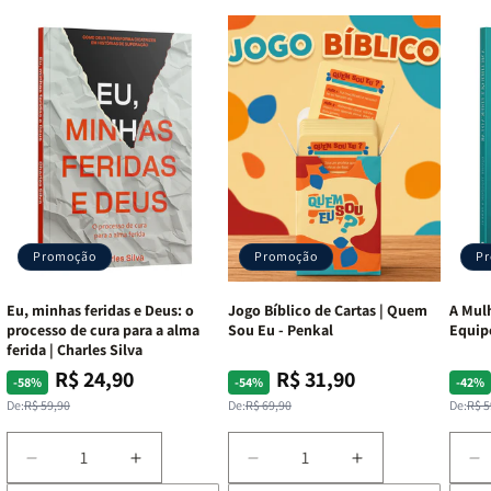
Recursos Adicionais:
Harpa Avivada, Corinhos, Mapas
Coloridos e Fitilho marcador.
Editora:
CPP (Casa Publicadora Paulista)
Promoção
Promoção
P
Eu, minhas feridas e Deus: o
Jogo Bíblico de Cartas | Quem
A Mulh
processo de cura para a alma
Sou Eu - Penkal
Equip
ferida | Charles Silva
R$ 24,90
R$ 31,90
Preço
Preço
Preço
Preço
Pre
Pre
-58%
-54%
-42%
normal
promocional
normal
promocional
nor
pro
De:
R$ 59,90
De:
R$ 69,90
De:
R$ 5
Diminuir
Aumentar
Diminuir
Aumentar
D
a
a
a
a
a