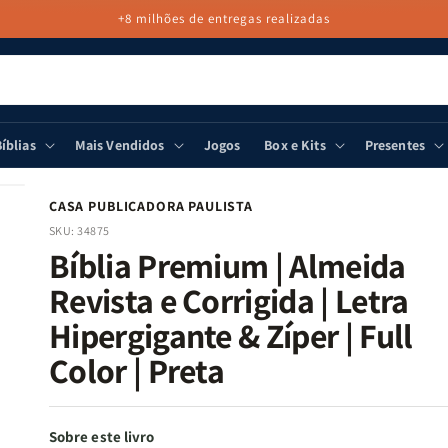
+8 milhões de entregas realizadas
íblias
Mais Vendidos
Jogos
Box e Kits
Presentes
CASA PUBLICADORA PAULISTA
SKU:
34875
Bíblia Premium | Almeida
Revista e Corrigida | Letra
Hipergigante & Zíper | Full
Color | Preta
Sobre este livro