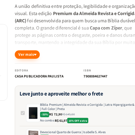
A união definitiva entre proteção, legibilidade e organizaçã
visual. Esta edição
Premium da Almeida Revista e Corrigid
(ARC)
foi desenvolvida para quem busca uma Bíblia durável
completa. O grande diferencial é sua
Capa com Zíper
, que
protege as páginas contra o desgaste, poeira e danos duran
transporte, mantendo a integridade da sua Bíblia por muit
tempo.
Ver mais
Destaques desta edição:
EDITORA
ISBN
CASA PUBLICADORA PAULISTA
7908084627447
Leitura Imersiva e Didática:
Tecnologia
Full Color
com d
das seções dos livros por cores e borda coordenada par
Leve junto e aproveite melhor o frete
consulta instantânea.
Bíblia Premium | Almeida Revista e Corrigida | Letra Hipergigante &
| Full Color | Preta
R$ 72,90
R$ 145,80
-50%
Conforto Visual Extremo:
A
Letra Hipergigante
garante
No combo:
R$ 61,97
15% OFF extra
leitura fluida e sem esforço, sendo a escolha ideal para
Devocional Quarto de Guerra | Isabelle S. Alves
estudos prolongados, pregações e pessoas com sensibi