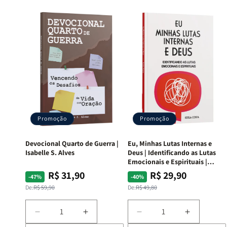
Promoção
Promoção
Devocional Quarto de Guerra |
Eu, Minhas Lutas Internas e
Isabelle S. Alves
Deus | Identificando as Lutas
Emocionais e Espirituais |
Estela Costa
R$ 31,90
R$ 29,90
Preço
Preço
Preço
Preço
-47%
-40%
normal
promocional
normal
promocional
De:
R$ 59,90
De:
R$ 49,80
Diminuir
Aumentar
Diminuir
Aumentar
a
a
a
a