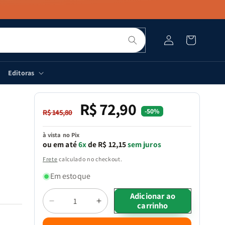
Pesquisar
Fazer
Carrinho
login
Editoras
R$ 72,90
Preço
Preço
-50%
R$ 145,80
normal
promocional
à vista no Pix
ou em até
6x
de R$ 12,15
sem juros
Frete
calculado no checkout.
Em estoque
Quantidade
Adicionar ao
carrinho
Diminuir
Aumentar
a
a