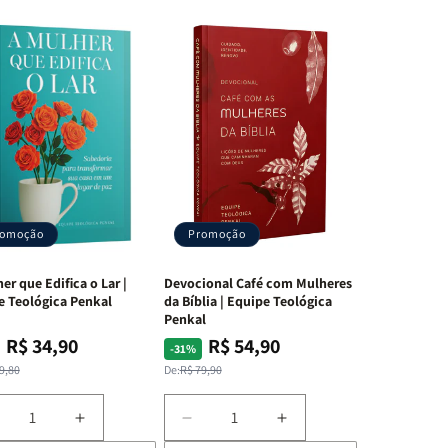
romoção
Promoção
er que Edifica o Lar |
Devocional Café com Mulheres
e Teológica Penkal
da Bíblia | Equipe Teológica
Penkal
R$ 34,90
R$ 54,90
ço
ço
Preço
Preço
-31%
mal
mocional
normal
promocional
9,80
De:
R$ 79,90
iminuir
Aumentar
Diminuir
Aumentar
a
a
a