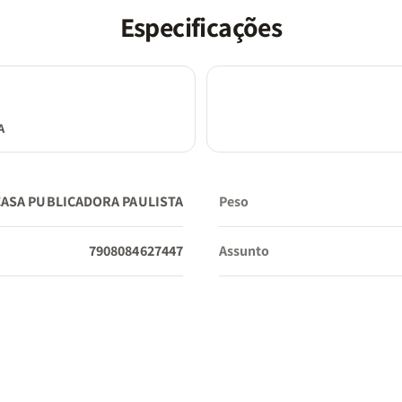
Especificações
Tradução:
Almeida Revista e Corrigida (ARC)
A
Tamanho da Fonte:
Hipergigante
CASA PUBLICADORA PAULISTA
Peso
Dimensões:
16 x 22 cm
7908084627447
Assunto
Interno:
Full Color (Totalmente colorido e decorado)
Borda:
Colorida (acompanha a divisão das seções dos li