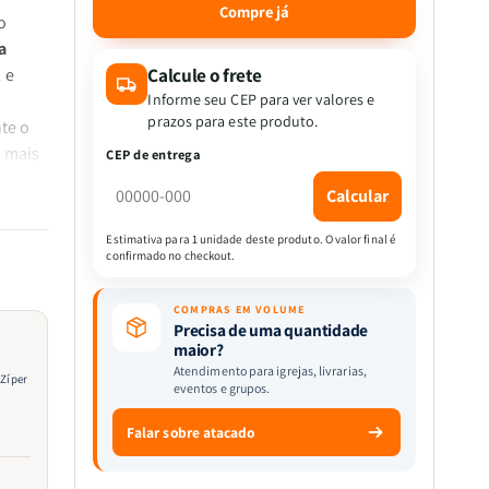
quantidade
quantidade
Compre já
o
de
de
a
Bíblia
Bíblia
Premium
Premium
Calcule o frete
 e
|
|
Informe seu CEP para ver valores e
Almeida
Almeida
prazos para este produto.
te o
Revista
Revista
o mais
CEP de entrega
e
e
Corrigida
Corrigida
Calcular
|
|
Letra
Letra
Estimativa para 1 unidade deste produto. O valor final é
Hipergigante
Hipergigante
confirmado no checkout.
&amp;
&amp;
ivisão
Zíper
Zíper
COMPRAS EM VOLUME
a
|
|
Precisa de uma quantidade
Full
Full
maior?
Color
Color
Atendimento para igrejas, livrarias,
 Zíper
eventos e grupos.
|
|
Preta
Preta
 uma
Falar sobre atacado
lidade