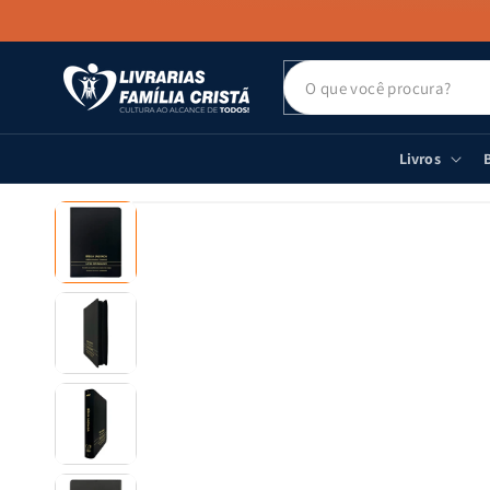
PULAR PARA
O CONTEÚDO
Livros
B
PULAR PARA
AS
INFORMAÇÕES
DO PRODUTO