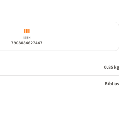
ISBN
7908084627447
0.85 kg
Bíblias
vros)