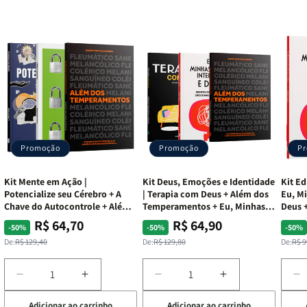
Promoção
Promoção
P
Kit Mente em Ação |
Kit Deus, Emoções e Identidade
Kit Ed
Potencialize seu Cérebro + A
| Terapia com Deus + Além dos
Eu, Mi
Chave do Autocontrole + Além
Temperamentos + Eu, Minhas
Deus +
dos Temperamentos
Feridas e Deus
Lar
R$ 64,70
R$ 64,90
Preço
Preço
Preço
Preço
Pre
Pre
-50%
-50%
-50%
normal
promocional
normal
promocional
nor
pro
De:
R$ 129,40
De:
R$ 129,80
De:
R$ 9
Diminuir
Aumentar
Diminuir
Aumentar
D
a
a
a
a
a
Adicionar ao carrinho
Adicionar ao carrinho