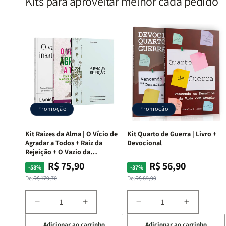
Kits para aproveitar melhor cada pedido
Promoção
Promoção
Kit Raizes da Alma | O Vício de
Kit Quarto de Guerra | Livro +
Agradar a Todos + Raiz da
Devocional
Rejeição + O Vazio da
Insatisfação.
R$ 75,90
R$ 56,90
Preço
Preço
Preço
Preço
-58%
-37%
normal
promocional
normal
promocional
De:
R$ 179,70
De:
R$ 89,90
Diminuir
Aumentar
Diminuir
Aumentar
a
a
a
a
Adicionar ao carrinho
Adicionar ao carrinho