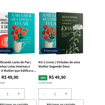
romoção
Promoção
ificando Lares de Paz |
Kit 2 Livros | Virtudes de uma
nhas Lutas Internas e
Mulher Segundo Deus
 A Mulher que Edifica o
R$ 49,90
R$ 49,90
ço
ço
Preço
Preço
-50%
mal
mocional
normal
promocional
9,80
De:
R$ 99,80
iminuir
Aumentar
Diminuir
Aumentar
a
a
a
Adicionar ao carrinho
Adicionar ao carrinho