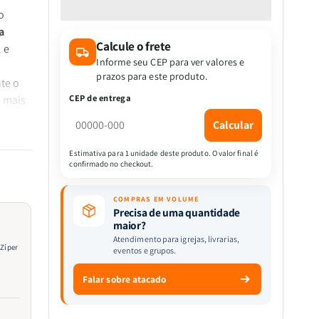
quantidade
quantidade
o
de
de
a
Bíblia
Bíblia
Calcule o frete
Premium
Premium
 e
|
|
Informe seu CEP para ver valores e
Almeida
Almeida
prazos para este produto.
te o
Revista
Revista
CEP de entrega
o mais
e
e
Corrigida
Corrigida
Calcular
|
|
Letra
Letra
Estimativa para 1 unidade deste produto. O valor final é
confirmado no checkout.
Hipergigante
Hipergigante
&amp;
&amp;
ivisão
Zíper
Zíper
COMPRAS EM VOLUME
a
|
|
Precisa de uma quantidade
maior?
Full
Full
Atendimento para igrejas, livrarias,
Color
Color
 Zíper
eventos e grupos.
|
|
Cruz
Cruz
Falar sobre atacado
 uma
Marrom
Marrom
lidade