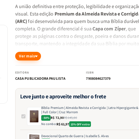
A união definitiva entre proteção, legibilidade e organizaçã
visual. Esta edição
Premium da Almeida Revista e Corrigid
(ARC)
foi desenvolvida para quem busca uma Bíblia durável
completa. O grande diferencial é sua
Capa com Zíper
, que
protege as páginas contra o desgaste, poeira e danos duran
transporte, mantendo a integridade da sua Bíblia por muit
tempo.
Ver mais
Destaques desta edição:
EDITORA
ISBN
CASA PUBLICADORA PAULISTA
7908084627379
Leitura Imersiva e Didática:
Tecnologia
Full Color
com d
das seções dos livros por cores e borda coordenada par
Leve junto e aproveite melhor o frete
consulta instantânea.
Bíblia Premium | Almeida Revista e Corrigida | Letra Hipergigante &
| Full Color | Cruz Marrom
R$ 72,90
R$ 145,80
-50%
Conforto Visual Extremo:
A
Letra Hipergigante
garante
No combo:
R$ 61,97
15% OFF extra
leitura fluida e sem esforço, sendo a escolha ideal para
Devocional Quarto de Guerra | Isabelle S. Alves
estudos prolongados, pregações e pessoas com sensibi