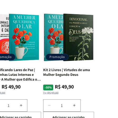
romoção
Promoção
ificando Lares de Paz |
Kit 2 Livros | Virtudes de uma
nhas Lutas Internas e
Mulher Segundo Deus
 A Mulher que Edifica o
R$ 49,90
R$ 49,90
ço
ço
Preço
Preço
-50%
mal
mocional
normal
promocional
9,80
De:
R$ 99,80
iminuir
Aumentar
Diminuir
Aumentar
a
a
a
Adicionar ao carrinho
Adicionar ao carrinho