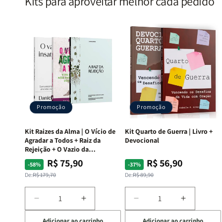
Kits para aproveitar melhor cada pedido
Promoção
Promoção
Kit Raizes da Alma | O Vício de
Kit Quarto de Guerra | Livro +
Agradar a Todos + Raiz da
Devocional
Rejeição + O Vazio da
Insatisfação.
R$ 75,90
R$ 56,90
Preço
Preço
Preço
Preço
-58%
-37%
normal
promocional
normal
promocional
De:
R$ 179,70
De:
R$ 89,90
Diminuir
Aumentar
Diminuir
Aumentar
a
a
a
a
Adicionar ao carrinho
Adicionar ao carrinho