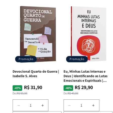
Promoção
Promoção
Devocional Quarto de Guerra |
Eu, Minhas Lutas Internas e
Isabelle S. Alves
Deus | Identificando as Lutas
Emocionais e Espirituais |
Estela Costa
R$ 31,90
R$ 29,90
Preço
Preço
Preço
Preço
-47%
-40%
normal
promocional
normal
promocional
De:
R$ 59,90
De:
R$ 49,80
Diminuir
Aumentar
Diminuir
Aumentar
a
a
a
a