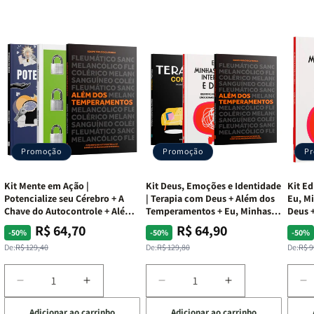
Promoção
Promoção
P
Kit Mente em Ação |
Kit Deus, Emoções e Identidade
Kit Ed
Potencialize seu Cérebro + A
| Terapia com Deus + Além dos
Eu, Mi
Chave do Autocontrole + Além
Temperamentos + Eu, Minhas
Deus +
dos Temperamentos
Feridas e Deus
Lar
R$ 64,70
R$ 64,90
Preço
Preço
Preço
Preço
Pre
Pre
-50%
-50%
-50%
normal
promocional
normal
promocional
nor
pro
De:
R$ 129,40
De:
R$ 129,80
De:
R$ 9
Diminuir
Aumentar
Diminuir
Aumentar
D
a
a
a
a
a
Adicionar ao carrinho
Adicionar ao carrinho