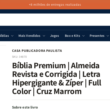
+8 milhões de entregas realizadas
íblias
Mais Vendidos
Jogos
Box e Kits
Presentes
CASA PUBLICADORA PAULISTA
SKU:
34870
Bíblia Premium | Almeida
Revista e Corrigida | Letra
Hipergigante & Zíper | Full
Color | Cruz Marrom
Sobre este livro