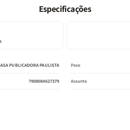
Especificações
Tradução:
Almeida Revista e Corrigida (ARC)
A
Tamanho da Fonte:
Hipergigante
CASA PUBLICADORA PAULISTA
Peso
Dimensões:
16 x 22 cm
7908084627379
Assunto
Interno:
Full Color (Totalmente colorido e decorado)
Borda:
Colorida (acompanha a divisão das seções dos li