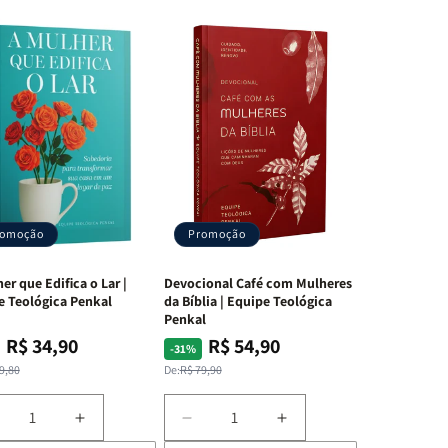
romoção
Promoção
er que Edifica o Lar |
Devocional Café com Mulheres
e Teológica Penkal
da Bíblia | Equipe Teológica
Penkal
R$ 34,90
R$ 54,90
ço
ço
Preço
Preço
-31%
mal
mocional
normal
promocional
9,80
De:
R$ 79,90
iminuir
Aumentar
Diminuir
Aumentar
a
a
a