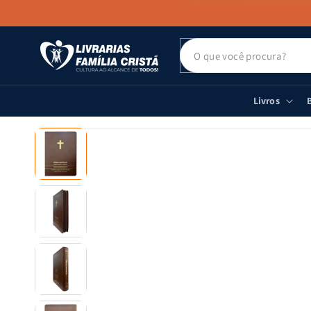
PULAR PARA
O CONTEÚDO
Livros
B
PULAR PARA
AS
INFORMAÇÕES
DO PRODUTO