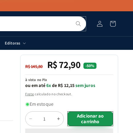
Pesquisar
Fazer
Carrinho
login
Editoras
R$ 72,90
Preço
Preço
-50%
R$ 145,80
normal
promocional
à vista no Pix
ou em até
6x
de R$ 12,15
sem juros
Frete
calculado no checkout.
Em estoque
Quantidade
Adicionar ao
carrinho
Diminuir
Aumentar
a
a