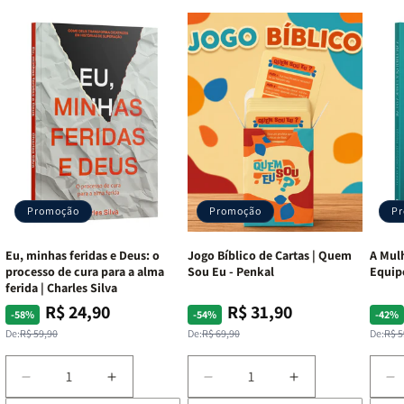
Recursos Adicionais:
Harpa Avivada, Corinhos, Mapas
Coloridos e Fitilho marcador.
Editora:
CPP (Casa Publicadora Paulista)
Promoção
Promoção
P
Eu, minhas feridas e Deus: o
Jogo Bíblico de Cartas | Quem
A Mulh
processo de cura para a alma
Sou Eu - Penkal
Equip
ferida | Charles Silva
R$ 24,90
R$ 31,90
Preço
Preço
Preço
Preço
Pre
Pre
-58%
-54%
-42%
normal
promocional
normal
promocional
nor
pro
De:
R$ 59,90
De:
R$ 69,90
De:
R$ 5
Diminuir
Aumentar
Diminuir
Aumentar
D
a
a
a
a
a