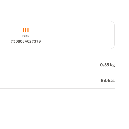
ISBN
7908084627379
0.85 kg
Bíblias
vros)