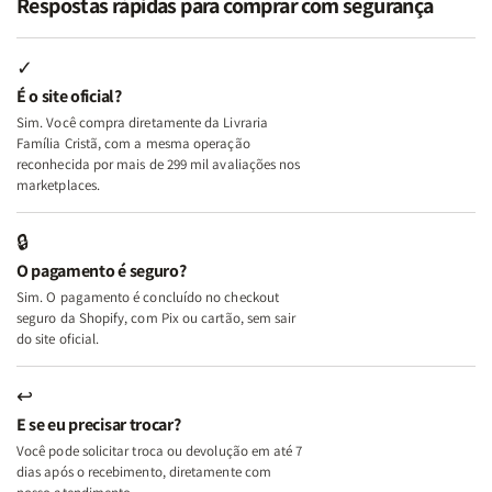
Respostas rápidas para comprar com segurança
Minhas
Minhas
Mulher
Mulher
Lutas
Lutas
Segundo
Segundo
Internas
Internas
Deus
Deus
✓
e
e
É o site oficial?
Deus
Deus
Sim. Você compra diretamente da Livraria
+
+
Família Cristã, com a mesma operação
A
A
reconhecida por mais de 299 mil avaliações nos
Mulher
Mulher
marketplaces.
que
que
Edifica
Edifica
🔒
o
o
O pagamento é seguro?
Lar
Lar
Sim. O pagamento é concluído no checkout
seguro da Shopify, com Pix ou cartão, sem sair
do site oficial.
↩
E se eu precisar trocar?
Você pode solicitar troca ou devolução em até 7
dias após o recebimento, diretamente com