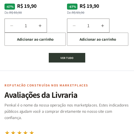
R$ 19,90
R$ 19,90
Preço
Preço
Preço
Preço
-67%
-67%
normal
promocional
normal
promocional
De:
R$ 59,90
De:
R$ 59,90
Diminuir
Aumentar
Diminuir
Aumentar
a
a
a
a
Adicionar ao carrinho
Adicionar ao carrinho
quantidade
quantidade
quantidade
quantidade
de
de
de
de
Jogo
Jogo
Jogo
Jogo
VER TUDO
Bíblico
Bíblico
da
da
de
de
memória
memória
Cartas
Cartas
|
|
|
|
Arca
Arca
Famílias
Famílias
de
de
REPUTAÇÃO CONSTRUÍDA NOS MARKETPLACES
da
da
Noé
Noé
Avaliações da Livraria
Bíblia
Bíblia
-
-
Penkal é o nome da nossa operação nos marketplaces. Estes indicadores
Penkal
Penkal
públicos ajudam você a comprar diretamente no nosso site com
confiança.
★★★★★