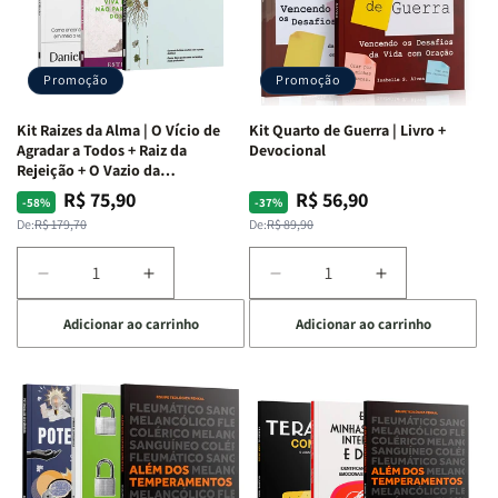
Promoção
Promoção
Kit Raizes da Alma | O Vício de
Kit Quarto de Guerra | Livro +
Agradar a Todos + Raiz da
Devocional
Rejeição + O Vazio da
Insatisfação.
R$ 75,90
R$ 56,90
Preço
Preço
Preço
Preço
-58%
-37%
normal
promocional
normal
promocional
De:
R$ 179,70
De:
R$ 89,90
Diminuir
Aumentar
Diminuir
Aumentar
a
a
a
a
Adicionar ao carrinho
Adicionar ao carrinho
quantidade
quantidade
quantidade
quantidade
de
de
de
de
Kit
Kit
Kit
Kit
Raizes
Raizes
Quarto
Quarto
da
da
de
de
Alma
Alma
Guerra
Guerra
|
|
|
|
O
O
Livro
Livro