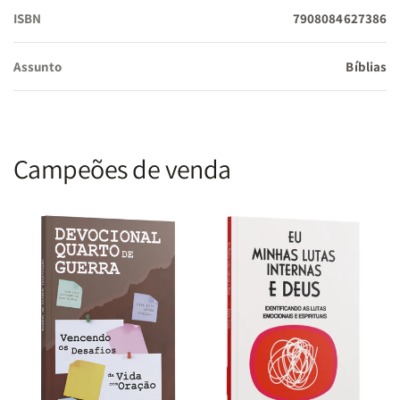
meditação.
ISBN
7908084627386
Assunto
Bíblias
Proteção Total:
Capa Premium com fechamento em zíper
reforçado e acabamento exclusivo com design de cruz em
relevo.
Campeões de venda
Recursos de Louvor e Estudo:
Acompanha Harpa Avivada,
Corinhos e Mapas Coloridos, oferecendo uma experiência
bíblica completa em um único volume.
Especificações Técnicas:
Tradução:
Almeida Revista e Corrigida (ARC)