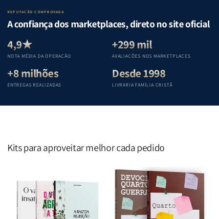
Lar
Lar
Bíblia
Bíblia
REPUTAÇÃO COMPROVADA
|
|
|
|
A confiança dos marketplaces, direto no site oficial
Equipe
Equipe
Equipe
Equipe
Teológica
Teológica
Teológica
Teológica
4,9★
+299 mil
Penkal
Penkal
Penkal
Penkal
NOTA MÉDIA DA OPERAÇÃO
AVALIAÇÕES NOS MARKETPLACES
+8 milhões
Desde 1998
ENTREGAS REALIZADAS
LIVRARIA FAMÍLIA CRISTÃ
Kits para aproveitar melhor cada pedido