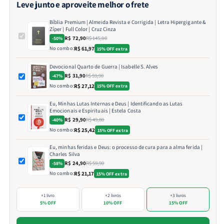
Leve junto e aproveite melhor o frete
Bíblia Premium | Almeida Revista e Corrigida | Letra Hipergigante &
Zíper | Full Color | Cruz Cinza
R$ 72,90
R$ 145,80
-50%
No combo:
R$ 61,97
15% OFF extra
Devocional Quarto de Guerra | Isabelle S. Alves
R$ 31,90
R$ 59,90
-47%
No combo:
R$ 27,12
15% OFF extra
Eu, Minhas Lutas Internas e Deus | Identificando as Lutas
Emocionais e Espirituais | Estela Costa
R$ 29,90
R$ 49,80
-40%
No combo:
R$ 25,42
15% OFF extra
Eu, minhas feridas e Deus: o processo de cura para a alma ferida |
Charles Silva
R$ 24,90
R$ 59,90
-58%
No combo:
R$ 21,17
15% OFF extra
+1 livro
+2 livros
+3 livros
5% OFF
10% OFF
15% OFF