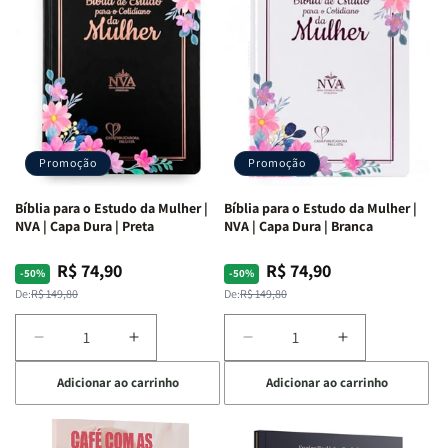
Ribeiro
Ribeiro
Promoção
Promoção
Bíblia para o Estudo da Mulher |
Bíblia para o Estudo da Mulher |
NVA | Capa Dura | Preta
NVA | Capa Dura | Branca
R$ 74,90
R$ 74,90
Preço
Preço
Preço
Preço
-50%
-50%
normal
promocional
normal
promocional
De:
R$ 149,80
De:
R$ 149,80
Diminuir
Aumentar
Diminuir
Aumentar
a
a
a
a
Adicionar ao carrinho
Adicionar ao carrinho
quantidade
quantidade
quantidade
quantidade
de
de
de
de
Bíblia
Bíblia
Bíblia
Bíblia