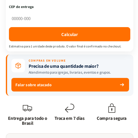
Almeida
Almeida
CEP de entrega
Revista
Revista
e
e
Corrigida
Corrigida
|
|
Calcular
Letra
Letra
Hipergigante
Hipergigante
Estimativa para 1 unidade deste produto. O valor final é confirmado no checkout.
&amp;
&amp;
Zíper
Zíper
COMPRAS EM VOLUME
|
|
Precisa de uma quantidade maior?
Full
Full
Atendimento para igrejas, livrarias, eventos e grupos.
Color
Color
|
|
Falar sobre atacado
Cruz
Cruz
Cinza
Cinza
Entrega para todo o
Troca em 7 dias
Compra segura
Brasil