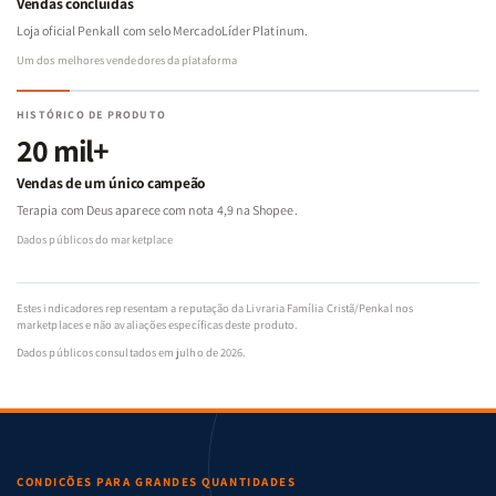
Vendas concluídas
Loja oficial Penkall com selo MercadoLíder Platinum.
Um dos melhores vendedores da plataforma
HISTÓRICO DE PRODUTO
20 mil+
Vendas de um único campeão
Terapia com Deus aparece com nota 4,9 na Shopee.
Dados públicos do marketplace
Estes indicadores representam a reputação da Livraria Família Cristã/Penkal nos
marketplaces e não avaliações específicas deste produto.
Dados públicos consultados em julho de 2026.
CONDIÇÕES PARA GRANDES QUANTIDADES