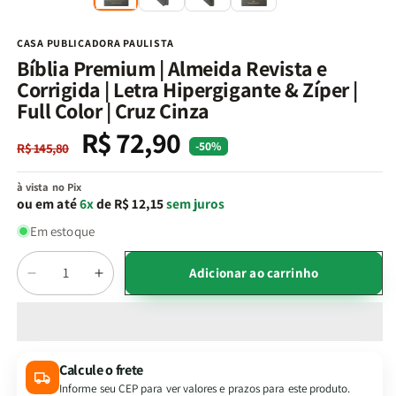
na
n
janela
j
modal
m
CASA PUBLICADORA PAULISTA
Bíblia Premium | Almeida Revista e
Corrigida | Letra Hipergigante & Zíper |
Full Color | Cruz Cinza
R$ 72,90
Preço
Preço
-50%
R$ 145,80
normal
promocional
à vista no Pix
ou em até
6x
de R$ 12,15
sem juros
Em estoque
Quantidade
Adicionar ao carrinho
Diminuir
Aumentar
a
a
quantidade
quantidade
de
de
Bíblia
Bíblia
Calcule o frete
Premium
Premium
Informe seu CEP para ver valores e prazos para este produto.
|
|