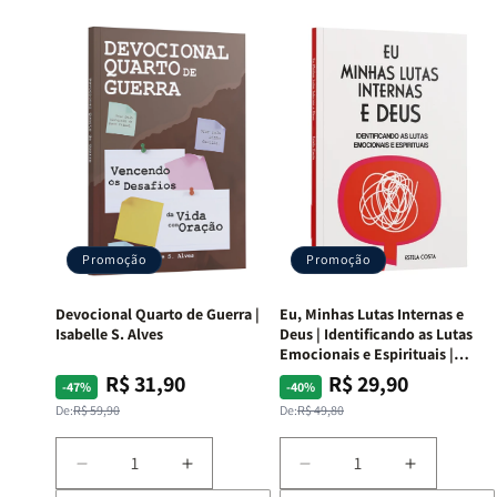
Promoção
Promoção
Devocional Quarto de Guerra |
Eu, Minhas Lutas Internas e
Isabelle S. Alves
Deus | Identificando as Lutas
Emocionais e Espirituais |
Estela Costa
R$ 31,90
R$ 29,90
Preço
Preço
Preço
Preço
-47%
-40%
normal
promocional
normal
promocional
De:
R$ 59,90
De:
R$ 49,80
Diminuir
Aumentar
Diminuir
Aumentar
a
a
a
a