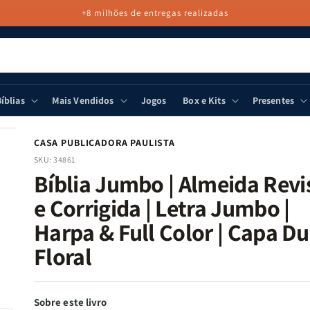
+8 milhões de entregas realizadas
íblias
Mais Vendidos
Jogos
Box e Kits
Presentes
CASA PUBLICADORA PAULISTA
SKU:
34861
Bíblia Jumbo | Almeida Revi
e Corrigida | Letra Jumbo |
Harpa & Full Color | Capa Dur
Floral
Sobre este livro