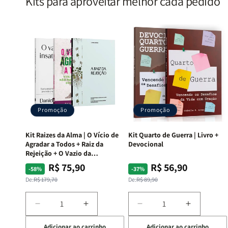
Kits para aproveitar melhor cada pedido
Promoção
Promoção
Kit Raizes da Alma | O Vício de
Kit Quarto de Guerra | Livro +
Agradar a Todos + Raiz da
Devocional
Rejeição + O Vazio da
Insatisfação.
R$ 75,90
R$ 56,90
Preço
Preço
Preço
Preço
-58%
-37%
normal
promocional
normal
promocional
De:
R$ 179,70
De:
R$ 89,90
Diminuir
Aumentar
Diminuir
Aumentar
a
a
a
a
Adicionar ao carrinho
Adicionar ao carrinho