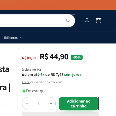
Pesquisar
Fazer
Carrinho
login
Editoras
R$ 44,90
Preço
Preço
-50%
R$ 89,80
normal
promocional
sta
à vista no Pix
ou em até
6x
de R$ 7,48
sem juros
Frete
calculado no checkout.
a |
Em estoque
Quantidade
Adicionar ao
carrinho
Diminuir
Aumentar
a
a