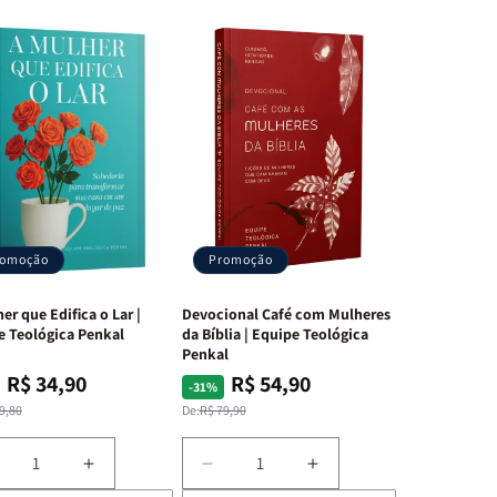
romoção
Promoção
er que Edifica o Lar |
Devocional Café com Mulheres
e Teológica Penkal
da Bíblia | Equipe Teológica
Penkal
R$ 34,90
R$ 54,90
ço
ço
Preço
Preço
-31%
mal
mocional
normal
promocional
9,80
De:
R$ 79,90
iminuir
Aumentar
Diminuir
Aumentar
a
a
a