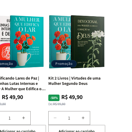
romoção
Promoção
ificando Lares de Paz |
Kit 2 Livros | Virtudes de uma
nhas Lutas Internas e
Mulher Segundo Deus
 A Mulher que Edifica o
R$ 49,90
R$ 49,90
ço
ço
Preço
Preço
-50%
mal
mocional
normal
promocional
9,80
De:
R$ 99,80
iminuir
Aumentar
Diminuir
Aumentar
a
a
a
Adicionar ao carrinho
Adicionar ao carrinho