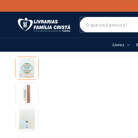
PULAR PARA
O CONTEÚDO
Livros
B
PULAR PARA
AS
INFORMAÇÕES
DO PRODUTO