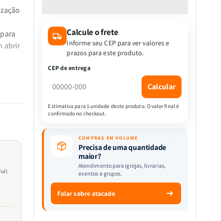
quantidade
quantidade
ização
de
de
Bíblia
Bíblia
Calcule o frete
Jumbo
Jumbo
 para
|
|
Informe seu CEP para ver valores e
 abrir
Almeida
Almeida
prazos para este produto.
Revista
Revista
CEP de entrega
e
e
Corrigida
Corrigida
Calcular
|
|
Letra
Letra
Estimativa para 1 unidade deste produto. O valor final é
a
confirmado no checkout.
Jumbo
Jumbo
|
|
Harpa
Harpa
COMPRAS EM VOLUME
&amp;
&amp;
Precisa de uma quantidade
maior?
Full
Full
r
Atendimento para igrejas, livrarias,
Color
Color
Full
eventos e grupos.
|
|
Capa
Capa
Falar sobre atacado
Dura
Dura
|
|
Floral
Floral