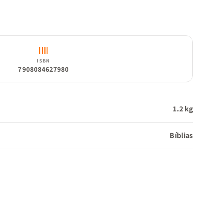
ISBN
7908084627980
1.2 kg
Bíblias