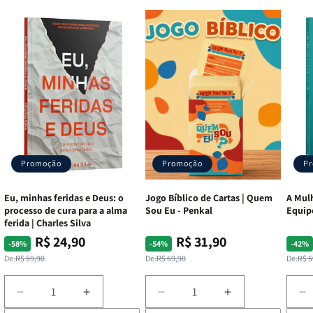
Promoção
Promoção
P
Eu, minhas feridas e Deus: o
Jogo Bíblico de Cartas | Quem
A Mulh
processo de cura para a alma
Sou Eu - Penkal
Equip
ferida | Charles Silva
R$ 24,90
R$ 31,90
Preço
Preço
Preço
Preço
Pre
Pre
-58%
-54%
-42%
normal
promocional
normal
promocional
nor
pro
De:
R$ 59,90
De:
R$ 69,90
De:
R$ 5
Diminuir
Aumentar
Diminuir
Aumentar
D
a
a
a
a
a