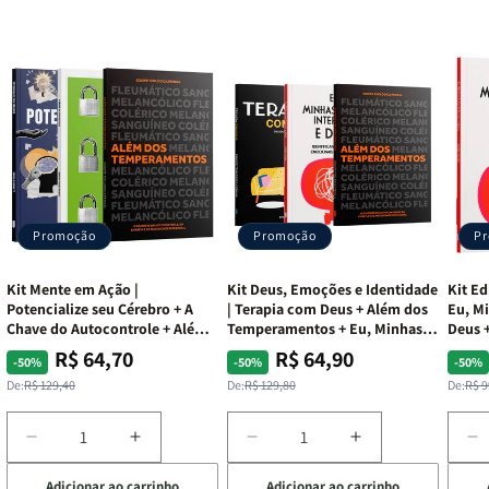
Promoção
Promoção
P
Kit Mente em Ação |
Kit Deus, Emoções e Identidade
Kit Ed
Potencialize seu Cérebro + A
| Terapia com Deus + Além dos
Eu, Mi
Chave do Autocontrole + Além
Temperamentos + Eu, Minhas
Deus +
dos Temperamentos
Feridas e Deus
Lar
R$ 64,70
R$ 64,90
Preço
Preço
Preço
Preço
Pre
Pre
-50%
-50%
-50%
normal
promocional
normal
promocional
nor
pro
De:
R$ 129,40
De:
R$ 129,80
De:
R$ 9
Diminuir
Aumentar
Diminuir
Aumentar
D
a
a
a
a
a
Adicionar ao carrinho
Adicionar ao carrinho