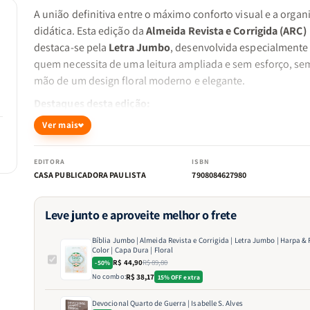
A união definitiva entre o máximo conforto visual e a organ
didática. Esta edição da
Almeida Revista e Corrigida (ARC)
destaca-se pela
Letra Jumbo
, desenvolvida especialmente
quem necessita de uma leitura ampliada e sem esforço, sem
mão de um design floral moderno e elegante.
Destaques desta edição:
Ver mais
Letra Jumbo:
A maior legibilidade disponível, ideal par
EDITORA
ISBN
leitura prolongada e uso em púlpito.
CASA PUBLICADORA PAULISTA
7908084627980
Leve junto e aproveite melhor o frete
Navegação Inteligente:
Divisão das seções dos livros po
cores e borda coordenada para localização instantânea.
Bíblia Jumbo | Almeida Revista e Corrigida | Letra Jumbo | Harpa & 
Color | Capa Dura | Floral
R$ 44,90
R$ 89,80
-50%
No combo:
R$ 38,17
15% OFF extra
Tecnologia Full Color:
Experiência visual imersiva com
Devocional Quarto de Guerra | Isabelle S. Alves