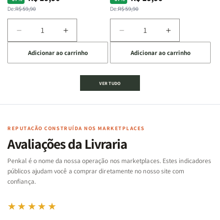
normal
promocional
normal
promocional
De:
R$ 59,90
De:
R$ 59,90
Diminuir
Aumentar
Diminuir
Aumentar
a
a
a
a
Adicionar ao carrinho
Adicionar ao carrinho
quantidade
quantidade
quantidade
quantidade
de
de
de
de
Jogo
Jogo
Jogo
Jogo
VER TUDO
Bíblico
Bíblico
da
da
de
de
memória
memória
Cartas
Cartas
|
|
|
|
Arca
Arca
Famílias
Famílias
de
de
REPUTAÇÃO CONSTRUÍDA NOS MARKETPLACES
da
da
Noé
Noé
Avaliações da Livraria
Bíblia
Bíblia
-
-
Penkal é o nome da nossa operação nos marketplaces. Estes indicadores
Penkal
Penkal
públicos ajudam você a comprar diretamente no nosso site com
confiança.
★★★★★