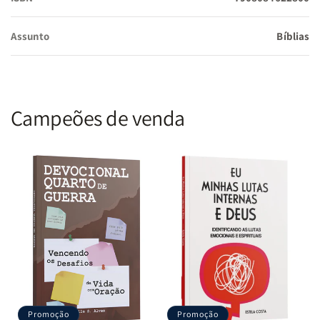
Assunto
Bíblias
Letra Gigante:
Facilitando a leitura por qualquer pessoa,
especialmente para quem precisa de letras maiores, sem abrir
mão de uma diagramação bonita e confortável.
Campeões de venda
Durabilidade e Beleza:
Encadernação em PPM (Poliuretano
Premium), resistente e com acabamento elegante, garantindo
que sua Bíblia permaneça como nova por anos.
Para quem é indicada?
Líderes espirituais:
Uma ferramenta indispensável para
pregações e estudos.
Promoção
Promoção