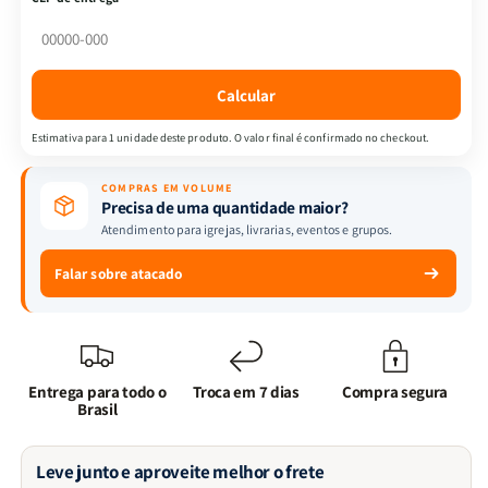
|
|
PPM
PPM
|
|
FULL
FULL
Calcular
COLOR
COLOR
|
|
Estimativa para 1 unidade deste produto. O valor final é confirmado no checkout.
Borda
Borda
Dourada
Dourada
COMPRAS EM VOLUME
-
-
Precisa de uma quantidade maior?
Rosé
Rosé
Atendimento para igrejas, livrarias, eventos e grupos.
e
e
Pink
Pink
Falar sobre atacado
Entrega para todo o
Troca em 7 dias
Compra segura
Brasil
Leve junto e aproveite melhor o frete