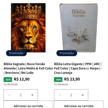
com
com
a
a
as
as
Bíblia
Bíblia
Mulheres
Mulheres
Livro
Livro
da
da
por
por
Bíblia
Bíblia
Livro
Livro
|
|
-
-
Isabelle
Isabelle
um
um
S.
S.
panorama
panorama
Alves
Alves
completo
completo
dos
dos
Promoção
Promoção
66
66
livros
livros
Bíblia Sagrada | Nova Versão
Bíblia Letra Gigante | PPM | ARC |
da
da
Almeida | Letra Média & Full Color
Full Color | Capa Dura c/ Harpa | -
Bíblia
Bíblia
| Brochura | Rei Leão
Cruz Laranja
|
|
R$ 12,90
R$ 23,90
Preço
Preço
Preço
Preço
-50%
-48%
Equipe
Equipe
normal
promocional
normal
promocional
De:
R$ 25,80
De:
R$ 45,90
teológica
teológica
Penkal
Penkal
Diminuir
Aumentar
Diminuir
Aumentar
a
a
a
a
Adicionar ao carrinho
Adicionar ao carrinho
quantidade
quantidade
quantidade
quantidade