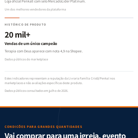
Loja oficial Penkall com selo MercadoLíder Platinum.
Um dos melhores vendedores da plataforma
HISTÓRICO DE PRODUTO
20 mil+
Vendas de um único campeão
Terapia com Deus aparece com nota 4,9 na Shopee.
Dados públicos do marketplace
Estes indicadores representam a reputação da Livraria Família Cristã/Penkal nos
marketplaces e não avaliações específicas deste produto.
Dados públicos consultados em julho de 2026.
CONDIÇÕES PARA GRANDES QUANTIDADES
Vai comprar para uma igreja, evento