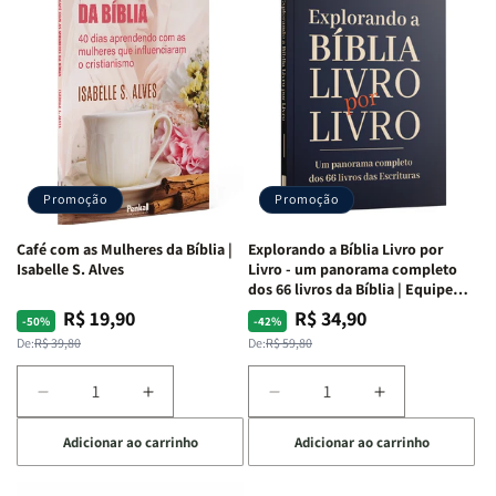
Estudo
Estudo
Estudo
Estudo
da
da
da
da
Mulher
Mulher
Mulher
Mulher
|
|
|
|
NVA
NVA
NVA
NVA
|
|
|
|
Capa
Capa
Capa
Capa
Dura
Dura
Dura
Dura
Promoção
Promoção
|
|
|
|
Preta
Preta
Branca
Branca
Café com as Mulheres da Bíblia |
Explorando a Bíblia Livro por
Isabelle S. Alves
Livro - um panorama completo
dos 66 livros da Bíblia | Equipe
teológica Penkal
R$ 19,90
R$ 34,90
Preço
Preço
Preço
Preço
-50%
-42%
normal
promocional
normal
promocional
De:
R$ 39,80
De:
R$ 59,80
Diminuir
Aumentar
Diminuir
Aumentar
a
a
a
a
Adicionar ao carrinho
Adicionar ao carrinho
quantidade
quantidade
quantidade
quantidade
de
de
de
de
Café
Café
Explorando
Explorando