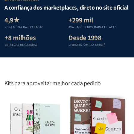
REPUTAÇÃO COMPROVADA
|
|
|
|
A confiança dos marketplaces, direto no site oficial
Equipe
Equipe
Equipe
Equipe
Teológica
Teológica
Teológica
Teológica
4,9★
+299 mil
Penkal
Penkal
Penkal
Penkal
NOTA MÉDIA DA OPERAÇÃO
AVALIAÇÕES NOS MARKETPLACES
+8 milhões
Desde 1998
ENTREGAS REALIZADAS
LIVRARIA FAMÍLIA CRISTÃ
Kits para aproveitar melhor cada pedido