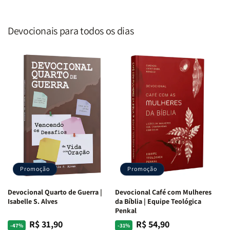
Devocionais para todos os dias
Promoção
Promoção
Devocional Quarto de Guerra |
Devocional Café com Mulheres
Isabelle S. Alves
da Bíblia | Equipe Teológica
Penkal
R$ 31,90
R$ 54,90
Preço
Preço
Preço
Preço
-47%
-31%