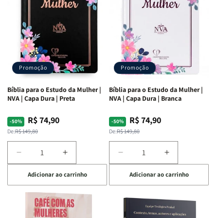
Promoção
Promoção
Bíblia para o Estudo da Mulher |
Bíblia para o Estudo da Mulher |
NVA | Capa Dura | Preta
NVA | Capa Dura | Branca
R$ 74,90
R$ 74,90
Preço
Preço
Preço
Preço
-50%
-50%
normal
promocional
normal
promocional
De:
R$ 149,80
De:
R$ 149,80
Diminuir
Aumentar
Diminuir
Aumentar
a
a
a
a
Adicionar ao carrinho
Adicionar ao carrinho
quantidade
quantidade
quantidade
quantidade
de
de
de
de
Bíblia
Bíblia
Bíblia
Bíblia
para
para
para
para
o
o
o
o