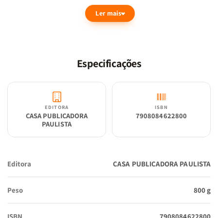
surpreendente, proporcionando uma leitura clara e emocionante.
Ler mais
Por que adquirir esta Bíblia?
Texto inconfundível:
A tradução ARC é conhecida por sua
Especificações
fidelidade ao texto original e linguagem clássica, ideal para
pastores, líderes e todos que buscam compreender
profundamente a Bíblia.
EDITORA
ISBN
CASA PUBLICADORA
7908084622800
PAULISTA
Leitura facilitada:
Com uma diagramação limpa e moderna,
esta Bíblia proporciona uma leitura confortável e agradável,
tornando o estudo das Escrituras ainda mais acessível.
Editora
CASA PUBLICADORA PAULISTA
Peso
800 g
Harpa e Corinhos:
Contém os cânticos mais amados da igreja
brasileira, perfeitos para momentos de louvor e adoração.
ISBN
7908084622800