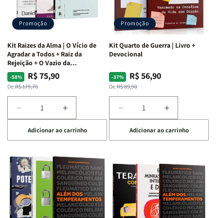
Promoção
Promoção
Kit Raizes da Alma | O Vício de
Kit Quarto de Guerra | Livro +
Agradar a Todos + Raiz da
Devocional
Rejeição + O Vazio da
Insatisfação.
R$ 75,90
R$ 56,90
Preço
Preço
Preço
Preço
-58%
-37%
normal
promocional
normal
promocional
De:
R$ 179,70
De:
R$ 89,90
Diminuir
Aumentar
Diminuir
Aumentar
a
a
a
a
Adicionar ao carrinho
Adicionar ao carrinho
quantidade
quantidade
quantidade
quantidade
de
de
de
de
Kit
Kit
Kit
Kit
Raizes
Raizes
Quarto
Quarto
da
da
de
de
Alma
Alma
Guerra
Guerra
|
|
|
|
O
O
Livro
Livro
Vício
Vício
+
+