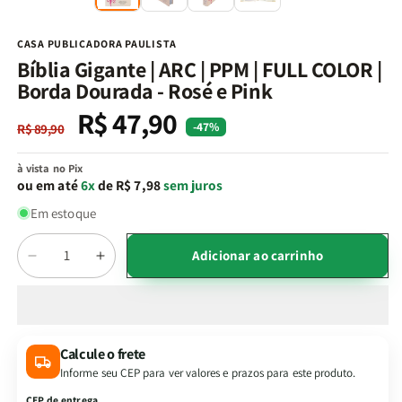
na
n
janela
j
modal
m
CASA PUBLICADORA PAULISTA
Bíblia Gigante | ARC | PPM | FULL COLOR |
Borda Dourada - Rosé e Pink
R$ 47,90
Preço
Preço
-47%
R$ 89,90
normal
promocional
à vista no Pix
ou em até
6x
de R$ 7,98
sem juros
Em estoque
Quantidade
Adicionar ao carrinho
Diminuir
Aumentar
a
a
quantidade
quantidade
de
de
Bíblia
Bíblia
Calcule o frete
Gigante
Gigante
Informe seu CEP para ver valores e prazos para este produto.
|
|
ARC
ARC
CEP de entrega