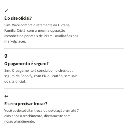
Lutas
Lutas
Segundo
Segundo
Internas
Internas
Deus
Deus
✓
e
e
É o site oficial?
Deus
Deus
Sim. Você compra diretamente da Livraria
+
+
Família Cristã, com a mesma operação
A
A
reconhecida por mais de 299 mil avaliações nos
Mulher
Mulher
marketplaces.
que
que
Edifica
Edifica
🔒
o
o
O pagamento é seguro?
Lar
Lar
Sim. O pagamento é concluído no checkout
seguro da Shopify, com Pix ou cartão, sem sair
do site oficial.
↩
E se eu precisar trocar?
Você pode solicitar troca ou devolução em até 7
dias após o recebimento, diretamente com
nosso atendimento.