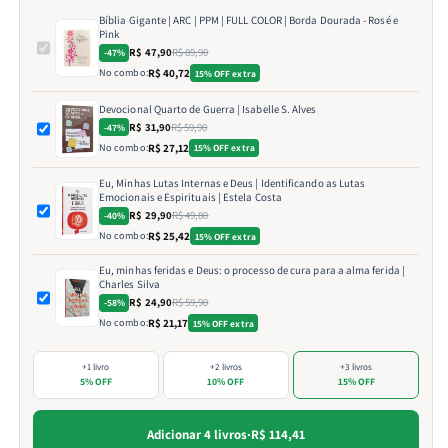
Bíblia Gigante | ARC | PPM | FULL COLOR | Borda Dourada - Rosé e
Pink
R$ 47,90
R$ 89,90
-47%
No combo:
R$ 40,72
15% OFF extra
Devocional Quarto de Guerra | Isabelle S. Alves
R$ 31,90
R$ 59,90
-47%
No combo:
R$ 27,12
15% OFF extra
Eu, Minhas Lutas Internas e Deus | Identificando as Lutas
Emocionais e Espirituais | Estela Costa
R$ 29,90
R$ 49,80
-40%
No combo:
R$ 25,42
15% OFF extra
Eu, minhas feridas e Deus: o processo de cura para a alma ferida |
Charles Silva
R$ 24,90
R$ 59,90
-58%
No combo:
R$ 21,17
15% OFF extra
+1 livro
+2 livros
+3 livros
5% OFF
10% OFF
15% OFF
Adicionar 4 livros
·
R$ 114,41