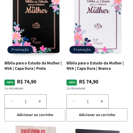
Ribeiro
Ribeiro
Promoção
Promoção
Bíblia para o Estudo da Mulher |
Bíblia para o Estudo da Mulher |
NVA | Capa Dura | Preta
NVA | Capa Dura | Branca
R$ 74,90
R$ 74,90
Preço
Preço
Preço
Preço
-50%
-50%
normal
promocional
normal
promocional
De:
R$ 149,80
De:
R$ 149,80
Diminuir
Aumentar
Diminuir
Aumentar
a
a
a
a
Adicionar ao carrinho
Adicionar ao carrinho
quantidade
quantidade
quantidade
quantidade
de
de
de
de
Bíblia
Bíblia
Bíblia
Bíblia