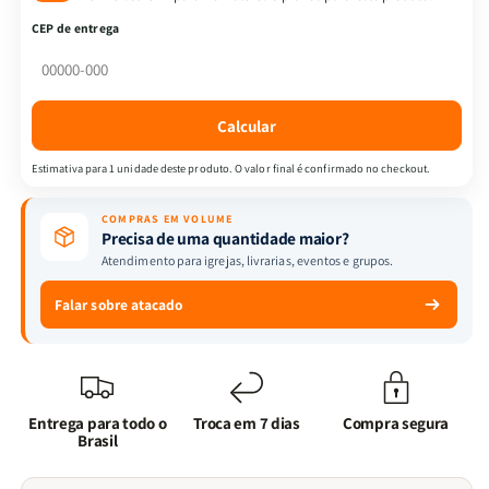
|
|
CEP de entrega
Almeida
Almeida
Revista
Revista
e
e
Corrigida
Corrigida
Calcular
|
|
Harpa
Harpa
Estimativa para 1 unidade deste produto. O valor final é confirmado no checkout.
&amp;
&amp;
Full
Full
COMPRAS EM VOLUME
Color
Color
Precisa de uma quantidade maior?
|
|
Atendimento para igrejas, livrarias, eventos e grupos.
Capa
Capa
PU
PU
Falar sobre atacado
|
|
Marrom
Marrom
Entrega para todo o
Troca em 7 dias
Compra segura
Brasil