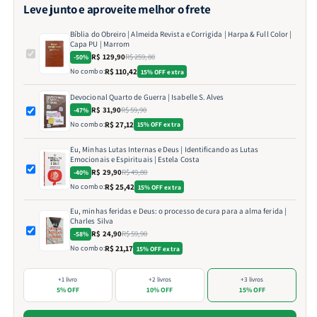
Leve junto e aproveite melhor o frete
Bíblia do Obreiro | Almeida Revista e Corrigida | Harpa & Full Color |
Capa PU | Marrom
R$ 129,90
R$ 259,80
-50%
No combo:
R$ 110,42
15% OFF extra
Devocional Quarto de Guerra | Isabelle S. Alves
R$ 31,90
R$ 59,90
-47%
No combo:
R$ 27,12
15% OFF extra
Eu, Minhas Lutas Internas e Deus | Identificando as Lutas
Emocionais e Espirituais | Estela Costa
R$ 29,90
R$ 49,80
-40%
No combo:
R$ 25,42
15% OFF extra
Eu, minhas feridas e Deus: o processo de cura para a alma ferida |
Charles Silva
R$ 24,90
R$ 59,90
-58%
No combo:
R$ 21,17
15% OFF extra
+1 livro
+2 livros
+3 livros
5% OFF
10% OFF
15% OFF