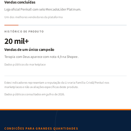
Vendas concluídas
Loja oficial Penkall com selo MercadoLíder Platinum.
Um dos melhores vendedores da plataforma
HISTÓRICO DE PRODUTO
20 mil+
Vendas de um único campeão
Terapia com Deus aparece com nota 4,9 na Shopee.
Dados públicos do marketplace
Estes indicadores representam a reputação da Livraria Família Cristã/Penkal nos
marketplaces e não avaliações específicas deste produto.
Dados públicos consultados em julho de 2026.
CONDIÇÕES PARA GRANDES QUANTIDADES