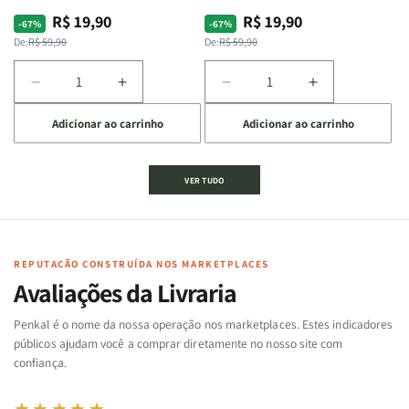
R$ 19,90
R$ 19,90
Preço
Preço
Preço
Preço
-67%
-67%
normal
promocional
normal
promocional
De:
R$ 59,90
De:
R$ 59,90
Diminuir
Aumentar
Diminuir
Aumentar
a
a
a
a
Adicionar ao carrinho
Adicionar ao carrinho
quantidade
quantidade
quantidade
quantidade
de
de
de
de
Jogo
Jogo
Jogo
Jogo
VER TUDO
Bíblico
Bíblico
da
da
de
de
memória
memória
Cartas
Cartas
|
|
|
|
Arca
Arca
Famílias
Famílias
de
de
REPUTAÇÃO CONSTRUÍDA NOS MARKETPLACES
da
da
Noé
Noé
Avaliações da Livraria
Bíblia
Bíblia
-
-
Penkal é o nome da nossa operação nos marketplaces. Estes indicadores
Penkal
Penkal
públicos ajudam você a comprar diretamente no nosso site com
confiança.