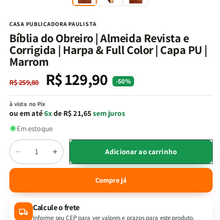
na
n
janela
j
modal
m
CASA PUBLICADORA PAULISTA
Bíblia do Obreiro | Almeida Revista e
Corrigida | Harpa & Full Color | Capa PU |
Marrom
R$ 129,90
Preço
Preço
-50%
R$ 259,80
normal
promocional
à vista no Pix
ou em até
6x
de R$ 21,65
sem juros
Em estoque
Quantidade
Adicionar ao carrinho
Diminuir
Aumentar
a
a
quantidade
quantidade
Compre já
de
de
Bíblia
Bíblia
Calcule o frete
do
do
Obreiro
Obreiro
Informe seu CEP para ver valores e prazos para este produto.