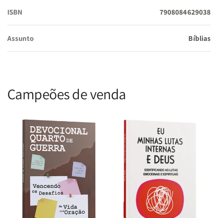
ISBN
7908084629038
Tradução:
Almeida Revista e Corrigida (ARC)
Assunto
Bíblias
Tamanho:
15 x 22,5 cm
Campeões de venda
Capa:
PU de alta durabilidade
Diferenciais:
Fonte Gigante, Fitilho e Borda de Luxo.