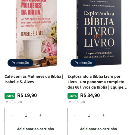
para
para
para
para
o
o
o
o
Estudo
Estudo
Estudo
Estudo
da
da
da
da
Mulher
Mulher
Mulher
Mulher
|
|
|
|
NVA
NVA
NVA
NVA
|
|
|
|
Capa
Capa
Capa
Capa
Dura
Dura
Dura
Dura
Promoção
Promoção
|
|
|
|
Preta
Preta
Branca
Branca
Café com as Mulheres da Bíblia |
Explorando a Bíblia Livro por
Isabelle S. Alves
Livro - um panorama completo
dos 66 livros da Bíblia | Equipe
teológica Penkal
R$ 19,90
R$ 34,90
Preço
Preço
Preço
Preço
-50%
-42%
normal
promocional
normal
promocional
De:
R$ 39,80
De:
R$ 59,80
Diminuir
Aumentar
Diminuir
Aumentar
a
a
a
a
Adicionar ao carrinho
Adicionar ao carrinho
quantidade
quantidade
quantidade
quantidade