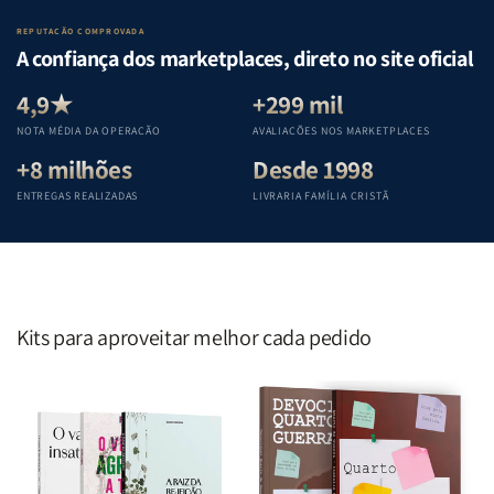
o
o
da
da
Lar
Lar
Bíblia
Bíblia
REPUTAÇÃO COMPROVADA
|
|
|
|
A confiança dos marketplaces, direto no site oficial
Equipe
Equipe
Equipe
Equipe
Teológica
Teológica
Teológica
Teológica
4,9★
+299 mil
Penkal
Penkal
Penkal
Penkal
NOTA MÉDIA DA OPERAÇÃO
AVALIAÇÕES NOS MARKETPLACES
+8 milhões
Desde 1998
ENTREGAS REALIZADAS
LIVRARIA FAMÍLIA CRISTÃ
Kits para aproveitar melhor cada pedido