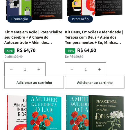
Vício
Vício
+
+
de
de
Devocional
Devocional
Agradar
Agradar
Promoção
Promoção
a
a
Todos
Todos
Kit Mente em Ação | Potencialize
Kit Deus, Emoções e Identidade |
+
+
seu Cérebro + A Chave do
Terapia com Deus + Além dos
Raiz
Raiz
Autocontrole + Além dos
Temperamentos + Eu, Minhas
Temperamentos
Feridas e Deus
da
da
R$ 64,70
R$ 64,90
Preço
Preço
Preço
Preço
-50%
-50%
Rejeição
Rejeição
normal
promocional
normal
promocional
De:
R$ 129,40
De:
R$ 129,80
+
+
O
O
Diminuir
Aumentar
Diminuir
Aumentar
Vazio
Vazio
a
a
a
a
da
da
Adicionar ao carrinho
Adicionar ao carrinho
quantidade
quantidade
quantidade
quantidade
Insatisfação.
Insatisfação.
de
de
de
de
Kit
Kit
Kit
Kit
Mente
Mente
Deus,
Deus,
em
em
Emoções
Emoções
Ação
Ação
e
e
|
|
Identidade
Identidade
Potencialize
Potencialize
|
|