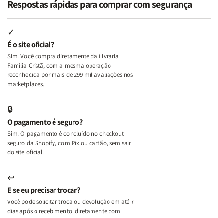
Respostas rápidas para comprar com segurança
Minhas
Minhas
Mulher
Mulher
Lutas
Lutas
Segundo
Segundo
Internas
Internas
Deus
Deus
✓
e
e
É o site oficial?
Deus
Deus
Sim. Você compra diretamente da Livraria
+
+
Família Cristã, com a mesma operação
A
A
reconhecida por mais de 299 mil avaliações nos
Mulher
Mulher
marketplaces.
que
que
Edifica
Edifica
🔒
o
o
O pagamento é seguro?
Lar
Lar
Sim. O pagamento é concluído no checkout
seguro da Shopify, com Pix ou cartão, sem sair
do site oficial.
↩
E se eu precisar trocar?
Você pode solicitar troca ou devolução em até 7
dias após o recebimento, diretamente com