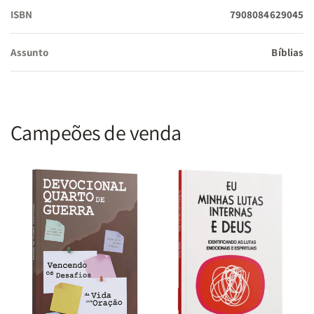
ISBN
7908084629045
Tradução:
Almeida Revista e Corrigida (ARC)
Assunto
Bíblias
Tamanho:
15 x 22,5 cm
Campeões de venda
Capa:
PU de alta durabilidade
Diferenciais:
Fonte Gigante, Fitilho e Borda de Luxo.