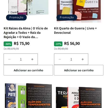
Promoção
Promoção
Kit Raizes da Alma | O Vício de
Kit Quarto de Guerra | Livro +
Agradar a Todos + Raiz da
Devocional
Rejeição + O Vazio da
Insatisfação.
R$ 75,90
R$ 56,90
Preço
Preço
Preço
Preço
-58%
-37%
normal
promocional
normal
promocional
De:
R$ 179,70
De:
R$ 89,90
Diminuir
Aumentar
Diminuir
Aumentar
a
a
a
a
Adicionar ao carrinho
Adicionar ao carrinho
quantidade
quantidade
quantidade
quantidade
de
de
de
de
Kit
Kit
Kit
Kit
Raizes
Raizes
Quarto
Quarto
da
da
de
de
Alma
Alma
Guerra
Guerra
|
|
|
|
O
O
Livro
Livro