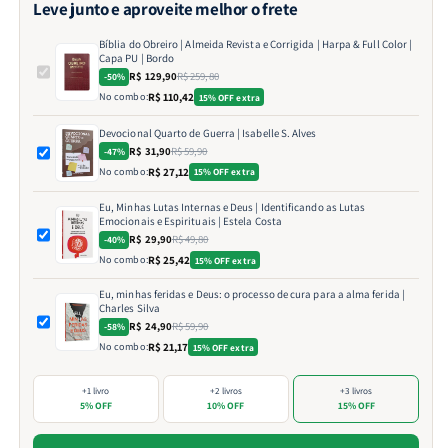
Leve junto e aproveite melhor o frete
Bíblia do Obreiro | Almeida Revista e Corrigida | Harpa & Full Color |
Capa PU | Bordo
R$ 129,90
R$ 259,80
-50%
No combo:
R$ 110,42
15% OFF extra
Devocional Quarto de Guerra | Isabelle S. Alves
R$ 31,90
R$ 59,90
-47%
No combo:
R$ 27,12
15% OFF extra
Eu, Minhas Lutas Internas e Deus | Identificando as Lutas
Emocionais e Espirituais | Estela Costa
R$ 29,90
R$ 49,80
-40%
No combo:
R$ 25,42
15% OFF extra
Eu, minhas feridas e Deus: o processo de cura para a alma ferida |
Charles Silva
R$ 24,90
R$ 59,90
-58%
No combo:
R$ 21,17
15% OFF extra
+1 livro
+2 livros
+3 livros
5% OFF
10% OFF
15% OFF