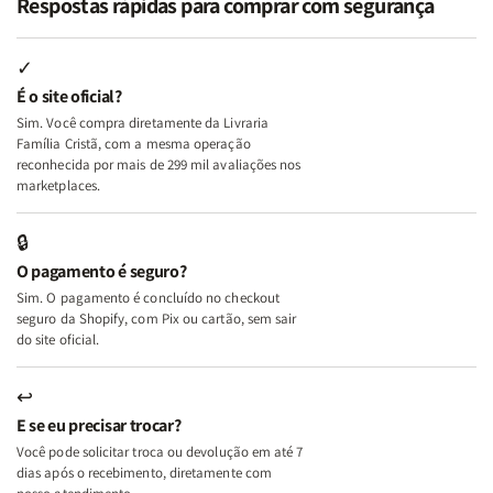
Respostas rápidas para comprar com segurança
Minhas
Minhas
Mulher
Mulher
Lutas
Lutas
Segundo
Segundo
Internas
Internas
Deus
Deus
✓
e
e
É o site oficial?
Deus
Deus
Sim. Você compra diretamente da Livraria
+
+
Família Cristã, com a mesma operação
A
A
reconhecida por mais de 299 mil avaliações nos
Mulher
Mulher
marketplaces.
que
que
Edifica
Edifica
🔒
o
o
O pagamento é seguro?
Lar
Lar
Sim. O pagamento é concluído no checkout
seguro da Shopify, com Pix ou cartão, sem sair
do site oficial.
↩
E se eu precisar trocar?
Você pode solicitar troca ou devolução em até 7
dias após o recebimento, diretamente com