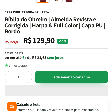
na
n
janela
j
modal
m
CASA PUBLICADORA PAULISTA
Bíblia do Obreiro | Almeida Revista e
Corrigida | Harpa & Full Color | Capa PU |
Bordo
R$ 129,90
Preço
Preço
-50%
R$ 259,80
normal
promocional
à vista no Pix
ou em até
6x
de R$ 21,65
sem juros
Em estoque
Quantidade
Adicionar ao carrinho
Diminuir
Aumentar
a
a
quantidade
quantidade
de
de
Bíblia
Bíblia
Calcule o frete
do
do
Informe seu CEP para ver valores e prazos para este produto.
Obreiro
Obreiro