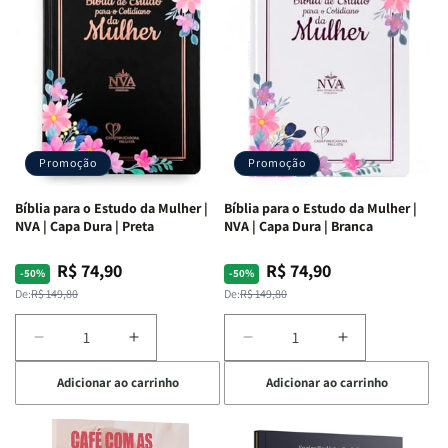
Ribeiro
Ribeiro
Promoção
Promoção
Bíblia para o Estudo da Mulher |
Bíblia para o Estudo da Mulher |
NVA | Capa Dura | Preta
NVA | Capa Dura | Branca
R$ 74,90
R$ 74,90
Preço
Preço
Preço
Preço
-50%
-50%
normal
promocional
normal
promocional
De:
R$ 149,80
De:
R$ 149,80
Diminuir
Aumentar
Diminuir
Aumentar
a
a
a
a
Adicionar ao carrinho
Adicionar ao carrinho
quantidade
quantidade
quantidade
quantidade
de
de
de
de
Bíblia
Bíblia
Bíblia
Bíblia