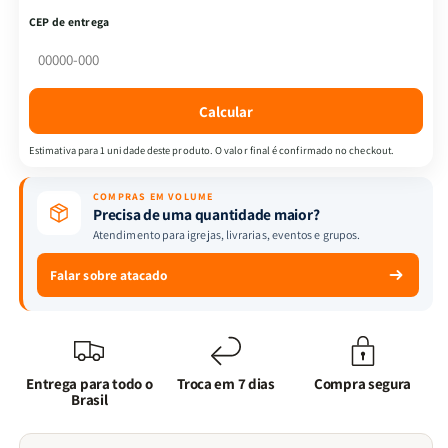
|
|
CEP de entrega
Almeida
Almeida
Revista
Revista
e
e
Corrigida
Corrigida
Calcular
|
|
Harpa
Harpa
Estimativa para 1 unidade deste produto. O valor final é confirmado no checkout.
&amp;
&amp;
Full
Full
COMPRAS EM VOLUME
Color
Color
Precisa de uma quantidade maior?
|
|
Atendimento para igrejas, livrarias, eventos e grupos.
Capa
Capa
PU
PU
Falar sobre atacado
|
|
Bordo
Bordo
Entrega para todo o
Troca em 7 dias
Compra segura
Brasil