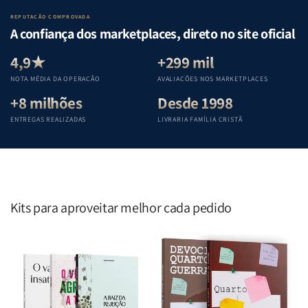
Lar
Lar
Bíblia
Bíblia
REPUTAÇÃO COMPROVADA
|
|
|
|
A confiança dos marketplaces, direto no site oficial
Equipe
Equipe
Equipe
Equipe
Teológica
Teológica
Teológica
Teológica
4,9★
+299 mil
Penkal
Penkal
Penkal
Penkal
NOTA MÉDIA DA OPERAÇÃO
AVALIAÇÕES NOS MARKETPLACES
+8 milhões
Desde 1998
ENTREGAS REALIZADAS
LIVRARIA FAMÍLIA CRISTÃ
Kits para aproveitar melhor cada pedido