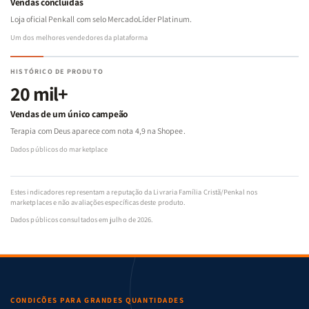
Vendas concluídas
Loja oficial Penkall com selo MercadoLíder Platinum.
Um dos melhores vendedores da plataforma
HISTÓRICO DE PRODUTO
20 mil+
Vendas de um único campeão
Terapia com Deus aparece com nota 4,9 na Shopee.
Dados públicos do marketplace
Estes indicadores representam a reputação da Livraria Família Cristã/Penkal nos
marketplaces e não avaliações específicas deste produto.
Dados públicos consultados em julho de 2026.
CONDIÇÕES PARA GRANDES QUANTIDADES