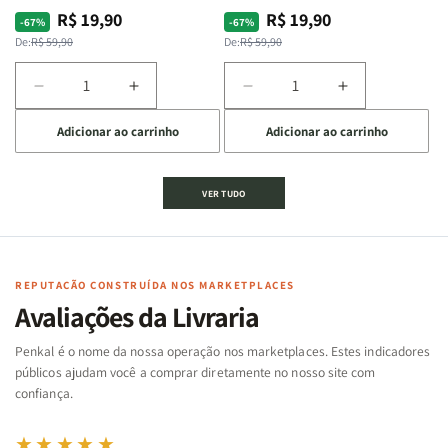
R$ 19,90
R$ 19,90
Preço
Preço
Preço
Preço
-67%
-67%
normal
promocional
normal
promocional
De:
R$ 59,90
De:
R$ 59,90
Diminuir
Aumentar
Diminuir
Aumentar
a
a
a
a
Adicionar ao carrinho
Adicionar ao carrinho
quantidade
quantidade
quantidade
quantidade
de
de
de
de
Jogo
Jogo
Jogo
Jogo
VER TUDO
Bíblico
Bíblico
da
da
de
de
memória
memória
Cartas
Cartas
|
|
|
|
Arca
Arca
Famílias
Famílias
de
de
REPUTAÇÃO CONSTRUÍDA NOS MARKETPLACES
da
da
Noé
Noé
Avaliações da Livraria
Bíblia
Bíblia
-
-
Penkal é o nome da nossa operação nos marketplaces. Estes indicadores
Penkal
Penkal
públicos ajudam você a comprar diretamente no nosso site com
confiança.
★★★★★