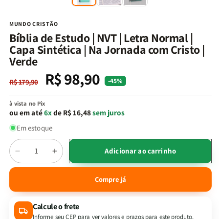
na
n
janela
j
modal
m
MUNDO CRISTÃO
Bíblia de Estudo | NVT | Letra Normal |
Capa Sintética | Na Jornada com Cristo |
Verde
R$ 98,90
Preço
Preço
-45%
R$ 179,90
normal
promocional
à vista no Pix
ou em até
6x
de R$ 16,48
sem juros
Em estoque
Quantidade
Adicionar ao carrinho
Diminuir
Aumentar
a
a
quantidade
quantidade
Compre já
de
de
Bíblia
Bíblia
Calcule o frete
de
de
Estudo
Estudo
Informe seu CEP para ver valores e prazos para este produto.