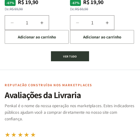
R$ 19,90
R$ 19,90
Preço
Preço
Preço
Preço
-67%
-67%
normal
promocional
normal
promocional
De:
R$ 59,90
De:
R$ 59,90
Diminuir
Aumentar
Diminuir
Aumentar
a
a
a
a
Adicionar ao carrinho
Adicionar ao carrinho
quantidade
quantidade
quantidade
quantidade
de
de
de
de
Jogo
Jogo
Jogo
Jogo
VER TUDO
Bíblico
Bíblico
da
da
de
de
memória
memória
Cartas
Cartas
|
|
|
|
Arca
Arca
Famílias
Famílias
de
de
REPUTAÇÃO CONSTRUÍDA NOS MARKETPLACES
da
da
Noé
Noé
Avaliações da Livraria
Bíblia
Bíblia
-
-
Penkal é o nome da nossa operação nos marketplaces. Estes indicadores
Penkal
Penkal
públicos ajudam você a comprar diretamente no nosso site com
confiança.
★★★★★