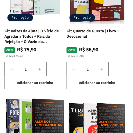
Promoção
Promoção
Kit Raizes da Alma | O Vício de
Kit Quarto de Guerra | Livro +
Agradar a Todos + Raiz da
Devocional
Rejeição + O Vazio da
Insatisfação.
R$ 75,90
R$ 56,90
Preço
Preço
Preço
Preço
-58%
-37%
normal
promocional
normal
promocional
De:
R$ 179,70
De:
R$ 89,90
Diminuir
Aumentar
Diminuir
Aumentar
a
a
a
a
Adicionar ao carrinho
Adicionar ao carrinho
quantidade
quantidade
quantidade
quantidade
de
de
de
de
Kit
Kit
Kit
Kit
Raizes
Raizes
Quarto
Quarto
da
da
de
de
Alma
Alma
Guerra
Guerra
|
|
|
|
O
O
Livro
Livro