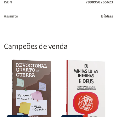
ISBN
7898950265623
• Lições de vida a partir da experiência de personagens bíblicos
Assunto
Bíblias
que tiveram encontros especiais com Deus.
• Textos com alertas e orientações sobre alguns dos principais
desafios que o cristão enfrentará ao longo de sua caminhada.
Campeões de venda
• 150 versículos em destaque ao longo de toda a Bíblia, que
servem como referências para a jornada com Cristo.
• Orações ao final de cada livro da Bíblia, a fim de inspirar o leitor
a desenvolver o hábito de orar como a Palavra de Deus orienta.
• Recursos especiais, como índice de seções, linha do tempo dos
principais eventos bíblicos e plano anual de leitura.
• Mais de 4.000 notas de rodapé para auxiliar no entendimento