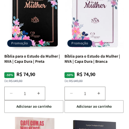
Ribeiro
Ribeiro
Promoção
Promoção
Bíblia para o Estudo da Mulher |
Bíblia para o Estudo da Mulher |
NVA | Capa Dura | Preta
NVA | Capa Dura | Branca
R$ 74,90
R$ 74,90
Preço
Preço
Preço
Preço
-50%
-50%
normal
promocional
normal
promocional
De:
R$ 149,80
De:
R$ 149,80
Diminuir
Aumentar
Diminuir
Aumentar
a
a
a
a
Adicionar ao carrinho
Adicionar ao carrinho
quantidade
quantidade
quantidade
quantidade
de
de
de
de
Bíblia
Bíblia
Bíblia
Bíblia
para
para
para
para