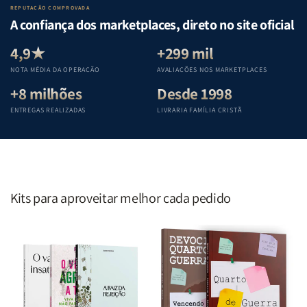
Lar
Lar
Bíblia
Bíblia
REPUTAÇÃO COMPROVADA
|
|
|
|
A confiança dos marketplaces, direto no site oficial
Equipe
Equipe
Equipe
Equipe
Teológica
Teológica
Teológica
Teológica
4,9★
+299 mil
Penkal
Penkal
Penkal
Penkal
NOTA MÉDIA DA OPERAÇÃO
AVALIAÇÕES NOS MARKETPLACES
+8 milhões
Desde 1998
ENTREGAS REALIZADAS
LIVRARIA FAMÍLIA CRISTÃ
Kits para aproveitar melhor cada pedido