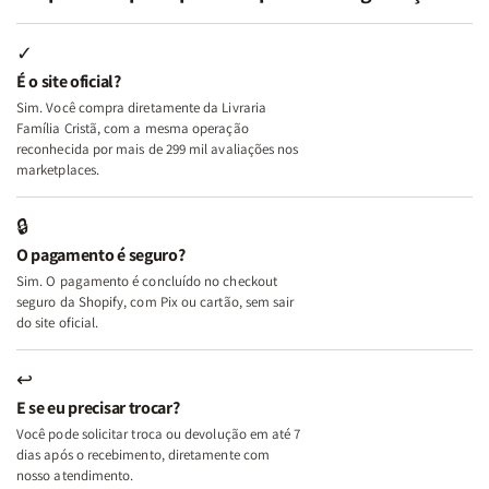
Minhas
Minhas
Mulher
Mulher
Lutas
Lutas
Segundo
Segundo
Internas
Internas
Deus
Deus
✓
e
e
É o site oficial?
Deus
Deus
Sim. Você compra diretamente da Livraria
+
+
Família Cristã, com a mesma operação
A
A
reconhecida por mais de 299 mil avaliações nos
Mulher
Mulher
marketplaces.
que
que
Edifica
Edifica
🔒
o
o
O pagamento é seguro?
Lar
Lar
Sim. O pagamento é concluído no checkout
seguro da Shopify, com Pix ou cartão, sem sair
do site oficial.
↩
E se eu precisar trocar?
Você pode solicitar troca ou devolução em até 7
dias após o recebimento, diretamente com
nosso atendimento.