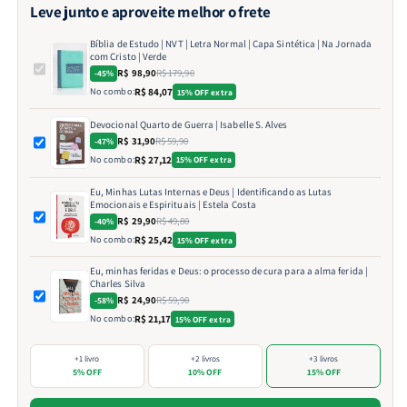
Leve junto e aproveite melhor o frete
Bíblia de Estudo | NVT | Letra Normal | Capa Sintética | Na Jornada
com Cristo | Verde
R$ 98,90
R$ 179,90
-45%
No combo:
R$ 84,07
15% OFF extra
Devocional Quarto de Guerra | Isabelle S. Alves
R$ 31,90
R$ 59,90
-47%
No combo:
R$ 27,12
15% OFF extra
Eu, Minhas Lutas Internas e Deus | Identificando as Lutas
Emocionais e Espirituais | Estela Costa
R$ 29,90
R$ 49,80
-40%
No combo:
R$ 25,42
15% OFF extra
Eu, minhas feridas e Deus: o processo de cura para a alma ferida |
Charles Silva
R$ 24,90
R$ 59,90
-58%
No combo:
R$ 21,17
15% OFF extra
+1 livro
+2 livros
+3 livros
5% OFF
10% OFF
15% OFF