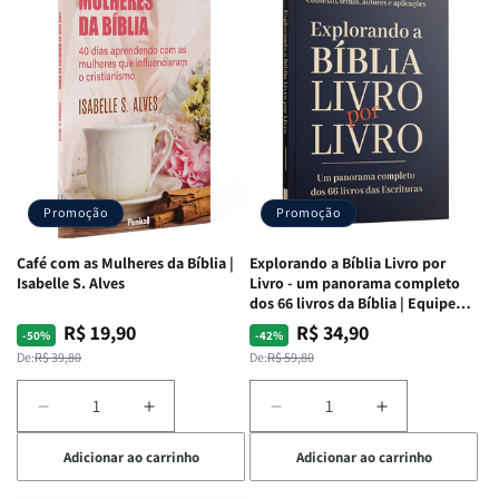
o
o
o
o
Estudo
Estudo
Estudo
Estudo
da
da
da
da
Mulher
Mulher
Mulher
Mulher
|
|
|
|
NVA
NVA
NVA
NVA
|
|
|
|
Capa
Capa
Capa
Capa
Dura
Dura
Dura
Dura
Promoção
Promoção
|
|
|
|
Preta
Preta
Branca
Branca
Café com as Mulheres da Bíblia |
Explorando a Bíblia Livro por
Isabelle S. Alves
Livro - um panorama completo
dos 66 livros da Bíblia | Equipe
teológica Penkal
R$ 19,90
R$ 34,90
Preço
Preço
Preço
Preço
-50%
-42%
normal
promocional
normal
promocional
De:
R$ 39,80
De:
R$ 59,80
Diminuir
Aumentar
Diminuir
Aumentar
a
a
a
a
Adicionar ao carrinho
Adicionar ao carrinho
quantidade
quantidade
quantidade
quantidade
de
de
de
de