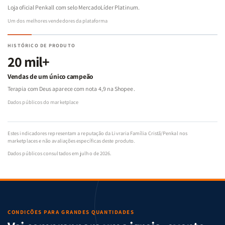
Loja oficial Penkall com selo MercadoLíder Platinum.
Um dos melhores vendedores da plataforma
HISTÓRICO DE PRODUTO
20 mil+
Vendas de um único campeão
Terapia com Deus aparece com nota 4,9 na Shopee.
Dados públicos do marketplace
Estes indicadores representam a reputação da Livraria Família Cristã/Penkal nos
marketplaces e não avaliações específicas deste produto.
Dados públicos consultados em julho de 2026.
CONDIÇÕES PARA GRANDES QUANTIDADES