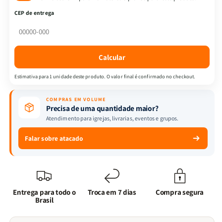
|
|
CEP de entrega
NVT
NVT
|
|
Letra
Letra
Normal
Normal
Calcular
|
|
Capa
Capa
Estimativa para 1 unidade deste produto. O valor final é confirmado no checkout.
Sintética
Sintética
|
|
COMPRAS EM VOLUME
Na
Na
Precisa de uma quantidade maior?
Jornada
Jornada
Atendimento para igrejas, livrarias, eventos e grupos.
com
com
Cristo
Cristo
Falar sobre atacado
|
|
Verde
Verde
Entrega para todo o
Troca em 7 dias
Compra segura
Brasil