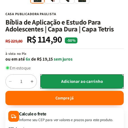
na
n
janela
j
modal
m
CASA PUBLICADORA PAULISTA
Bíblia de Aplicação e Estudo Para
Adolescentes | Capa Dura | Capa Tetris
R$ 114,90
Preço
Preço
-50%
R$ 229,80
normal
promocional
à vista no Pix
ou em até
6x
de R$ 19,15
sem juros
Em estoque
Quantidade
Adicionar ao carrinho
Diminuir
Aumentar
a
a
quantidade
quantidade
Compre já
de
de
Bíblia
Bíblia
Calcule o frete
de
de
Aplicação
Aplicação
Informe seu CEP para ver valores e prazos para este produto.
e
e