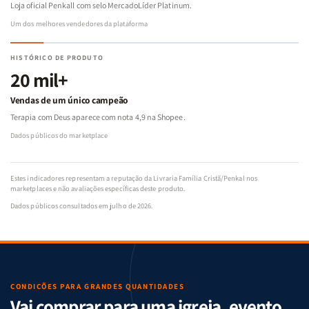
Loja oficial Penkall com selo MercadoLíder Platinum.
Um dos melhores vendedores da plataforma
HISTÓRICO DE PRODUTO
20 mil+
Vendas de um único campeão
Terapia com Deus aparece com nota 4,9 na Shopee.
Dados públicos do marketplace
Estes indicadores representam a reputação da Livraria Família Cristã/Penkal nos
marketplaces e não avaliações específicas deste produto.
Dados públicos consultados em julho de 2026.
CONDIÇÕES PARA GRANDES QUANTIDADES
Vai comprar para uma igreja, evento