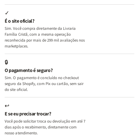
Lutas
Lutas
Segundo
Segundo
Internas
Internas
Deus
Deus
✓
e
e
É o site oficial?
Deus
Deus
Sim. Você compra diretamente da Livraria
+
+
Família Cristã, com a mesma operação
A
A
reconhecida por mais de 299 mil avaliações nos
Mulher
Mulher
marketplaces.
que
que
Edifica
Edifica
🔒
o
o
O pagamento é seguro?
Lar
Lar
Sim. O pagamento é concluído no checkout
seguro da Shopify, com Pix ou cartão, sem sair
do site oficial.
↩
E se eu precisar trocar?
Você pode solicitar troca ou devolução em até 7
dias após o recebimento, diretamente com
nosso atendimento.