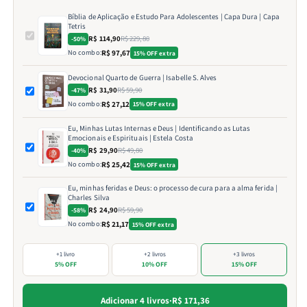
Bíblia de Aplicação e Estudo Para Adolescentes | Capa Dura | Capa
Tetris
R$ 114,90
R$ 229,80
-50%
No combo:
R$ 97,67
15% OFF extra
Devocional Quarto de Guerra | Isabelle S. Alves
R$ 31,90
R$ 59,90
-47%
No combo:
R$ 27,12
15% OFF extra
Eu, Minhas Lutas Internas e Deus | Identificando as Lutas
Emocionais e Espirituais | Estela Costa
R$ 29,90
R$ 49,80
-40%
No combo:
R$ 25,42
15% OFF extra
Eu, minhas feridas e Deus: o processo de cura para a alma ferida |
Charles Silva
R$ 24,90
R$ 59,90
-58%
No combo:
R$ 21,17
15% OFF extra
+1 livro
+2 livros
+3 livros
5% OFF
10% OFF
15% OFF
Adicionar 4 livros
·
R$ 171,36