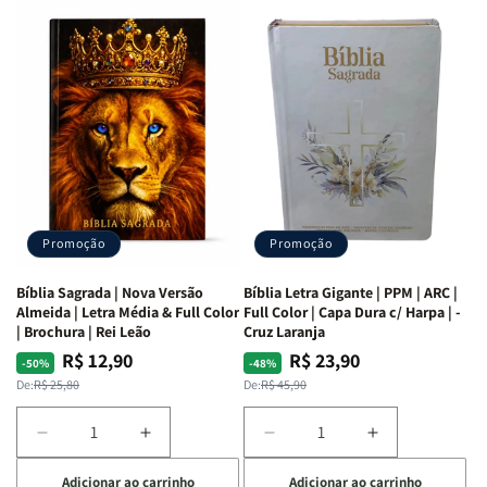
Café
Café
Explorando
Explorando
com
com
a
a
as
as
Bíblia
Bíblia
Mulheres
Mulheres
Livro
Livro
da
da
por
por
Bíblia
Bíblia
Livro
Livro
|
|
-
-
Isabelle
Isabelle
um
um
S.
S.
panorama
panorama
Alves
Alves
completo
completo
dos
dos
Promoção
Promoção
66
66
livros
livros
Bíblia Sagrada | Nova Versão
Bíblia Letra Gigante | PPM | ARC |
da
da
Almeida | Letra Média & Full Color
Full Color | Capa Dura c/ Harpa | -
Bíblia
Bíblia
| Brochura | Rei Leão
Cruz Laranja
|
|
R$ 12,90
R$ 23,90
Preço
Preço
Preço
Preço
-50%
-48%
Equipe
Equipe
normal
promocional
normal
promocional
De:
R$ 25,80
De:
R$ 45,90
teológica
teológica
Penkal
Penkal
Diminuir
Aumentar
Diminuir
Aumentar
a
a
a
a
Adicionar ao carrinho
Adicionar ao carrinho