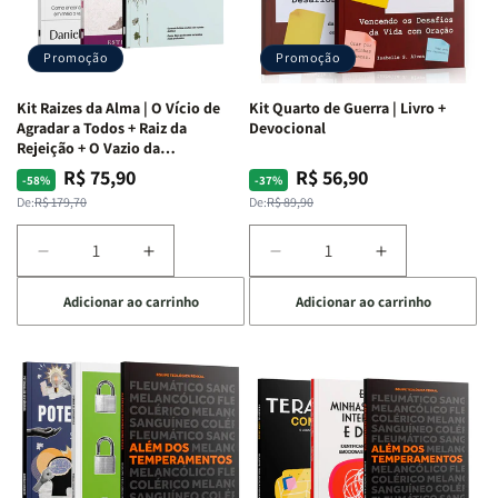
Promoção
Promoção
Kit Raizes da Alma | O Vício de
Kit Quarto de Guerra | Livro +
Agradar a Todos + Raiz da
Devocional
Rejeição + O Vazio da
Insatisfação.
R$ 75,90
R$ 56,90
Preço
Preço
Preço
Preço
-58%
-37%
normal
promocional
normal
promocional
De:
R$ 179,70
De:
R$ 89,90
Diminuir
Aumentar
Diminuir
Aumentar
a
a
a
a
Adicionar ao carrinho
Adicionar ao carrinho
quantidade
quantidade
quantidade
quantidade
de
de
de
de
Kit
Kit
Kit
Kit
Raizes
Raizes
Quarto
Quarto
da
da
de
de
Alma
Alma
Guerra
Guerra
|
|
|
|
O
O
Livro
Livro
Vício
Vício
+
+