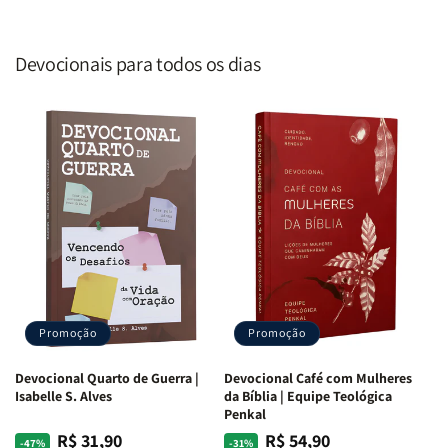
Devocionais para todos os dias
Promoção
Promoção
Devocional Quarto de Guerra |
Devocional Café com Mulheres
Isabelle S. Alves
da Bíblia | Equipe Teológica
Penkal
R$ 31,90
R$ 54,90
Preço
Preço
Preço
Preço
-47%
-31%