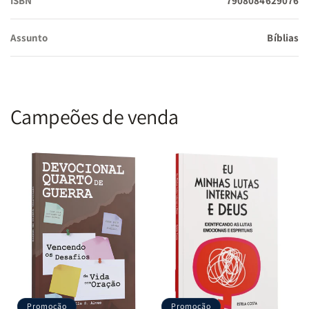
ISBN
7908084629076
Recurso Especial:
Promessas em Destaque
Assunto
Bíblias
Formato:
15 x 22,5 cm
Campeões de venda
Acabamento:
Capa Dura com Fitilho
Impressão:
Full Color (Totalmente Colorida)
Interno:
Borda com divisão por cores para facilitar a
localização dos livros
Promoção
Promoção