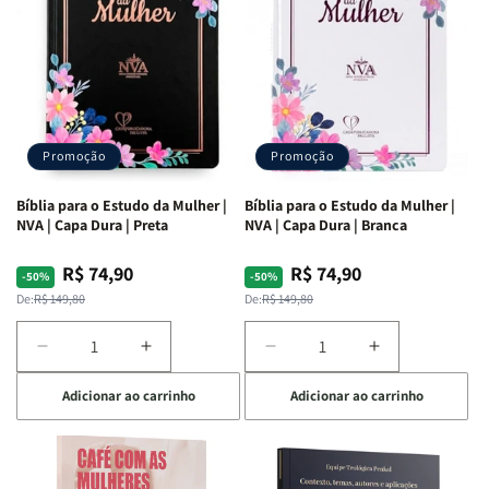
Promoção
Promoção
Bíblia para o Estudo da Mulher |
Bíblia para o Estudo da Mulher |
NVA | Capa Dura | Preta
NVA | Capa Dura | Branca
R$ 74,90
R$ 74,90
Preço
Preço
Preço
Preço
-50%
-50%
normal
promocional
normal
promocional
De:
R$ 149,80
De:
R$ 149,80
Diminuir
Aumentar
Diminuir
Aumentar
a
a
a
a
Adicionar ao carrinho
Adicionar ao carrinho
quantidade
quantidade
quantidade
quantidade
de
de
de
de
Bíblia
Bíblia
Bíblia
Bíblia
para
para
para
para