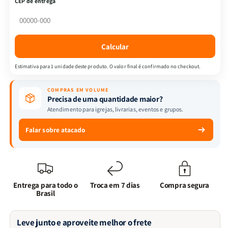
CEP de entrega
Estudo
Estudo
Para
Para
Adolescentes
Adolescentes
|
|
Calcular
Capa
Capa
Dura
Dura
Estimativa para 1 unidade deste produto. O valor final é confirmado no checkout.
|
|
Capa
Capa
COMPRAS EM VOLUME
Tetris
Tetris
Precisa de uma quantidade maior?
Atendimento para igrejas, livrarias, eventos e grupos.
Falar sobre atacado
Entrega para todo o
Troca em 7 dias
Compra segura
Brasil
Leve junto e aproveite melhor o frete