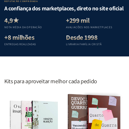
Lar
Lar
Bíblia
Bíblia
REPUTAÇÃO COMPROVADA
|
|
|
|
A confiança dos marketplaces, direto no site oficial
Equipe
Equipe
Equipe
Equipe
Teológica
Teológica
Teológica
Teológica
4,9★
+299 mil
Penkal
Penkal
Penkal
Penkal
NOTA MÉDIA DA OPERAÇÃO
AVALIAÇÕES NOS MARKETPLACES
+8 milhões
Desde 1998
ENTREGAS REALIZADAS
LIVRARIA FAMÍLIA CRISTÃ
Kits para aproveitar melhor cada pedido