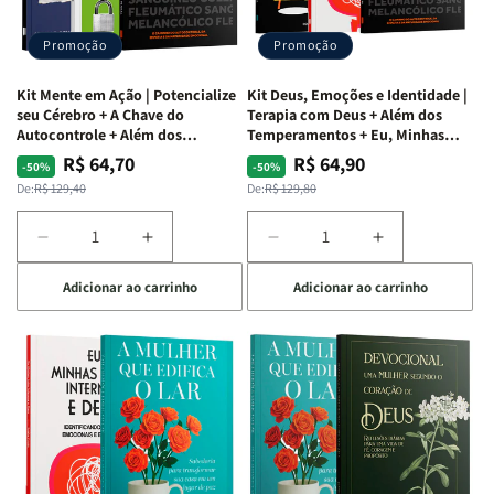
de
de
Devocional
Devocional
Agradar
Agradar
Promoção
Promoção
a
a
Todos
Todos
Kit Mente em Ação | Potencialize
Kit Deus, Emoções e Identidade |
+
+
seu Cérebro + A Chave do
Terapia com Deus + Além dos
Raiz
Raiz
Autocontrole + Além dos
Temperamentos + Eu, Minhas
Temperamentos
Feridas e Deus
da
da
R$ 64,70
R$ 64,90
Preço
Preço
Preço
Preço
-50%
-50%
Rejeição
Rejeição
normal
promocional
normal
promocional
De:
R$ 129,40
De:
R$ 129,80
+
+
O
O
Diminuir
Aumentar
Diminuir
Aumentar
Vazio
Vazio
a
a
a
a
da
da
Adicionar ao carrinho
Adicionar ao carrinho
quantidade
quantidade
quantidade
quantidade
Insatisfação.
Insatisfação.
de
de
de
de
Kit
Kit
Kit
Kit
Mente
Mente
Deus,
Deus,
em
em
Emoções
Emoções
Ação
Ação
e
e
|
|
Identidade
Identidade
Potencialize
Potencialize
|
|
seu
seu
Terapia
Terapia