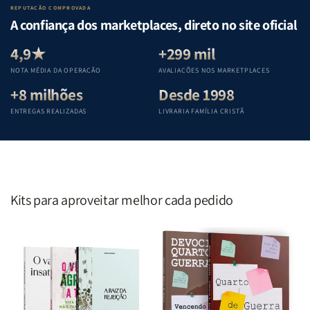
Lar
Lar
Bíblia
Bíblia
REPUTAÇÃO COMPROVADA
|
|
|
|
A confiança dos marketplaces, direto no site oficial
Equipe
Equipe
Equipe
Equipe
Teológica
Teológica
Teológica
Teológica
4,9★
+299 mil
Penkal
Penkal
Penkal
Penkal
NOTA MÉDIA DA OPERAÇÃO
AVALIAÇÕES NOS MARKETPLACES
+8 milhões
Desde 1998
ENTREGAS REALIZADAS
LIVRARIA FAMÍLIA CRISTÃ
Kits para aproveitar melhor cada pedido