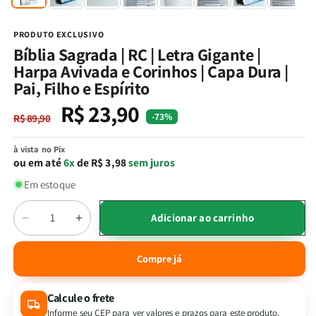
na
n
janela
j
modal
m
PRODUTO EXCLUSIVO
Bíblia Sagrada | RC | Letra Gigante |
Harpa Avivada e Corinhos | Capa Dura |
Pai, Filho e Espírito
R$ 23,90
Preço
Preço
-73%
R$ 89,90
normal
promocional
à vista no Pix
ou em até
6x
de R$ 3,98
sem juros
Em estoque
Quantidade
Adicionar ao carrinho
Diminuir
Aumentar
a
a
quantidade
quantidade
Compre já
de
de
Bíblia
Bíblia
Calcule o frete
Sagrada
Sagrada
|
|
Informe seu CEP para ver valores e prazos para este produto.