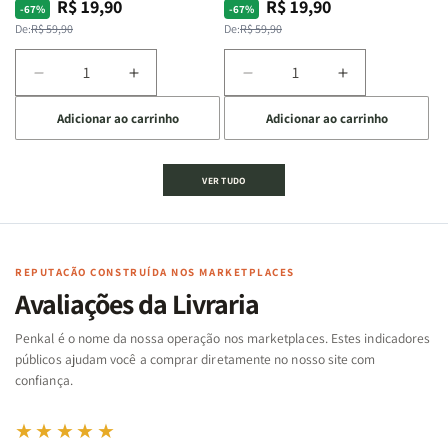
R$ 19,90
R$ 19,90
Preço
Preço
Preço
Preço
-67%
-67%
normal
promocional
normal
promocional
De:
R$ 59,90
De:
R$ 59,90
Diminuir
Aumentar
Diminuir
Aumentar
a
a
a
a
Adicionar ao carrinho
Adicionar ao carrinho
quantidade
quantidade
quantidade
quantidade
de
de
de
de
Jogo
Jogo
Jogo
Jogo
VER TUDO
Bíblico
Bíblico
da
da
de
de
memória
memória
Cartas
Cartas
|
|
|
|
Arca
Arca
Famílias
Famílias
de
de
REPUTAÇÃO CONSTRUÍDA NOS MARKETPLACES
da
da
Noé
Noé
Avaliações da Livraria
Bíblia
Bíblia
-
-
Penkal é o nome da nossa operação nos marketplaces. Estes indicadores
Penkal
Penkal
públicos ajudam você a comprar diretamente no nosso site com
confiança.
★★★★★