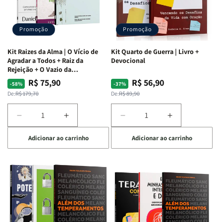
Promoção
Promoção
Kit Raizes da Alma | O Vício de
Kit Quarto de Guerra | Livro +
Agradar a Todos + Raiz da
Devocional
Rejeição + O Vazio da
Insatisfação.
R$ 75,90
R$ 56,90
Preço
Preço
Preço
Preço
-58%
-37%
normal
promocional
normal
promocional
De:
R$ 179,70
De:
R$ 89,90
Diminuir
Aumentar
Diminuir
Aumentar
a
a
a
a
Adicionar ao carrinho
Adicionar ao carrinho
quantidade
quantidade
quantidade
quantidade
de
de
de
de
Kit
Kit
Kit
Kit
Raizes
Raizes
Quarto
Quarto
da
da
de
de
Alma
Alma
Guerra
Guerra
|
|
|
|
O
O
Livro
Livro