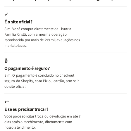
Minhas
Minhas
Mulher
Mulher
Lutas
Lutas
Segundo
Segundo
Internas
Internas
Deus
Deus
✓
e
e
É o site oficial?
Deus
Deus
Sim. Você compra diretamente da Livraria
+
+
Família Cristã, com a mesma operação
A
A
reconhecida por mais de 299 mil avaliações nos
Mulher
Mulher
marketplaces.
que
que
Edifica
Edifica
🔒
o
o
O pagamento é seguro?
Lar
Lar
Sim. O pagamento é concluído no checkout
seguro da Shopify, com Pix ou cartão, sem sair
do site oficial.
↩
E se eu precisar trocar?
Você pode solicitar troca ou devolução em até 7
dias após o recebimento, diretamente com
nosso atendimento.