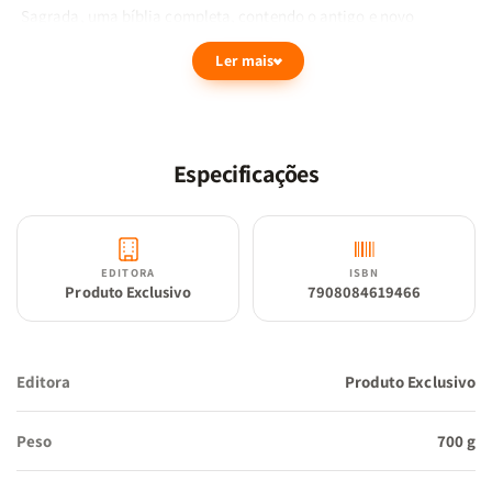
Sagrada, uma bíblia completa, contendo o antigo e novo
testamento sendo a tradução João Ferreira de Almeida Revista e
Ler mais
Corrigida (ARC). Possuí Harpa Avivada e Corinhos.
Especificações
EDITORA
ISBN
Produto Exclusivo
7908084619466
Editora
Produto Exclusivo
Peso
700 g