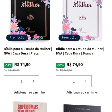
Ribeiro
Ribeiro
Promoção
Promoção
Bíblia para o Estudo da Mulher |
Bíblia para o Estudo da Mulher |
NVA | Capa Dura | Preta
NVA | Capa Dura | Branca
R$ 74,90
R$ 74,90
Preço
Preço
Preço
Preço
-50%
-50%
normal
promocional
normal
promocional
De:
R$ 149,80
De:
R$ 149,80
Diminuir
Aumentar
Diminuir
Aumentar
a
a
a
a
Adicionar ao carrinho
Adicionar ao carrinho
quantidade
quantidade
quantidade
quantidade
de
de
de
de
Bíblia
Bíblia
Bíblia
Bíblia
para
para
para
para