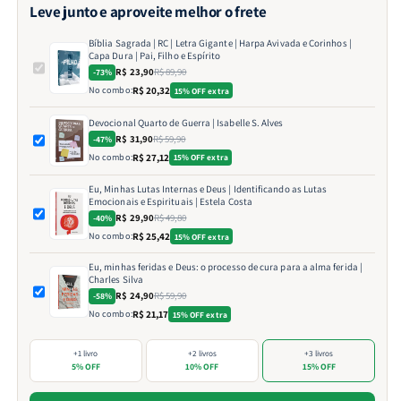
Leve junto e aproveite melhor o frete
Bíblia Sagrada | RC | Letra Gigante | Harpa Avivada e Corinhos |
Capa Dura | Pai, Filho e Espírito
R$ 23,90
R$ 89,90
-73%
No combo:
R$ 20,32
15% OFF extra
Devocional Quarto de Guerra | Isabelle S. Alves
R$ 31,90
R$ 59,90
-47%
No combo:
R$ 27,12
15% OFF extra
Eu, Minhas Lutas Internas e Deus | Identificando as Lutas
Emocionais e Espirituais | Estela Costa
R$ 29,90
R$ 49,80
-40%
No combo:
R$ 25,42
15% OFF extra
Eu, minhas feridas e Deus: o processo de cura para a alma ferida |
Charles Silva
R$ 24,90
R$ 59,90
-58%
No combo:
R$ 21,17
15% OFF extra
+1 livro
+2 livros
+3 livros
5% OFF
10% OFF
15% OFF