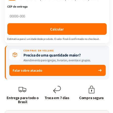
RC
RC
CEP de entrega
|
|
Letra
Letra
Gigante
Gigante
|
|
Calcular
Harpa
Harpa
Avivada
Avivada
Estimativa para 1 unidade deste produto. O valor final é confirmado no checkout.
e
e
Corinhos
Corinhos
COMPRAS EM VOLUME
|
|
Precisa de uma quantidade maior?
Capa
Capa
Atendimento para igrejas, livrarias, eventos e grupos.
Dura
Dura
|
|
Falar sobre atacado
Pai,
Pai,
Filho
Filho
e
e
Espírito
Espírito
Entrega para todo o
Troca em 7 dias
Compra segura
Brasil