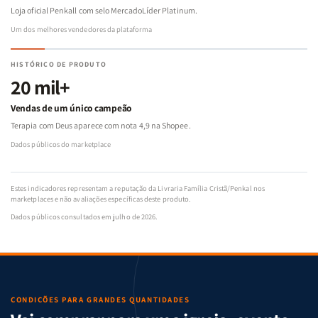
Loja oficial Penkall com selo MercadoLíder Platinum.
Um dos melhores vendedores da plataforma
HISTÓRICO DE PRODUTO
20 mil+
Vendas de um único campeão
Terapia com Deus aparece com nota 4,9 na Shopee.
Dados públicos do marketplace
Estes indicadores representam a reputação da Livraria Família Cristã/Penkal nos
marketplaces e não avaliações específicas deste produto.
Dados públicos consultados em julho de 2026.
CONDIÇÕES PARA GRANDES QUANTIDADES