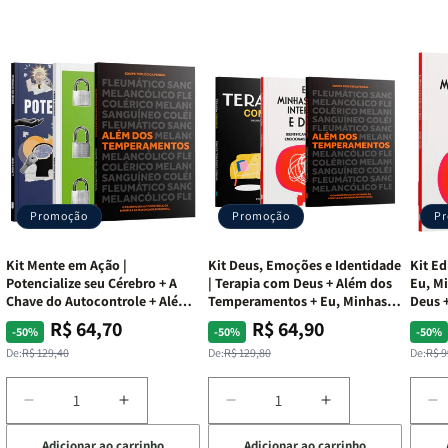
Promoção
Promoção
P
Kit Mente em Ação |
Kit Deus, Emoções e Identidade
Kit Ed
Potencialize seu Cérebro + A
| Terapia com Deus + Além dos
Eu, Mi
Chave do Autocontrole + Além
Temperamentos + Eu, Minhas
Deus +
dos Temperamentos
Feridas e Deus
Lar
R$ 64,70
R$ 64,90
Preço
Preço
Preço
Preço
Pre
Pre
-50%
-50%
-50%
normal
promocional
normal
promocional
nor
pro
De:
R$ 129,40
De:
R$ 129,80
De:
R$ 9
Diminuir
Aumentar
Diminuir
Aumentar
D
a
a
a
a
a
Adicionar ao carrinho
Adicionar ao carrinho