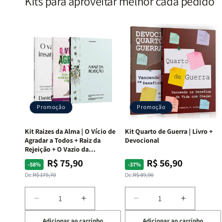
Kits para aproveitar melhor cada pedido
Promoção
Promoção
Kit Raizes da Alma | O Vício de
Kit Quarto de Guerra | Livro +
Agradar a Todos + Raiz da
Devocional
Rejeição + O Vazio da
Insatisfação.
R$ 75,90
R$ 56,90
Preço
Preço
Preço
Preço
-58%
-37%
normal
promocional
normal
promocional
De:
R$ 179,70
De:
R$ 89,90
Diminuir
Aumentar
Diminuir
Aumentar
a
a
a
a
Adicionar ao carrinho
Adicionar ao carrinho