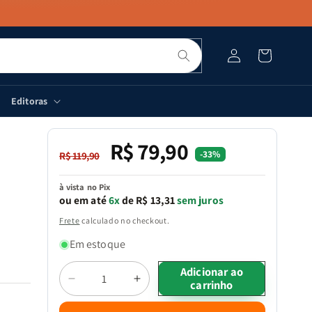
Pesquisar
Fazer
Carrinho
login
Editoras
R$ 79,90
Preço
Preço
-33%
R$ 119,90
normal
promocional
à vista no Pix
ou em até
6x
de R$ 13,31
sem juros
Frete
calculado no checkout.
Em estoque
Quantidade
Adicionar ao
carrinho
Diminuir
Aumentar
a
a