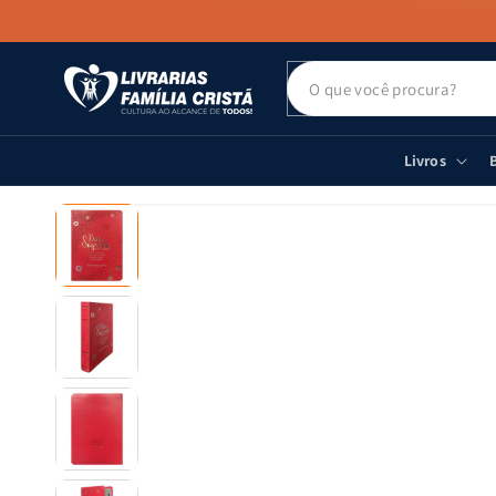
PULAR PARA
O CONTEÚDO
Livros
B
PULAR PARA
AS
INFORMAÇÕES
DO PRODUTO