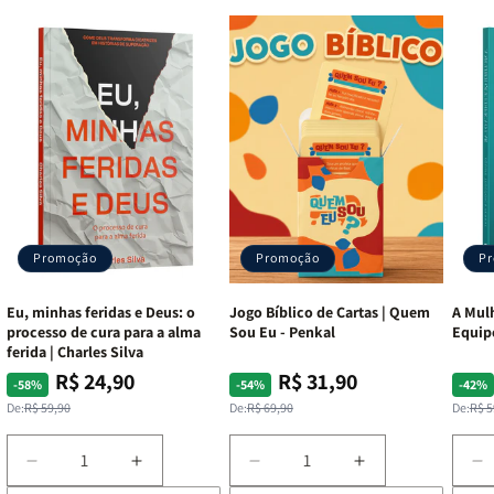
Promoção
Promoção
P
Eu, minhas feridas e Deus: o
Jogo Bíblico de Cartas | Quem
A Mulh
processo de cura para a alma
Sou Eu - Penkal
Equip
ferida | Charles Silva
R$ 24,90
R$ 31,90
Preço
Preço
Preço
Preço
Pre
Pre
-58%
-54%
-42%
normal
promocional
normal
promocional
nor
pro
De:
R$ 59,90
De:
R$ 69,90
De:
R$ 5
Diminuir
Aumentar
Diminuir
Aumentar
D
a
a
a
a
a