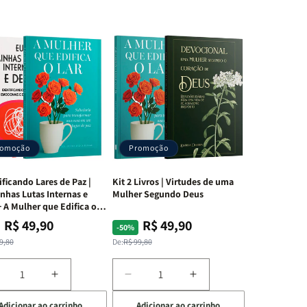
romoção
Promoção
ificando Lares de Paz |
Kit 2 Livros | Virtudes de uma
nhas Lutas Internas e
Mulher Segundo Deus
 A Mulher que Edifica o
R$ 49,90
R$ 49,90
ço
ço
Preço
Preço
-50%
mal
mocional
normal
promocional
9,80
De:
R$ 99,80
iminuir
Aumentar
Diminuir
Aumentar
a
a
a
Adicionar ao carrinho
Adicionar ao carrinho