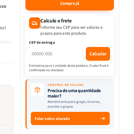
quantidade
quantidade
Compre já
uxo
de
de
BIblia
BIblia
Hipergigante
Hipergigante
Calcule o frete
ARC
ARC
os!
Informe seu CEP para ver valores e
Full
Full
prazos para este produto.
a
Color
Color
oderno
CEP de entrega
c/
c/
ro, é
Harpa
Harpa
Calcular
udo da
PU
PU
Luxo
Luxo
Estimativa para 1 unidade deste produto. O valor final é
com
com
confirmado no checkout.
Índice
Índice
-
-
COMPRAS EM VOLUME
Prateada
Prateada
Precisa de uma quantidade
Floral
Floral
maior?
o em
Margarida
Margarida
Atendimento para igrejas, livrarias,
es de
eventos e grupos.
Vermelha
Vermelha
Falar sobre atacado
s