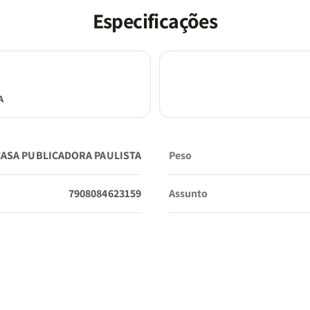
Especificações
Esta Bíblia é mais que um recurso; é um convite para viver a
promessas de Deus de maneira poderosa e tangível. Como 
escrito em Salmos 119:105:
"Lâmpada para os meus pés é a tua palavra, e luz para o m
caminho."
A
Adquira agora e faça da Palavra de Deus um guia constan
sua vida!
CASA PUBLICADORA PAULISTA
Peso
7908084623159
Assunto