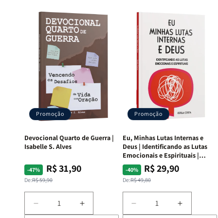
Promoção
Promoção
Devocional Quarto de Guerra |
Eu, Minhas Lutas Internas e
Isabelle S. Alves
Deus | Identificando as Lutas
Emocionais e Espirituais |
Estela Costa
R$ 31,90
R$ 29,90
Preço
Preço
Preço
Preço
-47%
-40%
normal
promocional
normal
promocional
De:
R$ 59,90
De:
R$ 49,80
Diminuir
Aumentar
Diminuir
Aumentar
a
a
a
a