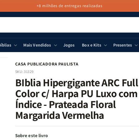
+8 milhões de entregas realizadas
íblias
Mais Vendidos
Jogos
Box e Kits
Presentes
CASA PUBLICADORA PAULISTA
SKU:
31329
BIblia Hipergigante ARC Full
Color c/ Harpa PU Luxo com
Índice - Prateada Floral
Margarida Vermelha
Sobre este livro