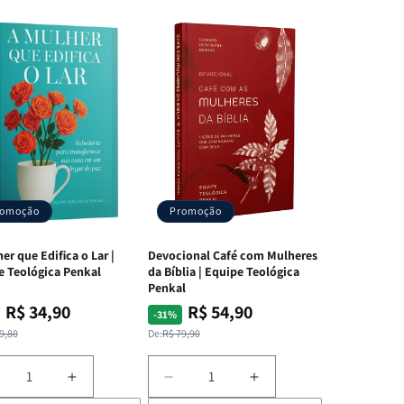
romoção
Promoção
er que Edifica o Lar |
Devocional Café com Mulheres
e Teológica Penkal
da Bíblia | Equipe Teológica
Penkal
R$ 34,90
R$ 54,90
ço
ço
Preço
Preço
-31%
mal
mocional
normal
promocional
9,80
De:
R$ 79,90
iminuir
Aumentar
Diminuir
Aumentar
a
a
a