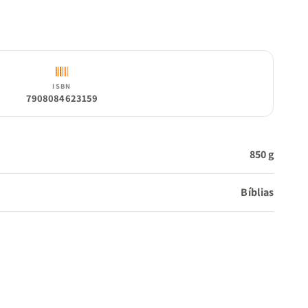
s
está
eu
ISBN
7908084623159
te em
850 g
Bíblias