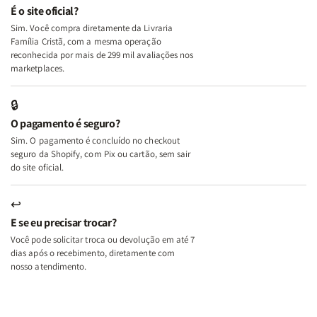
e
e
É o site oficial?
Deus
Deus
Sim. Você compra diretamente da Livraria
+
+
Família Cristã, com a mesma operação
A
A
reconhecida por mais de 299 mil avaliações nos
Mulher
Mulher
marketplaces.
que
que
Edifica
Edifica
🔒
o
o
O pagamento é seguro?
Lar
Lar
Sim. O pagamento é concluído no checkout
seguro da Shopify, com Pix ou cartão, sem sair
do site oficial.
↩
E se eu precisar trocar?
Você pode solicitar troca ou devolução em até 7
dias após o recebimento, diretamente com
nosso atendimento.