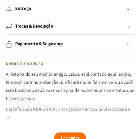
Entrega
Trocas & Devolução
Pagamento & Segurança
SOBRE O PRODUTO
A história do seu melhor amigo, Jesus, está contada aqui, então,
leia com carinho e atenção, Ele ficará muito feliz em ver que você
está buscando cada vez mais aprender sobre os ensinamentos que
Ele nos deixou.
Classificação INDICATIVA : crianças de 4 anos a adolescentes de
14
A Bíblia é a Palavra de Deus. É por meio dela que conhecemos o
Pai e que Ele pode conversar com toda a humanidade. Seus
Ler mais