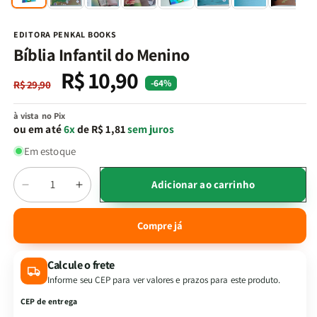
na
n
janela
j
modal
m
EDITORA PENKAL BOOKS
Bíblia Infantil do Menino
R$ 10,90
Preço
Preço
-64%
R$ 29,90
normal
promocional
à vista no Pix
ou em até
6x
de R$ 1,81
sem juros
Em estoque
Quantidade
Adicionar ao carrinho
Diminuir
Aumentar
a
a
quantidade
quantidade
Compre já
de
de
Bíblia
Bíblia
Calcule o frete
Infantil
Infantil
do
do
Informe seu CEP para ver valores e prazos para este produto.
Menino
Menino
CEP de entrega