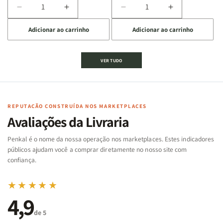
Diminuir
Aumentar
Diminuir
Aumentar
a
a
a
a
Adicionar ao carrinho
Adicionar ao carrinho
quantidade
quantidade
quantidade
quantidade
de
de
de
de
Jogo
Jogo
Jogo
Jogo
VER TUDO
Bíblico
Bíblico
da
da
de
de
memória
memória
Cartas
Cartas
|
|
|
|
Arca
Arca
Famílias
Famílias
de
de
REPUTAÇÃO CONSTRUÍDA NOS MARKETPLACES
da
da
Noé
Noé
Avaliações da Livraria
Bíblia
Bíblia
-
-
Penkal é o nome da nossa operação nos marketplaces. Estes indicadores
Penkal
Penkal
públicos ajudam você a comprar diretamente no nosso site com
confiança.
★★★★★
4,9
de 5