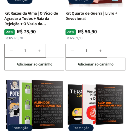
Kit Raizes da Alma | O Vício de
Kit Quarto de Guerra | Livro +
Agradar a Todos + Raiz da
Devocional
Rejeição + O Vazio da
Insatisfação.
R$ 75,90
R$ 56,90
Preço
Preço
Preço
Preço
-58%
-37%
normal
promocional
normal
promocional
De:
R$ 179,70
De:
R$ 89,90
Diminuir
Aumentar
Diminuir
Aumentar
a
a
a
a
Adicionar ao carrinho
Adicionar ao carrinho
quantidade
quantidade
quantidade
quantidade
de
de
de
de
Kit
Kit
Kit
Kit
Raizes
Raizes
Quarto
Quarto
da
da
de
de
Alma
Alma
Guerra
Guerra
|
|
|
|
O
O
Livro
Livro
Vício
Vício
+
+
de
de
Devocional
Devocional
Agradar
Agradar
Promoção
Promoção