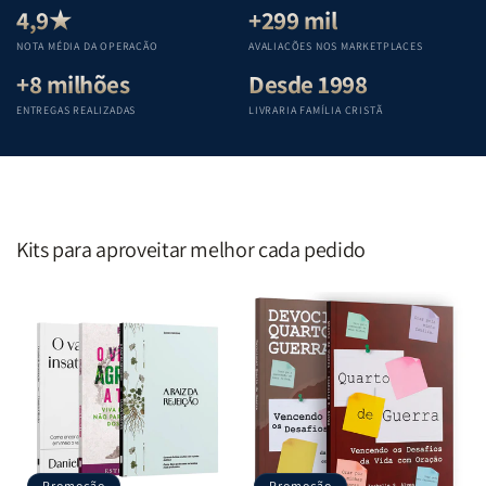
Teológica
Teológica
Teológica
Teológica
4,9★
+299 mil
Penkal
Penkal
Penkal
Penkal
NOTA MÉDIA DA OPERAÇÃO
AVALIAÇÕES NOS MARKETPLACES
+8 milhões
Desde 1998
ENTREGAS REALIZADAS
LIVRARIA FAMÍLIA CRISTÃ
Kits para aproveitar melhor cada pedido
Promoção
Promoção