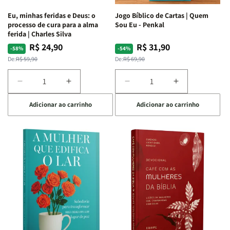
Espirituais
Espirituais
Eu, minhas feridas e Deus: o
Jogo Bíblico de Cartas | Quem
|
|
processo de cura para a alma
Sou Eu - Penkal
Estela
Estela
ferida | Charles Silva
Costa
Costa
R$ 24,90
R$ 31,90
Preço
Preço
Preço
Preço
-58%
-54%
normal
promocional
normal
promocional
De:
R$ 59,90
De:
R$ 69,90
Diminuir
Aumentar
Diminuir
Aumentar
a
a
a
a
Adicionar ao carrinho
Adicionar ao carrinho
quantidade
quantidade
quantidade
quantidade
de
de
de
de
Eu,
Eu,
Jogo
Jogo
minhas
minhas
Bíblico
Bíblico
feridas
feridas
de
de
e
e
Cartas
Cartas
Deus:
Deus:
|
|
o
o
Quem
Quem
processo
processo
Sou
Sou
de
de
Eu
Eu
cura
cura
-
-
para
para
Penkal
Penkal