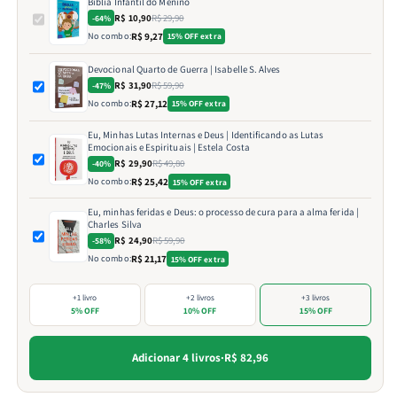
Bíblia Infantil do Menino
R$ 10,90
R$ 29,90
-64%
No combo:
R$ 9,27
15% OFF extra
Devocional Quarto de Guerra | Isabelle S. Alves
R$ 31,90
R$ 59,90
-47%
No combo:
R$ 27,12
15% OFF extra
Eu, Minhas Lutas Internas e Deus | Identificando as Lutas
Emocionais e Espirituais | Estela Costa
R$ 29,90
R$ 49,80
-40%
No combo:
R$ 25,42
15% OFF extra
Eu, minhas feridas e Deus: o processo de cura para a alma ferida |
Charles Silva
R$ 24,90
R$ 59,90
-58%
No combo:
R$ 21,17
15% OFF extra
+1 livro
+2 livros
+3 livros
5% OFF
10% OFF
15% OFF
Adicionar 4 livros
·
R$ 82,96