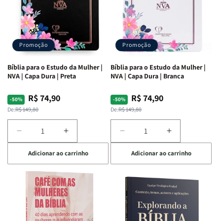
Promoção
Promoção
Bíblia para o Estudo da Mulher |
Bíblia para o Estudo da Mulher |
NVA | Capa Dura | Preta
NVA | Capa Dura | Branca
R$ 74,90
R$ 74,90
Preço
Preço
Preço
Preço
-50%
-50%
normal
promocional
normal
promocional
De:
R$ 149,80
De:
R$ 149,80
Diminuir
Aumentar
Diminuir
Aumentar
a
a
a
a
Adicionar ao carrinho
Adicionar ao carrinho
quantidade
quantidade
quantidade
quantidade
de
de
de
de
Bíblia
Bíblia
Bíblia
Bíblia
para
para
para
para
o
o
o
o
Estudo
Estudo
Estudo
Estudo
da
da
da
da