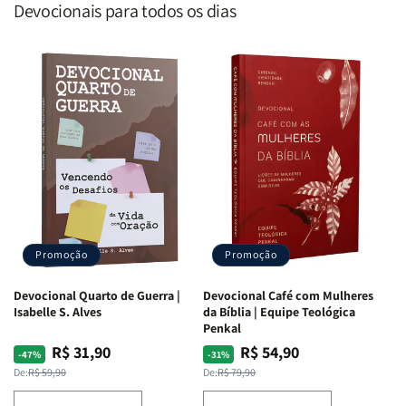
Devocionais para todos os dias
Promoção
Promoção
Devocional Quarto de Guerra |
Devocional Café com Mulheres
Isabelle S. Alves
da Bíblia | Equipe Teológica
Penkal
R$ 31,90
R$ 54,90
Preço
Preço
Preço
Preço
-47%
-31%
normal
promocional
normal
promocional
De:
R$ 59,90
De:
R$ 79,90