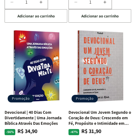
Diminuir
Aumentar
Diminuir
Aumentar
a
a
a
a
Adicionar ao carrinho
Adicionar ao carrinho
quantidade
quantidade
quantidade
quantidade
de
de
de
de
Devocional
Devocional
Devocional
Devocional
Quarto
Quarto
Café
Café
de
de
com
com
Guerra
Guerra
Mulheres
Mulheres
|
|
da
da
Isabelle
Isabelle
Bíblia
Bíblia
S.
S.
|
|
Alves
Alves
Equipe
Equipe
Teológica
Teológica
Penkal
Penkal
Promoção
Promoção
Devocional | 40 Dias Com
Devocional Um Jovem Segundo o
Divertidamente | Uma Jornada
Coração de Deus: Crescendo em
Bíblica Através Das Emoções
Fé, Propósito e Intimidade em
Deus
R$ 34,90
R$ 31,90
Preço
Preço
Preço
Preço
-56%
-47%