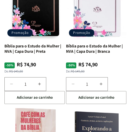
Promoção
Promoção
Bíblia para o Estudo da Mulher |
Bíblia para o Estudo da Mulher |
NVA | Capa Dura | Preta
NVA | Capa Dura | Branca
R$ 74,90
R$ 74,90
Preço
Preço
Preço
Preço
-50%
-50%
normal
promocional
normal
promocional
De:
R$ 149,80
De:
R$ 149,80
Diminuir
Aumentar
Diminuir
Aumentar
a
a
a
a
Adicionar ao carrinho
Adicionar ao carrinho
quantidade
quantidade
quantidade
quantidade
de
de
de
de
Bíblia
Bíblia
Bíblia
Bíblia
para
para
para
para
o
o
o
o
Estudo
Estudo
Estudo
Estudo