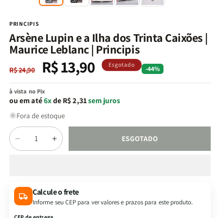
na
n
janela
j
modal
m
PRINCIPIS
Arsène Lupin e a Ilha dos Trinta Caixões |
Maurice Leblanc | Principis
R$ 13,90
Preço
Preço
Esgotado
-44%
R$ 24,90
normal
promocional
à vista no Pix
ou em até
6x
de R$ 2,31
sem juros
Fora de estoque
Quantidade
ESGOTADO
Diminuir
Aumentar
a
a
quantidade
quantidade
de
de
Arsène
Arsène
Calcule o frete
Lupin
Lupin
Informe seu CEP para ver valores e prazos para este produto.
e
e
a
a
CEP de entrega