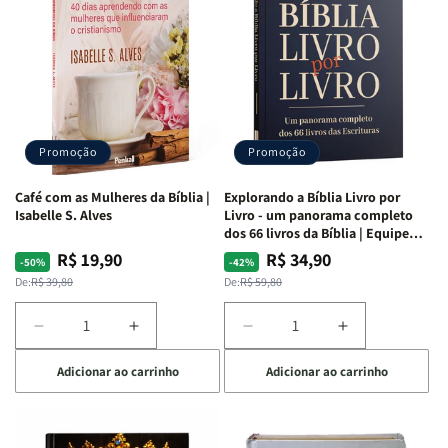
da
da
da
da
Mulher
Mulher
Mulher
Mulher
|
|
|
|
NVA
NVA
NVA
NVA
|
|
|
|
Capa
Capa
Capa
Capa
Dura
Dura
Dura
Dura
Promoção
Promoção
|
|
|
|
Preta
Preta
Branca
Branca
Café com as Mulheres da Bíblia |
Explorando a Bíblia Livro por
Isabelle S. Alves
Livro - um panorama completo
dos 66 livros da Bíblia | Equipe
teológica Penkal
R$ 19,90
R$ 34,90
Preço
Preço
Preço
Preço
-50%
-42%
normal
promocional
normal
promocional
De:
R$ 39,80
De:
R$ 59,80
Diminuir
Aumentar
Diminuir
Aumentar
a
a
a
a
Adicionar ao carrinho
Adicionar ao carrinho
quantidade
quantidade
quantidade
quantidade
de
de
de
de
Café
Café
Explorando
Explorando
com
com
a
a