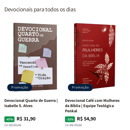
Devocionais para todos os dias
Promoção
Promoção
Devocional Quarto de Guerra |
Devocional Café com Mulheres
Isabelle S. Alves
da Bíblia | Equipe Teológica
Penkal
R$ 31,90
R$ 54,90
Preço
Preço
Preço
Preço
-47%
-31%
normal
promocional
normal
promocional
De:
R$ 59,90
De:
R$ 79,90