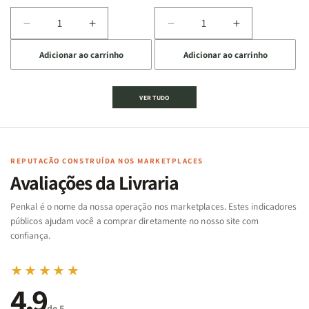
Diminuir
Aumentar
Diminuir
Aumentar
a
a
a
a
Adicionar ao carrinho
Adicionar ao carrinho
quantidade
quantidade
quantidade
quantidade
de
de
de
de
Jogo
Jogo
Jogo
Jogo
VER TUDO
Bíblico
Bíblico
da
da
de
de
memória
memória
Cartas
Cartas
|
|
|
|
Arca
Arca
Famílias
Famílias
de
de
REPUTAÇÃO CONSTRUÍDA NOS MARKETPLACES
da
da
Noé
Noé
Avaliações da Livraria
Bíblia
Bíblia
-
-
Penkal é o nome da nossa operação nos marketplaces. Estes indicadores
Penkal
Penkal
públicos ajudam você a comprar diretamente no nosso site com
confiança.
★★★★★
4,9
de 5