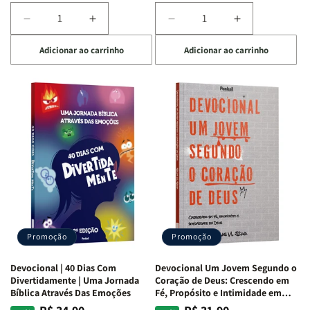
Diminuir
Aumentar
Diminuir
Aumentar
a
a
a
a
Adicionar ao carrinho
Adicionar ao carrinho
quantidade
quantidade
quantidade
quantidade
de
de
de
de
Devocional
Devocional
Devocional
Devocional
Quarto
Quarto
Café
Café
de
de
com
com
Guerra
Guerra
Mulheres
Mulheres
|
|
da
da
Isabelle
Isabelle
Bíblia
Bíblia
S.
S.
|
|
Alves
Alves
Equipe
Equipe
Teológica
Teológica
Penkal
Penkal
Promoção
Promoção
Devocional | 40 Dias Com
Devocional Um Jovem Segundo o
Divertidamente | Uma Jornada
Coração de Deus: Crescendo em
Bíblica Através Das Emoções
Fé, Propósito e Intimidade em
Deus