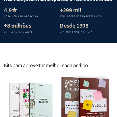
Equipe
Equipe
Equipe
Equipe
Teológica
Teológica
Teológica
Teológica
4,9★
+299 mil
Penkal
Penkal
Penkal
Penkal
NOTA MÉDIA DA OPERAÇÃO
AVALIAÇÕES NOS MARKETPLACES
+8 milhões
Desde 1998
ENTREGAS REALIZADAS
LIVRARIA FAMÍLIA CRISTÃ
Kits para aproveitar melhor cada pedido