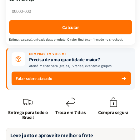
Ilha
Ilha
dos
dos
Trinta
Trinta
Caixões
Caixões
Calcular
|
|
Maurice
Maurice
Estimativa para 1 unidade deste produto. O valor final é confirmado no checkout.
Leblanc
Leblanc
|
|
COMPRAS EM VOLUME
Principis
Principis
Precisa de uma quantidade maior?
Atendimento para igrejas, livrarias, eventos e grupos.
Falar sobre atacado
Entrega para todo o
Troca em 7 dias
Compra segura
Brasil
Leve junto e aproveite melhor o frete