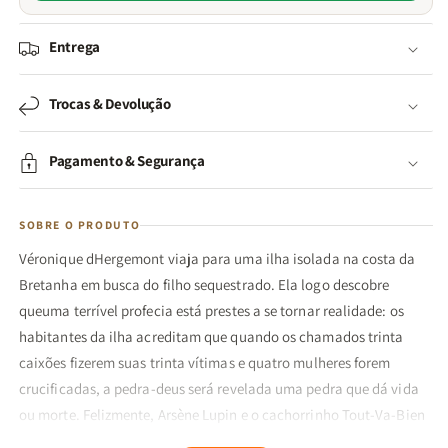
Entrega
Trocas & Devolução
Pagamento & Segurança
SOBRE O PRODUTO
Véronique dHergemont viaja para uma ilha isolada na costa da
Bretanha em busca do filho sequestrado. Ela logo descobre
queuma terrível profecia está prestes a se tornar realidade: os
habitantes da ilha acreditam que quando os chamados trinta
caixões fizerem suas trinta vítimas e quatro mulheres forem
crucificadas, a pedra-deus será revelada uma pedra que dá vida
ou morte. Felizmente, Arsène Lupin e o cachorrinho Tout-Va-Bien
estão ali para enfrentar a maldição!