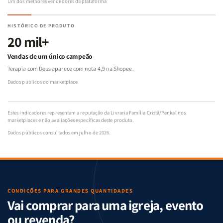
Um dos melhores vendedores da plataforma
HISTÓRICO DE PRODUTO
20 mil+
Vendas de um único campeão
Terapia com Deus aparece com nota 4,9 na Shopee.
Dados públicos do marketplace
Estes indicadores representam a reputação da Livraria Família Cristã/Penkal nos
marketplaces e não avaliações específicas deste produto.
Dados públicos consultados em julho de 2026.
CONDIÇÕES PARA GRANDES QUANTIDADES
Vai comprar para uma igreja, evento
ou revenda?