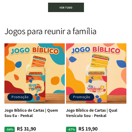
Bíblia
Bíblia
Bíblia
Bíblia
VER TUDO
Sagrada
Sagrada
Letra
Letra
|
|
Gigante
Gigante
Nova
Nova
|
|
Versão
Versão
PPM
PPM
Jogos para reunir a família
Almeida
Almeida
|
|
|
|
ARC
ARC
Letra
Letra
|
|
Média
Média
Full
Full
&amp;
&amp;
Color
Color
Full
Full
|
|
Color
Color
Capa
Capa
|
|
Dura
Dura
Brochura
Brochura
c/
c/
|
|
Harpa
Harpa
Rei
Rei
|
|
Promoção
Promoção
Leão
Leão
-
-
Cruz
Cruz
Jogo Bíblico de Cartas | Quem
Jogo Bíblico de Cartas | Qual
Laranja
Laranja
Sou Eu - Penkal
Versículo Sou - Penkal
R$ 31,90
R$ 19,90
Preço
Preço
Preço
Preço
-54%
-67%