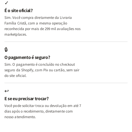
Internas
Internas
Deus
Deus
✓
e
e
É o site oficial?
Deus
Deus
Sim. Você compra diretamente da Livraria
+
+
Família Cristã, com a mesma operação
A
A
reconhecida por mais de 299 mil avaliações nos
Mulher
Mulher
marketplaces.
que
que
Edifica
Edifica
🔒
o
o
O pagamento é seguro?
Lar
Lar
Sim. O pagamento é concluído no checkout
seguro da Shopify, com Pix ou cartão, sem sair
do site oficial.
↩
E se eu precisar trocar?
Você pode solicitar troca ou devolução em até 7
dias após o recebimento, diretamente com
nosso atendimento.