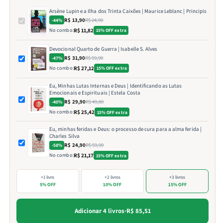
Arsène Lupin e a Ilha dos Trinta Caixões | Maurice Leblanc | Principis
R$ 13,90
R$ 24,90
-44%
No combo:
R$ 11,82
15% OFF extra
Devocional Quarto de Guerra | Isabelle S. Alves
R$ 31,90
R$ 59,90
-47%
No combo:
R$ 27,12
15% OFF extra
Eu, Minhas Lutas Internas e Deus | Identificando as Lutas
Emocionais e Espirituais | Estela Costa
R$ 29,90
R$ 49,80
-40%
No combo:
R$ 25,42
15% OFF extra
Eu, minhas feridas e Deus: o processo de cura para a alma ferida |
Charles Silva
R$ 24,90
R$ 59,90
-58%
No combo:
R$ 21,17
15% OFF extra
+1 livro
+2 livros
+3 livros
5% OFF
10% OFF
15% OFF
Adicionar 4 livros
·
R$ 85,51