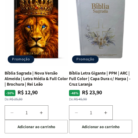
as
as
Bíblia
Bíblia
Mulheres
Mulheres
Livro
Livro
da
da
por
por
Bíblia
Bíblia
Livro
Livro
|
|
-
-
Isabelle
Isabelle
um
um
S.
S.
panorama
panorama
Alves
Alves
completo
completo
dos
dos
Promoção
Promoção
66
66
livros
livros
Bíblia Sagrada | Nova Versão
Bíblia Letra Gigante | PPM | ARC |
da
da
Almeida | Letra Média & Full Color
Full Color | Capa Dura c/ Harpa | -
Bíblia
Bíblia
| Brochura | Rei Leão
Cruz Laranja
|
|
R$ 12,90
R$ 23,90
Preço
Preço
Preço
Preço
-50%
-48%
Equipe
Equipe
normal
promocional
normal
promocional
De:
R$ 25,80
De:
R$ 45,90
teológica
teológica
Penkal
Penkal
Diminuir
Aumentar
Diminuir
Aumentar
a
a
a
a
Adicionar ao carrinho
Adicionar ao carrinho
quantidade
quantidade
quantidade
quantidade
de
de
de
de