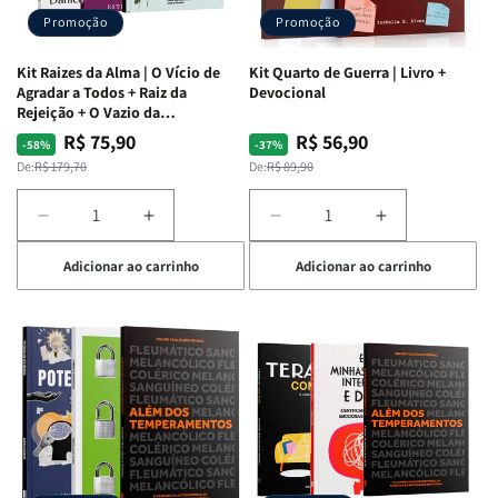
Promoção
Promoção
Kit Raizes da Alma | O Vício de
Kit Quarto de Guerra | Livro +
Agradar a Todos + Raiz da
Devocional
Rejeição + O Vazio da
Insatisfação.
R$ 75,90
R$ 56,90
Preço
Preço
Preço
Preço
-58%
-37%
normal
promocional
normal
promocional
De:
R$ 179,70
De:
R$ 89,90
Diminuir
Aumentar
Diminuir
Aumentar
a
a
a
a
Adicionar ao carrinho
Adicionar ao carrinho
quantidade
quantidade
quantidade
quantidade
de
de
de
de
Kit
Kit
Kit
Kit
Raizes
Raizes
Quarto
Quarto
da
da
de
de
Alma
Alma
Guerra
Guerra
|
|
|
|
O
O
Livro
Livro
Vício
Vício
+
+
de
de
Devocional
Devocional