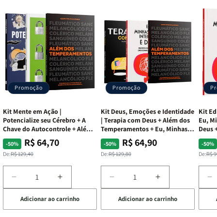
Promoção
Promoção
P
Kit Mente em Ação |
Kit Deus, Emoções e Identidade
Kit Ed
Potencialize seu Cérebro + A
| Terapia com Deus + Além dos
Eu, Mi
Chave do Autocontrole + Além
Temperamentos + Eu, Minhas
Deus +
dos Temperamentos
Feridas e Deus
Lar
R$ 64,70
R$ 64,90
Preço
Preço
Preço
Preço
Pre
Pre
-50%
-50%
-50%
normal
promocional
normal
promocional
nor
pro
De:
R$ 129,40
De:
R$ 129,80
De:
R$ 9
Diminuir
Aumentar
Diminuir
Aumentar
D
a
a
a
a
a
Adicionar ao carrinho
Adicionar ao carrinho
de
quantidade
quantidade
quantidade
quantidade
q
de
de
de
de
d