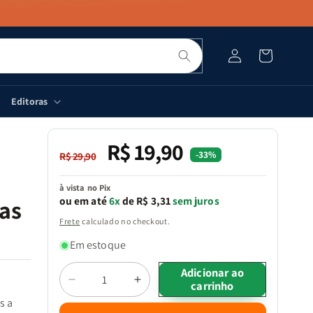
Pesquisar
Fazer
Carrinho
login
Editoras
R$ 19,90
Preço
Preço
-33%
R$ 29,90
normal
promocional
à vista no Pix
ou em até
6x
de R$ 3,31
sem juros
as
Frete
calculado no checkout.
Em estoque
Quantidade
Adicionar ao
carrinho
Diminuir
Aumentar
a
a
s a