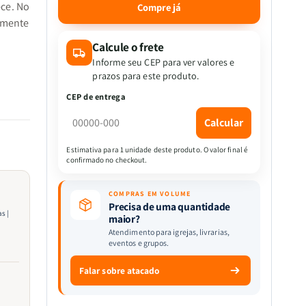
quantidade
quantidade
ce. No
Compre já
de
de
almente
Abas
Abas
é
Adesivas
Adesivas
Calcule o frete
para
para
Informe seu CEP para ver valores e
Bíblia
Bíblia
prazos para este produto.
|
|
a,
CEP de entrega
Jornada
Jornada
rário!
com
com
Calcular
rio
Deus
Deus
entar?
Através
Através
Estimativa para 1 unidade deste produto. O valor final é
ivro
das
das
confirmado no checkout.
Escrituras
Escrituras
|
|
COMPRAS EM VOLUME
ha
Alfa
Alfa
Precisa de uma quantidade
ntrará
s |
e
e
maior?
to de
Ômega
Ômega
Atendimento para igrejas, livrarias,
eventos e grupos.
er,
turas.
Falar sobre atacado
eciais
mento,