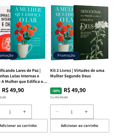
romoção
Promoção
ificando Lares de Paz |
Kit 2 Livros | Virtudes de uma
nhas Lutas Internas e
Mulher Segundo Deus
 A Mulher que Edifica o
R$ 49,90
R$ 49,90
ço
ço
Preço
Preço
-50%
mal
mocional
normal
promocional
9,80
De:
R$ 99,80
iminuir
Aumentar
Diminuir
Aumentar
a
a
a
Adicionar ao carrinho
Adicionar ao carrinho
uantidade
quantidade
quantidade
quantidade
e
de
de
de