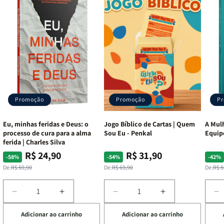
Promoção
Promoção
P
Eu, minhas feridas e Deus: o
Jogo Bíblico de Cartas | Quem
A Mulh
processo de cura para a alma
Sou Eu - Penkal
Equip
ferida | Charles Silva
R$ 24,90
R$ 31,90
Preço
Preço
Preço
Preço
Pre
Pre
-58%
-54%
-42%
normal
promocional
normal
promocional
nor
pro
De:
R$ 59,90
De:
R$ 69,90
De:
R$ 5
Diminuir
Aumentar
Diminuir
Aumentar
D
a
a
a
a
a
Adicionar ao carrinho
Adicionar ao carrinho
de
quantidade
quantidade
quantidade
quantidade
q