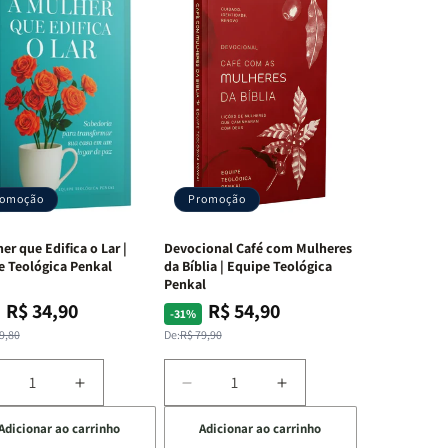
romoção
Promoção
er que Edifica o Lar |
Devocional Café com Mulheres
e Teológica Penkal
da Bíblia | Equipe Teológica
Penkal
R$ 34,90
R$ 54,90
ço
ço
Preço
Preço
-31%
mal
mocional
normal
promocional
9,80
De:
R$ 79,90
iminuir
Aumentar
Diminuir
Aumentar
a
a
a
Adicionar ao carrinho
Adicionar ao carrinho
uantidade
quantidade
quantidade
quantidade