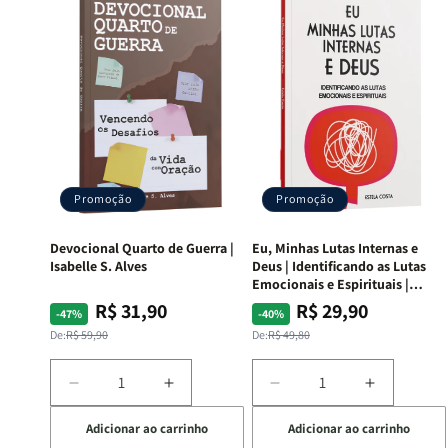
Promoção
Promoção
Devocional Quarto de Guerra |
Eu, Minhas Lutas Internas e
Isabelle S. Alves
Deus | Identificando as Lutas
Emocionais e Espirituais |
Estela Costa
R$ 31,90
R$ 29,90
Preço
Preço
Preço
Preço
-47%
-40%
normal
promocional
normal
promocional
De:
R$ 59,90
De:
R$ 49,80
Diminuir
Aumentar
Diminuir
Aumentar
a
a
a
a
Adicionar ao carrinho
Adicionar ao carrinho
quantidade
quantidade
quantidade
quantida