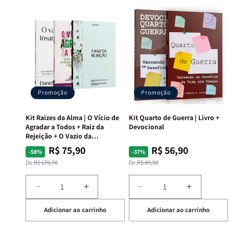
Promoção
Promoção
Kit Raizes da Alma | O Vício de
Kit Quarto de Guerra | Livro +
Agradar a Todos + Raiz da
Devocional
Rejeição + O Vazio da
Insatisfação.
R$ 75,90
R$ 56,90
Preço
Preço
Preço
Preço
-58%
-37%
normal
promocional
normal
promocional
De:
R$ 179,70
De:
R$ 89,90
Diminuir
Aumentar
Diminuir
Aumentar
a
a
a
a
Adicionar ao carrinho
Adicionar ao carrinho
quantidade
quantidade
quantidade
quantida
de
de
de
de