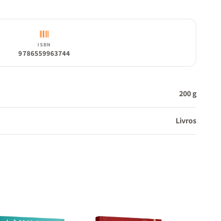
ISBN
9786559963744
200 g
Livros