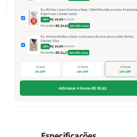
doses generosas de criatividade!
Eu, Minhas Lutas Internas e Deus | Identificando as Lutas Emociona
Vamos nessa?
Espirituais | Estela Costa
R$ 29,90
R$ 49,80
-40%
No combo:
R$ 25,42
15% OFF extra
Eu, minhas feridas e Deus: o processo de cura para a alma ferida |
Charles Silva
R$ 24,90
R$ 59,90
-58%
No combo:
R$ 21,17
15% OFF extra
+1 livro
+2 livros
+3 livros
5% OFF
10% OFF
15% OFF
Adicionar 4 livros
·
R$ 90,61
Especificações