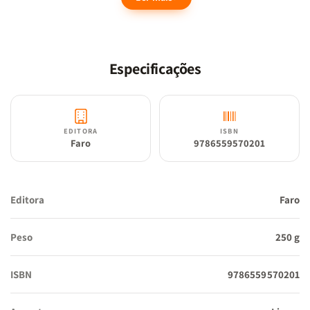
ações dos cidadãos, mas também seus pensamentos, decretando
o fim da individualidade, do livre-arbítrio, do amor e de todas as
formas de liberdade.
Especificações
Entre os clássicos da literatura mais celebrados do século XX, a
fábula profética de Orwell a respeito de um homem preso às
engrenagens de um sistema repressivo e autoritário parece mais
EDITORA
ISBN
Faro
9786559570201
pertinente agora do que nunca. De forma mais ampla, o romance
examina o papel da verdade e dos fatos na política e as maneiras
como são manipulados
Editora
Faro
Peso
250 g
ISBN
9786559570201