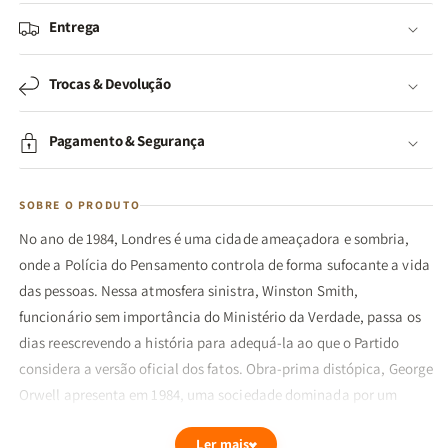
Entrega
Trocas & Devolução
Pagamento & Segurança
SOBRE O PRODUTO
No ano de 1984, Londres é uma cidade ameaçadora e sombria,
onde a Polícia do Pensamento controla de forma sufocante a vida
das pessoas. Nessa atmosfera sinistra, Winston Smith,
funcionário sem importância do Ministério da Verdade, passa os
dias reescrevendo a história para adequá-la ao que o Partido
considera a versão oficial dos fatos. Obra-prima distópica, George
Orwell apresenta em 1984, uma sociedade dominada por um
regime totalitário que, sob o comando do Partido e do seu líder
Ler mais
máximo, o Grande Irmão, vigia e pune sem piedade não só as