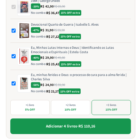
1984 | George Orwell
R$ 42,90
R$ 69,90
-39%
No combo:
R$ 36,47
15% OFF extra
Devocional Quarto de Guerra | Isabelle S. Alves
R$ 31,90
R$ 59,90
-47%
No combo:
R$ 27,12
15% OFF extra
Eu, Minhas Lutas Internas e Deus | Identificando as Lutas
Emocionais e Espirituais | Estela Costa
R$ 29,90
R$ 49,80
-40%
No combo:
R$ 25,42
15% OFF extra
Eu, minhas feridas e Deus: o processo de cura para a alma ferida |
Charles Silva
R$ 24,90
R$ 59,90
-58%
No combo:
R$ 21,17
15% OFF extra
+1 livro
+2 livros
+3 livros
5% OFF
10% OFF
15% OFF
Adicionar 4 livros
·
R$ 110,16