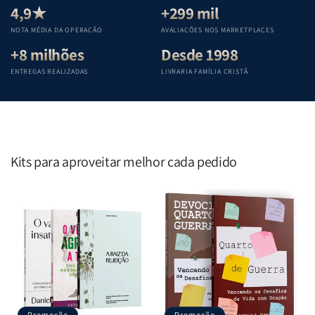
Teológica
Teológica
Teológica
Teológica
4,9★
+299 mil
Penkal
Penkal
Penkal
Penkal
NOTA MÉDIA DA OPERAÇÃO
AVALIAÇÕES NOS MARKETPLACES
+8 milhões
Desde 1998
ENTREGAS REALIZADAS
LIVRARIA FAMÍLIA CRISTÃ
Kits para aproveitar melhor cada pedido
Promoção
Promoção