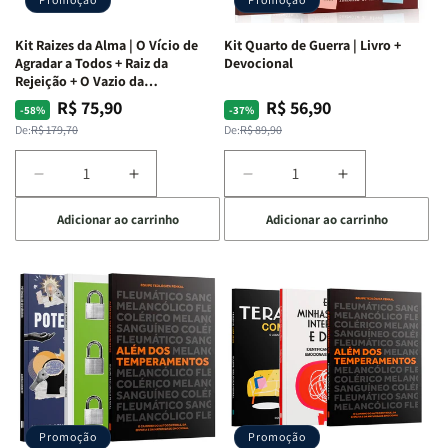
Kit Raizes da Alma | O Vício de
Kit Quarto de Guerra | Livro +
Agradar a Todos + Raiz da
Devocional
Rejeição + O Vazio da
Insatisfação.
R$ 75,90
R$ 56,90
Preço
Preço
Preço
Preço
-58%
-37%
normal
promocional
normal
promocional
De:
R$ 179,70
De:
R$ 89,90
Diminuir
Aumentar
Diminuir
Aumentar
a
a
a
a
Adicionar ao carrinho
Adicionar ao carrinho
quantidade
quantidade
quantidade
quantidade
de
de
de
de
Kit
Kit
Kit
Kit
Raizes
Raizes
Quarto
Quarto
da
da
de
de
Alma
Alma
Guerra
Guerra
|
|
|
|
O
O
Livro
Livro
Vício
Vício
+
+
de
de
Devocional
Devocional
Agradar
Agradar
Promoção
Promoção