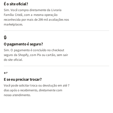
e
e
É o site oficial?
Deus
Deus
Sim. Você compra diretamente da Livraria
+
+
Família Cristã, com a mesma operação
A
A
reconhecida por mais de 299 mil avaliações nos
Mulher
Mulher
marketplaces.
que
que
Edifica
Edifica
🔒
o
o
O pagamento é seguro?
Lar
Lar
Sim. O pagamento é concluído no checkout
seguro da Shopify, com Pix ou cartão, sem sair
do site oficial.
↩
E se eu precisar trocar?
Você pode solicitar troca ou devolução em até 7
dias após o recebimento, diretamente com
nosso atendimento.