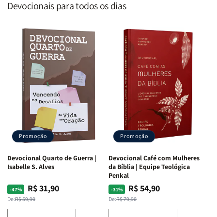
Devocionais para todos os dias
Promoção
Promoção
Devocional Quarto de Guerra |
Devocional Café com Mulheres
Isabelle S. Alves
da Bíblia | Equipe Teológica
Penkal
R$ 31,90
R$ 54,90
Preço
Preço
Preço
Preço
-47%
-31%
normal
promocional
normal
promocional
De:
R$ 59,90
De:
R$ 79,90