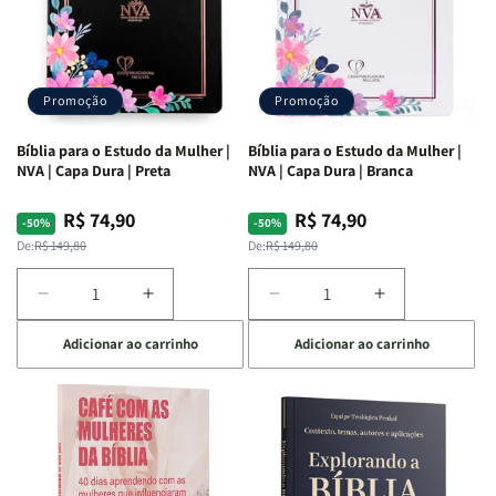
Promoção
Promoção
Bíblia para o Estudo da Mulher |
Bíblia para o Estudo da Mulher |
NVA | Capa Dura | Preta
NVA | Capa Dura | Branca
R$ 74,90
R$ 74,90
Preço
Preço
Preço
Preço
-50%
-50%
normal
promocional
normal
promocional
De:
R$ 149,80
De:
R$ 149,80
Diminuir
Aumentar
Diminuir
Aumentar
a
a
a
a
Adicionar ao carrinho
Adicionar ao carrinho
quantidade
quantidade
quantidade
quantidade
de
de
de
de
Bíblia
Bíblia
Bíblia
Bíblia
para
para
para
para
o
o
o
o
Estudo
Estudo
Estudo
Estudo
da
da
da
da