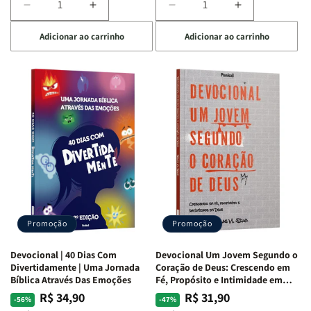
Diminuir
Aumentar
Diminuir
Aumentar
a
a
a
a
Adicionar ao carrinho
Adicionar ao carrinho
quantidade
quantidade
quantidade
quantidade
de
de
de
de
Devocional
Devocional
Devocional
Devocional
Quarto
Quarto
Café
Café
de
de
com
com
Guerra
Guerra
Mulheres
Mulheres
|
|
da
da
Isabelle
Isabelle
Bíblia
Bíblia
S.
S.
|
|
Alves
Alves
Equipe
Equipe
Teológica
Teológica
Penkal
Penkal
Promoção
Promoção
Devocional | 40 Dias Com
Devocional Um Jovem Segundo o
Divertidamente | Uma Jornada
Coração de Deus: Crescendo em
Bíblica Através Das Emoções
Fé, Propósito e Intimidade em
Deus
R$ 34,90
R$ 31,90
Preço
Preço
Preço
Preço
-56%
-47%