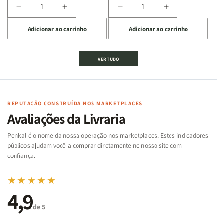
Diminuir
Aumentar
Diminuir
Aumentar
a
a
a
a
Adicionar ao carrinho
Adicionar ao carrinho
quantidade
quantidade
quantidade
quantidade
de
de
de
de
Jogo
Jogo
Jogo
Jogo
VER TUDO
Bíblico
Bíblico
da
da
de
de
memória
memória
Cartas
Cartas
|
|
|
|
Arca
Arca
Famílias
Famílias
de
de
REPUTAÇÃO CONSTRUÍDA NOS MARKETPLACES
da
da
Noé
Noé
Avaliações da Livraria
Bíblia
Bíblia
-
-
Penkal é o nome da nossa operação nos marketplaces. Estes indicadores
Penkal
Penkal
públicos ajudam você a comprar diretamente no nosso site com
confiança.
★★★★★
4,9
de 5