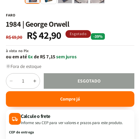
na
n
janela
j
modal
m
FARO
1984 | George Orwell
R$ 42,90
Preço
Preço
Esgotado
-39%
R$ 69,90
normal
promocional
à vista no Pix
ou em até
6x
de R$ 7,15
sem juros
Fora de estoque
Quantidade
ESGOTADO
Diminuir
Aumentar
a
a
quantidade
quantidade
Compre já
de
de
1984
1984
Calcule o frete
|
|
George
George
Informe seu CEP para ver valores e prazos para este produto.
Orwell
Orwell
CEP de entrega