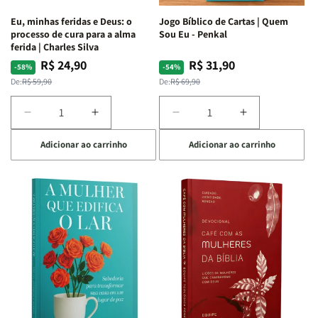
Espirituais
Espirituais
Eu, minhas feridas e Deus: o
Jogo Bíblico de Cartas | Quem
|
|
processo de cura para a alma
Sou Eu - Penkal
Estela
Estela
ferida | Charles Silva
Costa
Costa
R$ 24,90
R$ 31,90
Preço
Preço
Preço
Preço
-58%
-54%
normal
promocional
normal
promocional
De:
R$ 59,90
De:
R$ 69,90
Diminuir
Aumentar
Diminuir
Aumentar
a
a
a
a
Adicionar ao carrinho
Adicionar ao carrinho
quantidade
quantidade
quantidade
quantidade
de
de
de
de
Eu,
Eu,
Jogo
Jogo
minhas
minhas
Bíblico
Bíblico
feridas
feridas
de
de
e
e
Cartas
Cartas
Deus:
Deus:
|
|
o
o
Quem
Quem
processo
processo
Sou
Sou
de
de
Eu
Eu
cura
cura
-
-
para
para
Penkal
Penkal